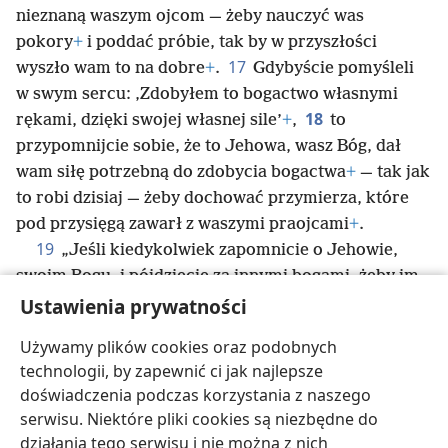
nieznaną waszym ojcom — żeby nauczyć was
pokory
+
i poddać próbie, tak by w przyszłości
17
wyszło wam to na dobre
+
.
Gdybyście pomyśleli
w swym sercu: ‚Zdobyłem to bogactwo własnymi
18
rękami, dzięki swojej własnej sile’
+
,
to
przypomnijcie sobie, że to Jehowa, wasz Bóg, dał
wam siłę potrzebną do zdobycia bogactwa
+
— tak jak
to robi dzisiaj — żeby dochować przymierza, które
pod przysięgą zawarł z waszymi praojcami
+
.
19
„Jeśli kiedykolwiek zapomnicie o Jehowie,
swoim Bogu, i pójdziecie za innymi bogami, żeby im
służyć i się im kłaniać, to zaświadczam wam dzisiaj,
Ustawienia prywatności
20
że na pewno zginiecie
+
.
Jeśli nie będziecie
Używamy plików cookies oraz podobnych
słuchać Jehowy, swojego Boga, to wyginiecie tak, jak
technologii, by zapewnić ci jak najlepsze
narody, które Jehowa niszczy przed wami
+
.
doświadczenia podczas korzystania z naszego
serwisu. Niektóre pliki cookies są niezbędne do
działania tego serwisu i nie można z nich