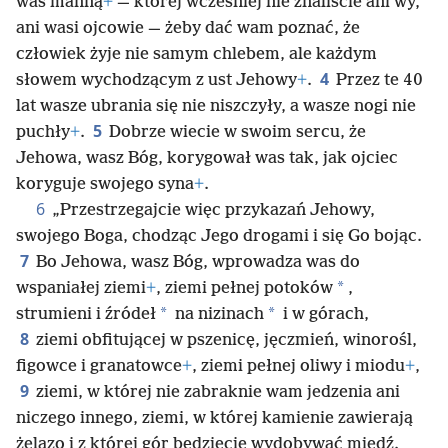
was manną
+
— której wcześniej nie znaliście ani wy,
ani wasi ojcowie — żeby dać wam poznać, że
człowiek żyje nie samym chlebem, ale każdym
4
słowem wychodzącym z ust Jehowy
+
.
Przez te 40
lat wasze ubrania się nie niszczyły, a wasze nogi nie
5
puchły
+
.
Dobrze wiecie w swoim sercu, że
Jehowa, wasz Bóg, korygował was tak, jak ojciec
koryguje swojego syna
+
.
6
„Przestrzegajcie więc przykazań Jehowy,
swojego Boga, chodząc Jego drogami i się Go bojąc.
7
Bo Jehowa, wasz Bóg, wprowadza was do
*
wspaniałej ziemi
+
, ziemi pełnej potoków
,
*
*
strumieni i źródeł
na nizinach
i w górach,
8
ziemi obfitującej w pszenicę, jęczmień, winorośl,
figowce i granatowce
+
, ziemi pełnej oliwy i miodu
+
,
9
ziemi, w której nie zabraknie wam jedzenia ani
niczego innego, ziemi, w której kamienie zawierają
żelazo i z której gór będziecie wydobywać miedź.