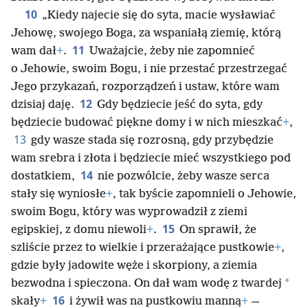
10
„Kiedy najecie się do syta, macie wysławiać
Jehowę, swojego Boga, za wspaniałą ziemię, którą
11
wam dał
+
.
Uważajcie, żeby nie zapomnieć
o Jehowie, swoim Bogu, i nie przestać przestrzegać
Jego przykazań, rozporządzeń i ustaw, które wam
12
dzisiaj daję.
Gdy będziecie jeść do syta, gdy
będziecie budować piękne domy i w nich mieszkać
+
,
13
gdy wasze stada się rozrosną, gdy przybędzie
wam srebra i złota i będziecie mieć wszystkiego pod
14
dostatkiem,
nie pozwólcie, żeby wasze serca
stały się wyniosłe
+
, tak byście zapomnieli o Jehowie,
swoim Bogu, który was wyprowadził z ziemi
15
egipskiej, z domu niewoli
+
.
On sprawił, że
szliście przez to wielkie i przerażające pustkowie
+
,
gdzie były jadowite węże i skorpiony, a ziemia
*
bezwodna i spieczona. On dał wam wodę z twardej
16
skały
+
i żywił was na pustkowiu manną
+
—