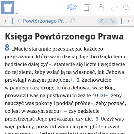
Powtórzonego Prawa 8
Księga Powtórzonego Prawa
8
„Macie starannie przestrzegać każdego
przykazania, które wam dzisiaj daję, bo dzięki temu
będziecie dalej żyć
+
, staniecie się liczni i wejdziecie
do tej ziemi, żeby wziąć ją na własność, jak Jehowa
2
przysiągł waszym praojcom
+
.
Zachowujcie
w pamięci całą drogę, którą Jehowa, wasz Bóg,
prowadził was na pustkowiu przez te 40 lat
+
, żeby
nauczyć was pokory i poddać próbie
+
, żeby poznać,
co jest w waszym sercu
+
— czy będziecie
3
przestrzegać Jego przykazań, czy nie.
Uczył was
więc pokory, pozwolił wam cierpieć głód
+
i żywił