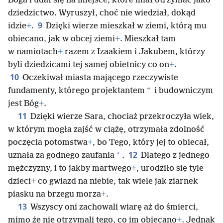
Boga i udał się na miejsce, które miał otrzymać jako
dziedzictwo. Wyruszył, choć nie wiedział, dokąd
9
idzie
+
.
Dzięki wierze mieszkał w ziemi, którą mu
obiecano, jak w obcej ziemi
+
. Mieszkał tam
w namiotach
+
razem z Izaakiem i Jakubem, którzy
byli dziedzicami tej samej obietnicy co on
+
.
10
Oczekiwał miasta mającego rzeczywiste
*
fundamenty, którego projektantem
i budowniczym
jest Bóg
+
.
11
Dzięki wierze Sara, chociaż przekroczyła wiek,
w którym mogła zajść w ciążę, otrzymała zdolność
poczęcia potomstwa
+
, bo Tego, który jej to obiecał,
12
*
uznała za godnego zaufania
.
Dlatego z jednego
mężczyzny, i to jakby martwego
+
, urodziło się tyle
dzieci
+
co gwiazd na niebie, tak wiele jak ziarnek
piasku na brzegu morza
+
.
13
Wszyscy oni zachowali wiarę aż do śmierci,
mimo że nie otrzymali tego, co im obiecano
+
. Jednak