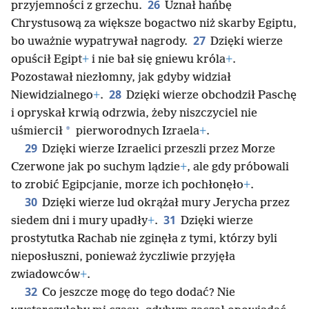
26
przyjemności z grzechu.
Uznał hańbę
Chrystusową za większe bogactwo niż skarby Egiptu,
27
bo uważnie wypatrywał nagrody.
Dzięki wierze
opuścił Egipt
+
i nie bał się gniewu króla
+
.
Pozostawał niezłomny, jak gdyby widział
28
Niewidzialnego
+
.
Dzięki wierze obchodził Paschę
i opryskał krwią odrzwia, żeby niszczyciel nie
*
uśmiercił
pierworodnych Izraela
+
.
29
Dzięki wierze Izraelici przeszli przez Morze
Czerwone jak po suchym lądzie
+
, ale gdy próbowali
to zrobić Egipcjanie, morze ich pochłonęło
+
.
30
Dzięki wierze lud okrążał mury Jerycha przez
31
siedem dni i mury upadły
+
.
Dzięki wierze
prostytutka Rachab nie zginęła z tymi, którzy byli
nieposłuszni, ponieważ życzliwie przyjęła
zwiadowców
+
.
32
Co jeszcze mogę do tego dodać? Nie