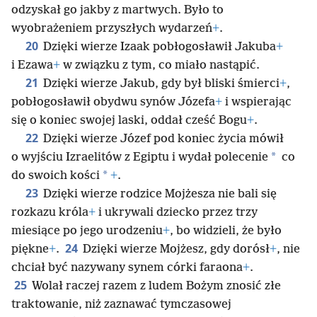
odzyskał go jakby z martwych. Było to
wyobrażeniem przyszłych wydarzeń
+
.
20
Dzięki wierze Izaak pobłogosławił Jakuba
+
i Ezawa
+
w związku z tym, co miało nastąpić.
21
Dzięki wierze Jakub, gdy był bliski śmierci
+
,
pobłogosławił obydwu synów Józefa
+
i wspierając
się o koniec swojej laski, oddał cześć Bogu
+
.
22
Dzięki wierze Józef pod koniec życia mówił
*
o wyjściu Izraelitów z Egiptu i wydał polecenie
co
*
do swoich kości
+
.
23
Dzięki wierze rodzice Mojżesza nie bali się
rozkazu króla
+
i ukrywali dziecko przez trzy
miesiące po jego urodzeniu
+
, bo widzieli, że było
24
piękne
+
.
Dzięki wierze Mojżesz, gdy dorósł
+
, nie
chciał być nazywany synem córki faraona
+
.
25
Wolał raczej razem z ludem Bożym znosić złe
traktowanie, niż zaznawać tymczasowej