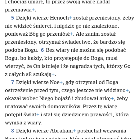
I chociaż umarł, to przez swoją wiarę nadal
przemawia
+
.
5
Dzięki wierze Henoch
+
został przeniesiony, żeby
nie widzieć śmierci, i nigdzie go nie znaleziono,
ponieważ Bóg go przeniósł
+
. Ale zanim został
przeniesiony, otrzymał świadectwo, że bardzo się
6
podoba Bogu.
Bez wiary nie można się podobać
Bogu, bo każdy, kto przystępuje do Boga, musi
wierzyć, że On istnieje i że nagradza tych, którzy Go
z całych sił szukają
+
.
7
Dzięki wierze Noe
+
, gdy otrzymał od Boga
ostrzeżenie przed tym, czego jeszcze nie widziano
+
,
okazał wobec Niego bojaźń i zbudował arkę
+
, żeby
uratować swoich domowników. Przez tę wiarę
potępił świat
+
i stał się dziedzicem prawości, która
wynika z wiary.
8
Dzięki wierze Abraham
+
posłuchał wezwania