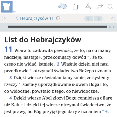
Hebrajczyków 11
Audio Player
00:00
List do Hebrajczyków
11
Wiara to całkowita pewność, że to, na co mamy
*
nadzieję, nastąpi
+
, przekonujący dowód
, że to,
2
czego nie widać, istnieje.
Właśnie dzięki niej nasi
*
przodkowie
otrzymali świadectwo Bożego uznania.
3
Dzięki wierze uświadamiamy sobie, że systemy
*
rzeczy
zostały uporządkowane słowem Boga i to,
co widoczne, powstało z tego, co niewidoczne.
4
Dzięki wierze Abel złożył Bogu cenniejszą ofiarę
niż Kain
+
i dzięki tej wierze otrzymał świadectwo, że
*
jest prawy, bo Bóg przyjął jego dary z uznaniem
+
.