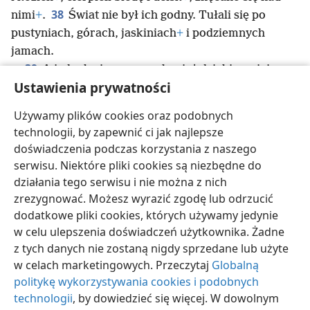
38
nimi
+
.
Świat nie był ich godny. Tułali się po
pustyniach, górach, jaskiniach
+
i podziemnych
jamach.
39
A jednak ci wszyscy, chociaż dzięki swojej
Ustawienia prywatności
wierze otrzymali świadectwo, że cieszą się uznaniem
Bożym, nie dostąpili spełnienia obietnicy,
Używamy plików cookies oraz podobnych
40
ponieważ Bóg przewidział dla nas coś lepszego
+
,
technologii, by zapewnić ci jak najlepsze
aby oni nie mogli bez nas zostać doprowadzeni do
doświadczenia podczas korzystania z naszego
doskonałości.
serwisu. Niektóre pliki cookies są niezbędne do
działania tego serwisu i nie można z nich
zrezygnować. Możesz wyrazić zgodę lub odrzucić
dodatkowe pliki cookies, których używamy jedynie
w celu ulepszenia doświadczeń użytkownika. Żadne
polski
Udostępnij
Ustawienia
z tych danych nie zostaną nigdy sprzedane lub użyte
Copyright
© 2026 Watch Tower Bible and Tract Society of Pennsylvania
w celach marketingowych. Przeczytaj
Globalną
Warunki użytkowania
Polityka prywatności
Ustawienia prywatności
Zaloguj
JW.ORG
politykę wykorzystywania cookies i podobnych
technologii
, by dowiedzieć się więcej. W dowolnym