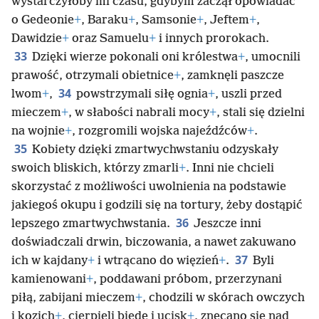
wystarczyłoby mi czasu, gdybym zaczął opowiadać
o Gedeonie
+
, Baraku
+
, Samsonie
+
, Jeftem
+
,
Dawidzie
+
oraz Samuelu
+
i innych prorokach.
33
Dzięki wierze pokonali oni królestwa
+
, umocnili
prawość, otrzymali obietnice
+
, zamknęli paszcze
34
lwom
+
,
powstrzymali siłę ognia
+
, uszli przed
mieczem
+
, w słabości nabrali mocy
+
, stali się dzielni
na wojnie
+
, rozgromili wojska najeźdźców
+
.
35
Kobiety dzięki zmartwychwstaniu odzyskały
swoich bliskich, którzy zmarli
+
. Inni nie chcieli
skorzystać z możliwości uwolnienia na podstawie
jakiegoś okupu i godzili się na tortury, żeby dostąpić
36
lepszego zmartwychwstania.
Jeszcze inni
doświadczali drwin, biczowania, a nawet zakuwano
37
ich w kajdany
+
i wtrącano do więzień
+
.
Byli
kamienowani
+
, poddawani próbom, przerzynani
piłą, zabijani mieczem
+
, chodzili w skórach owczych
i kozich
+
, cierpieli biedę i ucisk
+
, znęcano się nad