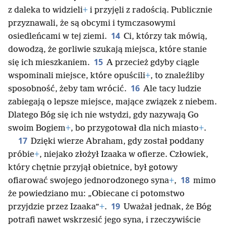
z daleka to widzieli
+
i przyjęli z radością. Publicznie
przyznawali, że są obcymi i tymczasowymi
14
osiedleńcami w tej ziemi.
Ci, którzy tak mówią,
dowodzą, że gorliwie szukają miejsca, które stanie
15
się ich mieszkaniem.
A przecież gdyby ciągle
wspominali miejsce, które opuścili
+
, to znaleźliby
16
sposobność, żeby tam wrócić.
Ale tacy ludzie
zabiegają o lepsze miejsce, mające związek z niebem.
Dlatego Bóg się ich nie wstydzi, gdy nazywają Go
swoim Bogiem
+
, bo przygotował dla nich miasto
+
.
17
Dzięki wierze Abraham, gdy został poddany
próbie
+
, niejako złożył Izaaka w ofierze. Człowiek,
który chętnie przyjął obietnice, był gotowy
18
ofiarować swojego jednorodzonego syna
+
,
mimo
że powiedziano mu: „Obiecane ci potomstwo
19
przyjdzie przez Izaaka”
+
.
Uważał jednak, że Bóg
potrafi nawet wskrzesić jego syna, i rzeczywiście