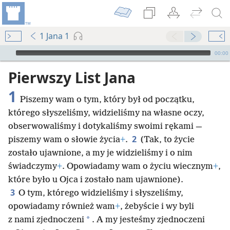
1 Jana 1
Audio Player
00:00
Pierwszy List Jana
1
Piszemy wam o tym, który był od początku,
którego słyszeliśmy, widzieliśmy na własne oczy,
obserwowaliśmy i dotykaliśmy swoimi rękami —
2
piszemy wam o słowie życia
+
.
(Tak, to życie
zostało ujawnione, a my je widzieliśmy i o nim
świadczymy
+
. Opowiadamy wam o życiu wiecznym
+
,
które było u Ojca i zostało nam ujawnione).
3
O tym, którego widzieliśmy i słyszeliśmy,
opowiadamy również wam
+
, żebyście i wy byli
*
z nami zjednoczeni
. A my jesteśmy zjednoczeni