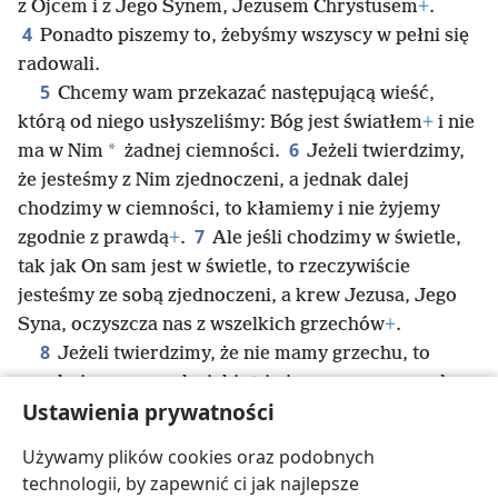
z Ojcem i z Jego Synem, Jezusem Chrystusem
+
.
4
Ponadto piszemy to, żebyśmy wszyscy w pełni się
radowali.
5
Chcemy wam przekazać następującą wieść,
którą od niego usłyszeliśmy: Bóg jest światłem
+
i nie
6
*
ma w Nim
żadnej ciemności.
Jeżeli twierdzimy,
że jesteśmy z Nim zjednoczeni, a jednak dalej
chodzimy w ciemności, to kłamiemy i nie żyjemy
7
zgodnie z prawdą
+
.
Ale jeśli chodzimy w świetle,
tak jak On sam jest w świetle, to rzeczywiście
jesteśmy ze sobą zjednoczeni, a krew Jezusa, Jego
Syna, oczyszcza nas z wszelkich grzechów
+
.
8
Jeżeli twierdzimy, że nie mamy grzechu, to
oszukujemy samych siebie
+
i nie ma w nas prawdy.
Ustawienia prywatności
9
Jeśli wyznajemy swoje grzechy, to Bóg nam je
przebaczy i oczyści nas z wszelkiej nieprawości
+
, bo
Używamy plików cookies oraz podobnych
10
jest wierny i prawy.
Jeżeli twierdzimy, że nie
technologii, by zapewnić ci jak najlepsze