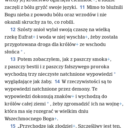
Wtedy jej królestwo ogarnęła ciemność
+
, a ludzie
11
zaczęli z bólu gryźć swoje języki.
Mimo to bluźnili
Bogu nieba z powodu bólu oraz wrzodów i nie
okazali skruchy za to, co robili.
12
Szósty anioł wylał swoją czaszę na wielką
rzekę Eufrat
+
i woda w niej wyschła
+
, żeby została
przygotowana droga dla królów
+
ze wschodu
*
słońca
.
13
Potem zobaczyłem, jak z paszczy smoka
+
,
z paszczy bestii i z paszczy fałszywego proroka
*
wychodzą trzy nieczyste natchnione wypowiedzi
14
wyglądające jak żaby.
W rzeczywistości są to
wypowiedzi natchnione przez demony. Te
wypowiedzi dokonują znaków
+
i wychodzą do
*
królów całej ziemi
, żeby zgromadzić ich na wojnę
+
,
która ma się rozegrać w wielkim dniu
Wszechmocnego Boga
+
.
15
„Przychodzę jak złodziej
+
. Szczęśliwy jest ten,