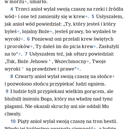
w morzu
+
, umarło.
4
Trzeci anioł wylał swoją czaszę na rzeki i źródła
5
wód
+
i one też zamieniły się w krew
+
.
Usłyszałem,
jak anioł wód powiedział: „Ty, który jesteś i który
byłeś
+
, lojalny Boże
+
, jesteś prawy, bo wydałeś te
6
wyroki
+
.
Ponieważ oni przelali krew świętych
i proroków
+
, Ty dałeś im do picia krew
+
. Zasłużyli
7
na to”
+
.
Usłyszałem też, jak ołtarz powiedział:
*
„Tak, Boże Jehowo
, Wszechmocny
+
, Twoje
*
wyroki
są prawdziwe i prawe”
+
.
8
Czwarty anioł wylał swoją czaszę na słońce
+
i pozwolono słońcu przypiekać ludzi ogniem.
9
I ludzie byli przypiekani wielkim gorącem, ale
bluźnili imieniu Boga, który ma władzę nad tymi
plagami. Nie okazali skruchy ani nie oddali Mu
chwały.
10
Piąty anioł wylał swoją czaszę na tron bestii.