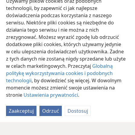
Używamy plików cookies oraz podobnych
*
którego każda bryła ważyła około talentu
. A ludzie
technologii, by zapewnić ci jak najlepsze
bluźnili Bogu z powodu tej plagi gradu
+
, bo była ona
doświadczenia podczas korzystania z naszego
nadzwyczaj wielka.
serwisu. Niektóre pliki cookies są niezbędne do
działania tego serwisu i nie można z nich
zrezygnować. Możesz wyrazić zgodę lub odrzucić
dodatkowe pliki cookies, których używamy jedynie
w celu ulepszenia doświadczeń użytkownika. Żadne
polski
Udostępnij
Ustawienia
z tych danych nie zostaną nigdy sprzedane lub użyte
Copyright
© 2026 Watch Tower Bible and Tract Society of Pennsylvania
w celach marketingowych. Przeczytaj
Globalną
Warunki użytkowania
Polityka prywatności
Ustawienia prywatności
Zaloguj
JW.ORG
politykę wykorzystywania cookies i podobnych
technologii
, by dowiedzieć się więcej. W dowolnym
momencie możesz zmienić swoje ustawienia na
stronie
Ustawienia prywatności
.
Zaakceptuj
Odrzuć
Dostosuj