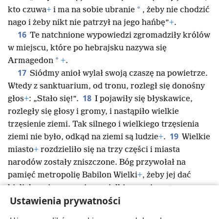
*
kto czuwa
+
i ma na sobie ubranie
, żeby nie chodzić
nago i żeby nikt nie patrzył na jego hańbę”
+
.
16
Te natchnione wypowiedzi zgromadziły królów
w miejscu, które po hebrajsku nazywa się
*
Armagedon
+
.
17
Siódmy anioł wylał swoją czaszę na powietrze.
Wtedy z sanktuarium, od tronu, rozległ się donośny
18
głos
+
: „Stało się!”.
I pojawiły się błyskawice,
rozległy się głosy i gromy, i nastąpiło wielkie
trzęsienie ziemi. Tak silnego i wielkiego trzęsienia
19
ziemi nie było, odkąd na ziemi są ludzie
+
.
Wielkie
miasto
+
rozdzieliło się na trzy części i miasta
narodów zostały zniszczone. Bóg przywołał na
pamięć metropolię Babilon Wielki
+
, żeby jej dać
kielich z winem swojego wielkiego gniewu
+
.
Ustawienia prywatności
20
Ponadto każda wyspa uciekła i góry zniknęły
+
.
21
Potem z nieba spadł na ludzi wielki grad
+
,