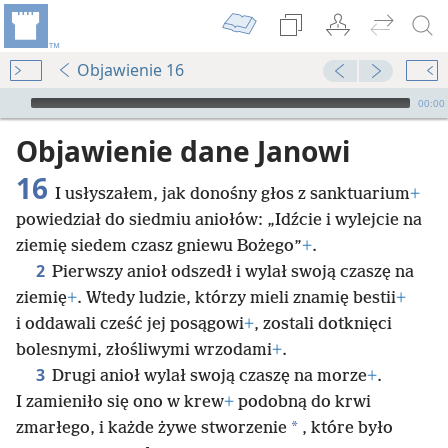
Objawienie 16
Audio Player
00:00
Objawienie dane Janowi
16
I usłyszałem, jak donośny głos z sanktuarium
+
powiedział do siedmiu aniołów: „Idźcie i wylejcie na
ziemię siedem czasz gniewu Bożego”
+
.
2
Pierwszy anioł odszedł i wylał swoją czaszę na
ziemię
+
. Wtedy ludzie, którzy mieli znamię bestii
+
i oddawali cześć jej posągowi
+
, zostali dotknięci
bolesnymi, złośliwymi wrzodami
+
.
3
Drugi anioł wylał swoją czaszę na morze
+
.
I zamieniło się ono w krew
+
podobną do krwi
*
zmarłego, i każde żywe stworzenie
, które było