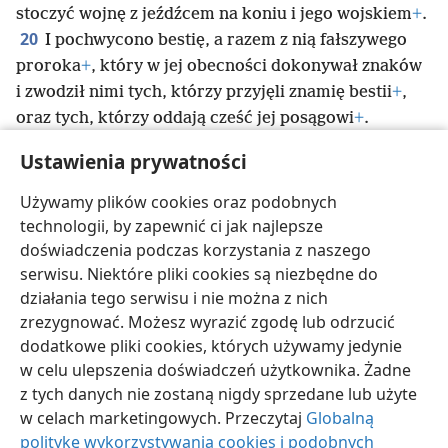
stoczyć wojnę z jeźdźcem na koniu i jego wojskiem
+
.
20
I pochwycono bestię, a razem z nią fałszywego
proroka
+
, który w jej obecności dokonywał znaków
i zwodził nimi tych, którzy przyjęli znamię bestii
+
,
oraz tych, którzy oddają cześć jej posągowi
+
.
Oboje — bestia i fałszywy prorok — zostali żywcem
Ustawienia prywatności
wrzuceni do ognistego jeziora, w którym płonie
21
siarka
+
.
A pozostałych jeździec na koniu zabił
Używamy plików cookies oraz podobnych
długim mieczem, który wychodził z jego ust
+
.
technologii, by zapewnić ci jak najlepsze
I wszystkie ptaki najadły się ich ciałami do syta
+
.
doświadczenia podczas korzystania z naszego
serwisu. Niektóre pliki cookies są niezbędne do
działania tego serwisu i nie można z nich
zrezygnować. Możesz wyrazić zgodę lub odrzucić
dodatkowe pliki cookies, których używamy jedynie
polski
Udostępnij
Ustawienia
w celu ulepszenia doświadczeń użytkownika. Żadne
Copyright
© 2026 Watch Tower Bible and Tract Society of Pennsylvania
z tych danych nie zostaną nigdy sprzedane lub użyte
Warunki użytkowania
Polityka prywatności
Ustawienia prywatności
w celach marketingowych. Przeczytaj
Globalną
Zaloguj
JW.ORG
politykę wykorzystywania cookies i podobnych