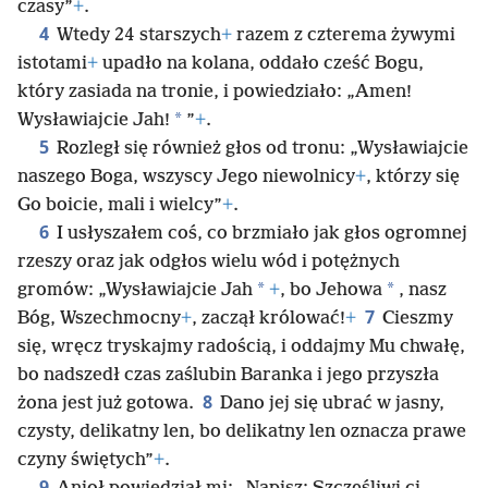
czasy”
+
.
4
Wtedy 24 starszych
+
razem z czterema żywymi
istotami
+
upadło na kolana, oddało cześć Bogu,
który zasiada na tronie, i powiedziało: „Amen!
*
Wysławiajcie Jah!
”
+
.
5
Rozległ się również głos od tronu: „Wysławiajcie
naszego Boga, wszyscy Jego niewolnicy
+
, którzy się
Go boicie, mali i wielcy”
+
.
6
I usłyszałem coś, co brzmiało jak głos ogromnej
rzeszy oraz jak odgłos wielu wód i potężnych
*
*
gromów: „Wysławiajcie Jah
+
, bo Jehowa
, nasz
7
Bóg, Wszechmocny
+
, zaczął królować!
+
Cieszmy
się, wręcz tryskajmy radością, i oddajmy Mu chwałę,
bo nadszedł czas zaślubin Baranka i jego przyszła
8
żona jest już gotowa.
Dano jej się ubrać w jasny,
czysty, delikatny len, bo delikatny len oznacza prawe
czyny świętych”
+
.
9