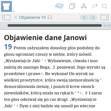
Objawienie 19
Audio Player
00:00
Objawienie dane Janowi
19
Potem usłyszałem donośny głos podobny do
głosu ogromnej rzeszy w niebie, który mówił:
*
„Wysławiajcie Jah!
+
Wybawienie, chwała i moc
2
należą do naszego Boga,
ponieważ Jego wyroki są
prawdziwe i prawe
+
. Bo wykonał On wyrok na
*
wielkiej prostytutce, która swoją niemoralnością
demoralizowała ziemię, i pomścił krew swoich
3
*
niewolników, którą miała na rękach
”
+
.
I zaraz
ten głos odezwał się po raz drugi: „Wysławiajcie
*
Jah!
+
Dym z niej będzie się unosił po wieczne