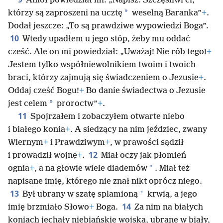
Anioł powiedział mi: „Napisz: Szczęśliwi ci,
*
którzy są zaproszeni na ucztę
weselną Baranka”
+
.
Dodał jeszcze: „To są prawdziwe wypowiedzi Boga”.
10
Wtedy upadłem u jego stóp, żeby mu oddać
cześć. Ale on mi powiedział: „Uważaj! Nie rób tego!
+
Jestem tylko współniewolnikiem twoim i twoich
braci, którzy zajmują się świadczeniem o Jezusie
+
.
Oddaj cześć Bogu!
+
Bo danie świadectwa o Jezusie
*
jest celem
proroctw”
+
.
11
Spojrzałem i zobaczyłem otwarte niebo
i białego konia
+
. A siedzący na nim jeździec, zwany
Wiernym
+
i Prawdziwym
+
, w prawości sądził
12
i prowadził wojnę
+
.
Miał oczy jak płomień
*
ognia
+
, a na głowie wiele diademów
. Miał też
napisane imię, którego nie znał nikt oprócz niego.
13
*
Był ubrany w szatę splamioną
krwią, a jego
14
imię brzmiało Słowo
+
Boga.
Za nim na białych
koniach jechały niebiańskie wojska, ubrane w biały,