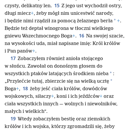
15
czysty, delikatny len.
Z jego ust wychodził ostry,
długi miecz
+
, żeby mógł nim unicestwić narody,
*
i będzie nimi rządził za pomocą żelaznego berła
+
.
Będzie też deptał winogrona w tłoczni wielkiego
16
gniewu Wszechmocnego Boga
+
.
Na swojej szacie,
na wysokości uda, miał napisane imię: Król królów
i Pan panów
+
.
17
Zobaczyłem również anioła stojącego
w słońcu. Zawołał on donośnym głosem do
*
wszystkich ptaków latających środkiem nieba
:
*
„Przylećcie tutaj, zbierzcie się na wielką ucztę
18
Boga
+
,
żeby jeść ciała królów, dowódców
wojskowych, siłaczy
+
, koni i ich jeźdźców
+
oraz
ciała wszystkich innych — wolnych i niewolników,
małych i wielkich”.
19
Wtedy zobaczyłem bestię oraz ziemskich
królów i ich wojska, którzy zgromadzili się, żeby