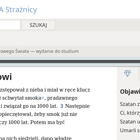
 Strażnicy
 Nowego Świata — wydanie do studium
owi
stępował z nieba i miał w ręce klucz
Objawi
ł schwytał smoka
+
, pradawnego
Szatan z
3
, i związał go na 1000 lat.
Następnie
Ci, któr
 opieczętował, żeby smok już nie
Szatan 
czy 1000 lat. Potem ma być
Umarli 
na nich siedzieli, dano władzę