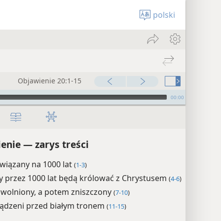
polski
Objawienie 20:1-15
00:00
enie — zarys treści
wiązany na 1000 lat
(
1-3
)
zy przez 1000 lat będą królować z Chrystusem
(
4-6
)
uwolniony, a potem zniszczony
(
7-10
)
sądzeni przed białym tronem
(
11-15
)