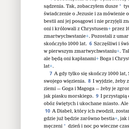
*
sądzenia. Tak, zobaczyłem dusze
ty
świadczenie o Jezusie i za mówienie o 
bestii ani jej posągowi i nie przyjęli 
oni i królowali z Chrystusem
+
przez 1
zmartwychwstanie
+
. Pozostali z uma
6
skończyło 1000 lat.
Szczęśliwi i św
w pierwszym zmartwychwstaniu
+
. Ta
ale będą oni kapłanami
+
Boga i Chrys
lat
+
.
7
A gdy tylko się skończy 1000 lat
8
swojego więzienia.
I wyjdzie, żeby
ziemi — Goga i Magoga — żeby je zgro
9
jak piasku morskiego.
I przystąpią
obóz świętych i ukochane miasto. Ale 
10
A Diabeł, który ich zwodził, zosta
gdzie już będzie zarówno bestia
+
, jak
*
męczeni
dzień i noc po wieczne czas