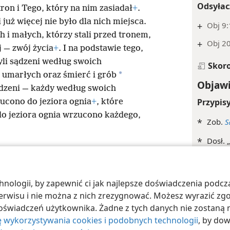
Odsyłac
ron i Tego, który na nim zasiadał
+
.
i już więcej nie było dla nich miejsca.
+
Obj 9
 i małych, którzy stali przed tronem,
+
Obj 2
j — zwój życia
+
. I na podstawie tego,
yli sądzeni według swoich
Skor
*
umarłych oraz śmierć i grób
Objawi
ądzeni — każdy według swoich
Przypis
ucono do jeziora ognia
+
, które
o jeziora ognia wrzucono każdego,
*
Zob.
S
*
Dosł. 
Odsyłac
ologii, by zapewnić ci jak najlepsze doświadczenia podcza
+
Obj 1
 Society of Pennsylvania
Warunki użytkowania
Polityka prywatności
Ust
 serwisu i nie można z nich zrezygnować. Możesz wyrazić zg
+
Mt 19:
oświadczeń użytkownika. Żadne z tych danych nie zostaną n
ę wykorzystywania cookies i podobnych technologii
, by do
Skor