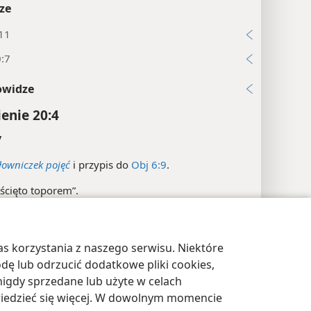
ze
:11
0:7
owidze
enie 20:4
y
łowniczek pojęć
i przypis do
Obj 6:9
.
„ścięto toporem”.
ze
s korzystania z naszego serwisu. Niektóre
3:15-17
awienia prywatności
Zaloguj
JW.ORG
odę lub odrzucić dodatkowe pliki cookies,
28; Łk 22:28-30; 2Tm 2:12; Obj 1:6
igdy sprzedane lub użyte w celach
wiedzieć się więcej. W dowolnym momencie
owidze