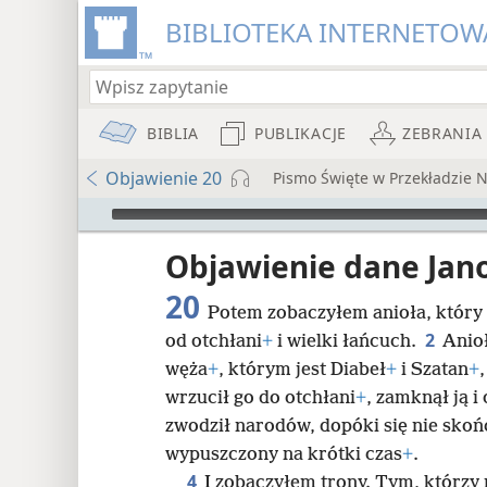
BIBLIOTEKA INTERNETOWA
BIBLIA
PUBLIKACJE
ZEBRANIA
Objawienie 20
Pismo Święte w Przekładzie
Audio Player
iata
Objawienie dane Jan
20
Potem zobaczyłem anioła, który z
2
od otchłani
+
i wielki łańcuch.
Anio
węża
+
, którym jest Diabeł
+
i Szatan
+
wrzucił go do otchłani
+
, zamknął ją i
8
zwodził narodów, dopóki się nie skoń
wypuszczony na krótki czas
+
.
4
I zobaczyłem trony. Tym, którzy 