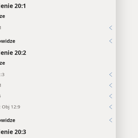
enie 20:1
ze
1
owidze
enie 20:2
ze
2:3
1
4
; Obj 12:9
owidze
enie 20:3