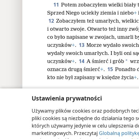
11
Potem zobaczyłem wielki biały t
Sprzed Niego uciekły ziemia i niebo
+
12
Zobaczyłem też umarłych, wielkich
i otwarto zwoje. Otwarto też inny zwó
co było napisane w zwojach, umarli b
13
uczynków
+
.
Morze wydało swoich 
wydały swoich umarłych. I byli oni s
14
*
uczynków
+
.
A śmierć i grób
wrz
15
oznacza drugą śmierć
+
.
Ponadto d
kto nie był zapisany w księdze życia
+
.
Ustawienia prywatności
Używamy plików cookies oraz podobnych techn
Copyright
© 2026 Watch Tower Bible and Tract
pliki cookies są niezbędne do działania tego
których używamy jedynie w celu ulepszenia d
marketingowych. Przeczytaj
Globalną polityk