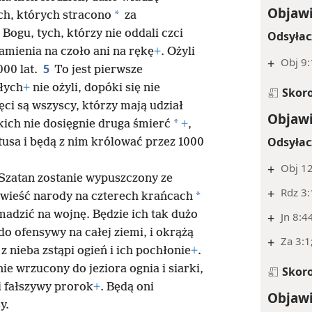
Objawi
*
ch, których stracono
za
Bogu, tych, którzy nie oddali czci
Odsyłac
znamienia na czoło ani na rękę
+
. Ożyli
+
Obj 9:
5
000 lat.
To jest pierwsze
rłych
+
nie ożyli, dopóki się nie
Skor
ięci są wszyscy, którzy mają udział
Objawi
*
kich nie dosięgnie druga śmierć
+
,
Odsyłac
tusa i będą z nim królować przez 1000
+
Obj 1
, Szatan zostanie wypuszczony ze
+
Rdz 3:
*
 zwieść narody na czterech krańcach
madzić na wojnę. Będzie ich tak dużo
+
Jn 8:4
 do ofensywy na całej ziemi, i okrążą
+
Za 3:1
z nieba zstąpi ogień i ich pochłonie
+
.
nie wrzucony do jeziora ognia i siarki,
Skor
 i fałszywy prorok
+
. Będą oni
Objawi
y.