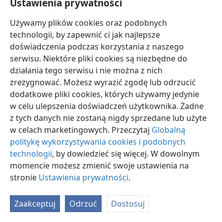
Ustawienia prywatności
Używamy plików cookies oraz podobnych
technologii, by zapewnić ci jak najlepsze
doświadczenia podczas korzystania z naszego
serwisu. Niektóre pliki cookies są niezbędne do
polski
Ustawienia
działania tego serwisu i nie można z nich
Copyright
© 2026 Watch Tower Bible and Tract Society of Pennsylvania
zrezygnować. Możesz wyrazić zgodę lub odrzucić
Warunki użytkowania
Polityka prywatności
Ustawienia prywatności
dodatkowe pliki cookies, których używamy jedynie
Zaloguj
JW.ORG
w celu ulepszenia doświadczeń użytkownika. Żadne
z tych danych nie zostaną nigdy sprzedane lub użyte
w celach marketingowych. Przeczytaj
Globalną
politykę wykorzystywania cookies i podobnych
technologii
, by dowiedzieć się więcej. W dowolnym
momencie możesz zmienić swoje ustawienia na
stronie
Ustawienia prywatności
.
Zaakceptuj
Odrzuć
Dostosuj