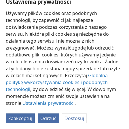
Ustawienia prywatności
Używamy plików cookies oraz podobnych
technologii, by zapewnić ci jak najlepsze
doświadczenia podczas korzystania z naszego
serwisu. Niektóre pliki cookies są niezbędne do
polski
Ustawienia
działania tego serwisu i nie można z nich
Copyright
© 2026 Watch Tower Bible and Tract Society of Pennsylvania
zrezygnować. Możesz wyrazić zgodę lub odrzucić
Warunki użytkowania
Polityka prywatności
Ustawienia prywatności
dodatkowe pliki cookies, których używamy jedynie
Zaloguj
JW.ORG
w celu ulepszenia doświadczeń użytkownika. Żadne
z tych danych nie zostaną nigdy sprzedane lub użyte
w celach marketingowych. Przeczytaj
Globalną
politykę wykorzystywania cookies i podobnych
technologii
, by dowiedzieć się więcej. W dowolnym
momencie możesz zmienić swoje ustawienia na
stronie
Ustawienia prywatności
.
Zaakceptuj
Odrzuć
Dostosuj