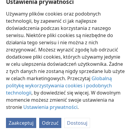
Ustawienia prywatności
Używamy plików cookies oraz podobnych
technologii, by zapewnić ci jak najlepsze
doświadczenia podczas korzystania z naszego
serwisu. Niektóre pliki cookies są niezbędne do
polski
Ustawienia
działania tego serwisu i nie można z nich
Copyright
© 2026 Watch Tower Bible and Tract Society of Pennsylvania
zrezygnować. Możesz wyrazić zgodę lub odrzucić
Warunki użytkowania
Polityka prywatności
Ustawienia prywatności
dodatkowe pliki cookies, których używamy jedynie
Zaloguj
JW.ORG
w celu ulepszenia doświadczeń użytkownika. Żadne
z tych danych nie zostaną nigdy sprzedane lub użyte
w celach marketingowych. Przeczytaj
Globalną
politykę wykorzystywania cookies i podobnych
technologii
, by dowiedzieć się więcej. W dowolnym
momencie możesz zmienić swoje ustawienia na
stronie
Ustawienia prywatności
.
Zaakceptuj
Odrzuć
Dostosuj