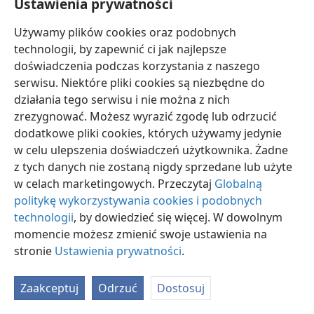
Ustawienia prywatności
Używamy plików cookies oraz podobnych
technologii, by zapewnić ci jak najlepsze
doświadczenia podczas korzystania z naszego
serwisu. Niektóre pliki cookies są niezbędne do
polski
Ustawienia
działania tego serwisu i nie można z nich
Copyright
© 2026 Watch Tower Bible and Tract Society of Pennsylvania
zrezygnować. Możesz wyrazić zgodę lub odrzucić
Warunki użytkowania
Polityka prywatności
Ustawienia prywatności
dodatkowe pliki cookies, których używamy jedynie
Zaloguj
JW.ORG
w celu ulepszenia doświadczeń użytkownika. Żadne
z tych danych nie zostaną nigdy sprzedane lub użyte
w celach marketingowych. Przeczytaj
Globalną
politykę wykorzystywania cookies i podobnych
technologii
, by dowiedzieć się więcej. W dowolnym
momencie możesz zmienić swoje ustawienia na
stronie
Ustawienia prywatności
.
Zaakceptuj
Odrzuć
Dostosuj