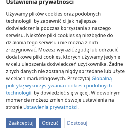
Ustawienia prywatności
Używamy plików cookies oraz podobnych
technologii, by zapewnić ci jak najlepsze
doświadczenia podczas korzystania z naszego
serwisu. Niektóre pliki cookies są niezbędne do
polski
Ustawienia
działania tego serwisu i nie można z nich
Copyright
© 2026 Watch Tower Bible and Tract Society of Pennsylvania
zrezygnować. Możesz wyrazić zgodę lub odrzucić
Warunki użytkowania
Polityka prywatności
Ustawienia prywatności
dodatkowe pliki cookies, których używamy jedynie
Zaloguj
JW.ORG
w celu ulepszenia doświadczeń użytkownika. Żadne
z tych danych nie zostaną nigdy sprzedane lub użyte
w celach marketingowych. Przeczytaj
Globalną
politykę wykorzystywania cookies i podobnych
technologii
, by dowiedzieć się więcej. W dowolnym
momencie możesz zmienić swoje ustawienia na
stronie
Ustawienia prywatności
.
Zaakceptuj
Odrzuć
Dostosuj