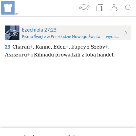
Ezechiela 27:23
Pismo Święte w Przekładzie Nowego Świata — wydanie do stu
23
Charan
+
, Kanne, Eden
+
, kupcy z Szeby
+
,
Aszszuru
+
i Kilmadu prowadzili z tobą handel,