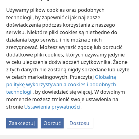
w namiotach
+
razem z Izaakiem i Jakubem, którzy
Używamy plików cookies oraz podobnych
byli dziedzicami tej samej obietnicy co on
+
.
technologii, by zapewnić ci jak najlepsze
doświadczenia podczas korzystania z naszego
serwisu. Niektóre pliki cookies są niezbędne do
działania tego serwisu i nie można z nich
zrezygnować. Możesz wyrazić zgodę lub odrzucić
polski
Ustawienia
dodatkowe pliki cookies, których używamy jedynie
w celu ulepszenia doświadczeń użytkownika. Żadne
Copyright
© 2026 Watch Tower Bible and Tract Society of Pennsylvania
Warunki użytkowania
Polityka prywatności
Ustawienia prywatności
z tych danych nie zostaną nigdy sprzedane lub użyte
Zaloguj
JW.ORG
w celach marketingowych. Przeczytaj
Globalną
politykę wykorzystywania cookies i podobnych
technologii
, by dowiedzieć się więcej. W dowolnym
momencie możesz zmienić swoje ustawienia na
stronie
Ustawienia prywatności
.
Zaakceptuj
Odrzuć
Dostosuj