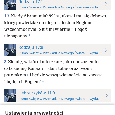
Rodzaju 17:1
Pismo Święte w Przekładzie Nowego Świata — wydanie do stu
17
Kiedy Abram miał 99 lat, ukazał mu się Jehowa,
który powiedział do niego: „Jestem Bogiem
*
Wszechmocnym. Służ mi wiernie
i bądź
*
nienaganny
.
Rodzaju 17:8
Pismo Święte w Przekładzie Nowego Świata — wydanie do stu
8
Ziemię, w której mieszkasz jako cudzoziemiec —
całą ziemię Kanaan — dam tobie oraz twoim
potomkom
+
i będzie waszą własnością na zawsze.
I będę ich Bogiem”
+
.
Hebrajczyków 11:9
Pismo Święte w Przekładzie Nowego Świata — wydanie do stu
9
Dzięki wierze mieszkał w ziemi, którą mu
Ustawienia prywatności
obiecano, jak w obcej ziemi
+
. Mieszkał tam