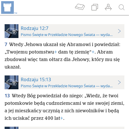
Rodzaju 12:7
Pismo Święte w Przekładzie Nowego Świata — wydanie do stu
7
Wtedy Jehowa ukazał się Abramowi i powiedział:
„Twojemu potomstwu
+
dam tę ziemię”
+
. Abram
zbudował więc tam ołtarz dla Jehowy, który mu się
ukazał.
Rodzaju 15:13
Pismo Święte w Przekładzie Nowego Świata — wydanie do stu
13
Wtedy Bóg powiedział do niego: „Wiedz, że twoi
potomkowie będą cudzoziemcami w nie swojej ziemi,
a jej mieszkańcy uczynią z nich niewolników i będą
ich uciskać przez 400 lat
+
.