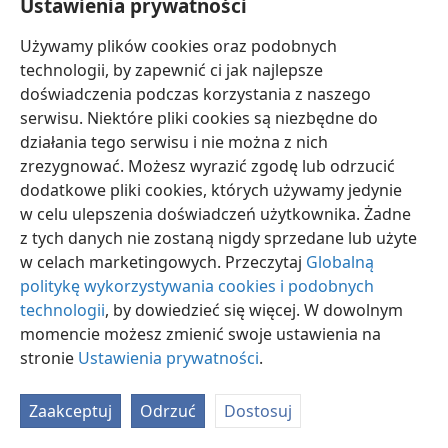
Ustawienia prywatności
Używamy plików cookies oraz podobnych
technologii, by zapewnić ci jak najlepsze
doświadczenia podczas korzystania z naszego
serwisu. Niektóre pliki cookies są niezbędne do
polski
Ustawienia
działania tego serwisu i nie można z nich
Copyright
© 2026 Watch Tower Bible and Tract Society of Pennsylvania
zrezygnować. Możesz wyrazić zgodę lub odrzucić
Warunki użytkowania
Polityka prywatności
Ustawienia prywatności
dodatkowe pliki cookies, których używamy jedynie
Zaloguj
JW.ORG
w celu ulepszenia doświadczeń użytkownika. Żadne
z tych danych nie zostaną nigdy sprzedane lub użyte
w celach marketingowych. Przeczytaj
Globalną
politykę wykorzystywania cookies i podobnych
technologii
, by dowiedzieć się więcej. W dowolnym
momencie możesz zmienić swoje ustawienia na
stronie
Ustawienia prywatności
.
Zaakceptuj
Odrzuć
Dostosuj