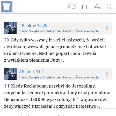
1 Królów 12:20
Pismo Święte w Przekładzie Nowego Świata — wydanie do stu
20
Gdy tylko wszyscy Izraelici usłyszeli, że wrócił
Jeroboam, wezwali go na zgromadzenie i obwołali
królem Izraela
+
. Nikt nie poparł rodu Dawida,
z wyjątkiem plemienia Judy
+
.
2 Kronik 11:1
Pismo Święte w Przekładzie Nowego Świata — wydanie do stu
11
Kiedy Rechoboam przybył do Jerozolimy,
natychmiast zebrał potomków Judy oraz potomków
*
Beniamina
+
, 180 000 wyszkolonych
wojowników,
żeby walczyć z Izraelem i odzyskać królestwo
+
.