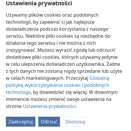
Ustawienia prywatności
Ale Juda jeszcze chodzi z Bogiem,
Używamy plików cookies oraz podobnych
dochowuje wierności Najświętszemu”
+
.
technologii, by zapewnić ci jak najlepsze
doświadczenia podczas korzystania z naszego
serwisu. Niektóre pliki cookies są niezbędne do
działania tego serwisu i nie można z nich
zrezygnować. Możesz wyrazić zgodę lub odrzucić
polski
Ustawienia
dodatkowe pliki cookies, których używamy jedynie
Copyright
© 2026 Watch Tower Bible and Tract Society of Pennsylvania
w celu ulepszenia doświadczeń użytkownika. Żadne
Warunki użytkowania
Polityka prywatności
Ustawienia prywatności
Zaloguj
JW.ORG
z tych danych nie zostaną nigdy sprzedane lub użyte
w celach marketingowych. Przeczytaj
Globalną
politykę wykorzystywania cookies i podobnych
technologii
, by dowiedzieć się więcej. W dowolnym
momencie możesz zmienić swoje ustawienia na
stronie
Ustawienia prywatności
.
Zaakceptuj
Odrzuć
Dostosuj