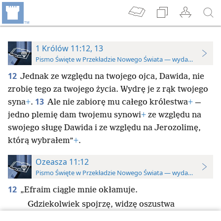
1 Królów 11:12, 13
Pismo Święte w Przekładzie Nowego Świata — wydanie do stu
12
Jednak ze względu na twojego ojca, Dawida, nie
zrobię tego za twojego życia. Wydrę je z rąk twojego
13
syna
+
.
Ale nie zabiorę mu całego królestwa
+
—
jedno plemię dam twojemu synowi
+
ze względu na
swojego sługę Dawida i ze względu na Jerozolimę,
którą wybrałem”
+
.
Ozeasza 11:12
Pismo Święte w Przekładzie Nowego Świata — wydanie do stu
12
„Efraim ciągle mnie okłamuje.
Gdziekolwiek spojrzę, widzę oszustwa
Izraela
+
.