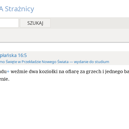
 Strażnicy
płańska 16:5
mo Święte w Przekładzie Nowego Świata — wydanie do studium
udu
+
weźmie dwa koziołki na ofiarę za grzech i jednego b
enie.