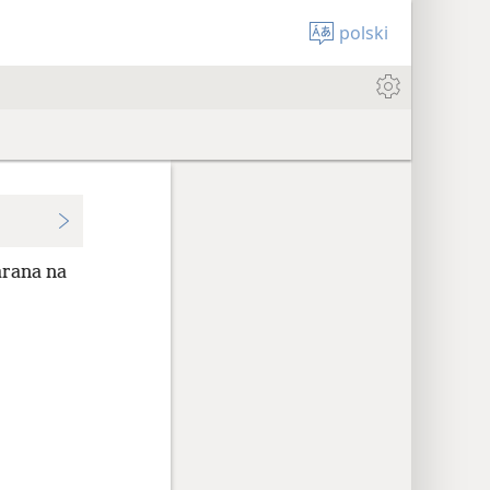
polski
arana na