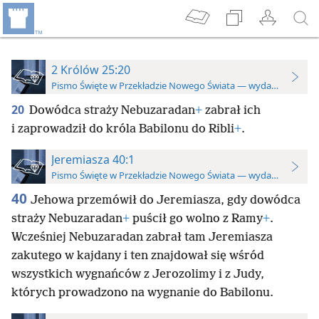
2 Królów 25:20
Pismo Święte w Przekładzie Nowego Świata — wydanie do stu
20
Dowódca straży Nebuzaradan
+
zabrał ich
i zaprowadził do króla Babilonu do Ribli
+
.
Jeremiasza 40:1
Pismo Święte w Przekładzie Nowego Świata — wydanie do stu
40
Jehowa przemówił do Jeremiasza, gdy dowódca
straży Nebuzaradan
+
puścił go wolno z Ramy
+
.
Wcześniej Nebuzaradan zabrał tam Jeremiasza
zakutego w kajdany i ten znajdował się wśród
wszystkich wygnańców z Jerozolimy i z Judy,
których prowadzono na wygnanie do Babilonu.