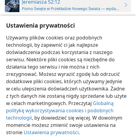
Jeremiasza 52:12
Pismo Święte w Przekładzie Nowego Świata — wydanie do stu
12
W 19 roku panowania babilońskiego króla
Ustawienia prywatności
*
Nabuchodonozora
, 10 dnia miesiąca piątego,
dowódca straży Nebuzaradan, który mu usługiwał,
Używamy plików cookies oraz podobnych
wkroczył do Jerozolimy
+
.
technologii, by zapewnić ci jak najlepsze
doświadczenia podczas korzystania z naszego
serwisu. Niektóre pliki cookies są niezbędne do
działania tego serwisu i nie można z nich
zrezygnować. Możesz wyrazić zgodę lub odrzucić
polski
Ustawienia
dodatkowe pliki cookies, których używamy jedynie
w celu ulepszenia doświadczeń użytkownika. Żadne
Copyright
© 2026 Watch Tower Bible and Tract Society of Pennsylvania
Warunki użytkowania
Polityka prywatności
Ustawienia prywatności
z tych danych nie zostaną nigdy sprzedane lub użyte
Zaloguj
JW.ORG
w celach marketingowych. Przeczytaj
Globalną
politykę wykorzystywania cookies i podobnych
technologii
, by dowiedzieć się więcej. W dowolnym
momencie możesz zmienić swoje ustawienia na
stronie
Ustawienia prywatności
.