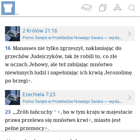
2 Królów 21:16
Pismo Święte w Przekładzie Nowego Świata — wydanie do stu
16
Manasses nie tylko zgrzeszył, nakłaniając do
grzechów Judejczyków, tak że robili to, co złe
w oczach Jehowy, ale też zabijając mnóstwo
niewinnych ludzi i napełniając ich krwią Jerozolimę
po brzegi
+
.
Ezechiela 7:23
Pismo Święte w Przekładzie Nowego Świata — wydanie do stu
23
*
„‚Zrób łańcuchy
+
, bo w tym kraju w majestacie
prawa przelewa się mnóstwo krwi
+
, miasto jest
pełne przemocy
+
.