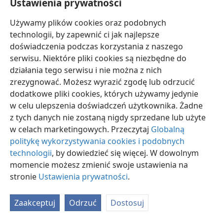
Ustawienia prywatności
Używamy plików cookies oraz podobnych
technologii, by zapewnić ci jak najlepsze
doświadczenia podczas korzystania z naszego
serwisu. Niektóre pliki cookies są niezbędne do
polski
Ustawienia
działania tego serwisu i nie można z nich
Copyright
© 2026 Watch Tower Bible and Tract Society of Pennsylvania
zrezygnować. Możesz wyrazić zgodę lub odrzucić
Warunki użytkowania
Polityka prywatności
Ustawienia prywatności
dodatkowe pliki cookies, których używamy jedynie
Zaloguj
JW.ORG
w celu ulepszenia doświadczeń użytkownika. Żadne
z tych danych nie zostaną nigdy sprzedane lub użyte
w celach marketingowych. Przeczytaj
Globalną
politykę wykorzystywania cookies i podobnych
technologii
, by dowiedzieć się więcej. W dowolnym
momencie możesz zmienić swoje ustawienia na
stronie
Ustawienia prywatności
.
Zaakceptuj
Odrzuć
Dostosuj