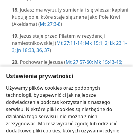
18.
Judasz ma wyrzuty sumienia i się wiesza; kapłani
kupują pole, które staje się znane jako Pole Krwi
(Akeldama) (
Mt 27:3-8
)
19.
Jezus staje przed Piłatem w rezydencji
namiestnikowskiej (
Mt 27:11-14;
Mk 15:1, 2;
Łk 23:1-
3;
Jn 18:33,
36, 37
)
20.
Pochowanie Jezusa (
Mt 27:57-60;
Mk 15:43-46;
Łk 23:50,
52, 53;
Jn 19:38,
40-42
)
Ustawienia prywatności
21.
W Galilei Jezus zleca zadanie pozyskiwania
Używamy plików cookies oraz podobnych
uczniów (
Mt 28:16-20
)
technologii, by zapewnić ci jak najlepsze
doświadczenia podczas korzystania z naszego
serwisu. Niektóre pliki cookies są niezbędne do
działania tego serwisu i nie można z nich
zrezygnować. Możesz wyrazić zgodę lub odrzucić
polski
Udostępnij
Ustawienia
dodatkowe pliki cookies, których używamy jedynie