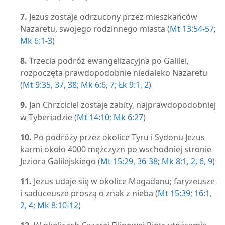
7.
Jezus zostaje odrzucony przez mieszkańców
Nazaretu, swojego rodzinnego miasta (
Mt 13:54-57;
Mk 6:1-3
)
8.
Trzecia podróż ewangelizacyjna po Galilei,
rozpoczęta prawdopodobnie niedaleko Nazaretu
(
Mt 9:35,
37, 38;
Mk 6:6, 7;
Łk 9:1, 2
)
9.
Jan Chrzciciel zostaje zabity, najprawdopodobniej
w Tyberiadzie (
Mt 14:10;
Mk 6:27
)
10.
Po podróży przez okolice Tyru i Sydonu Jezus
karmi około 4000 mężczyzn po wschodniej stronie
Jeziora Galilejskiego (
Mt 15:29
,
36-38;
Mk 8:1, 2,
6,
9
)
11.
Jezus udaje się w okolice Magadanu; faryzeusze
i saduceusze proszą o znak z nieba (
Mt 15:39;
16:1,
2,
4;
Mk 8:10-12
)