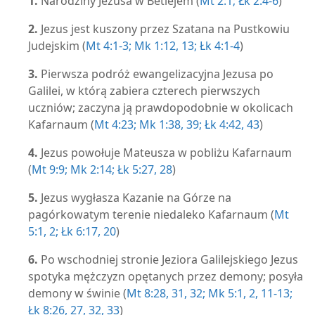
1.
Narodziny Jezusa w Betlejem (
Mt 2:1;
Łk 2:4-6
)
2.
Jezus jest kuszony przez Szatana na Pustkowiu
Judejskim (
Mt 4:1-3;
Mk 1:12, 13;
Łk 4:1-4
)
3.
Pierwsza podróż ewangelizacyjna Jezusa po
Galilei, w którą zabiera czterech pierwszych
uczniów; zaczyna ją prawdopodobnie w okolicach
Kafarnaum (
Mt 4:23;
Mk 1:38, 39;
Łk 4:42, 43
)
4.
Jezus powołuje Mateusza w pobliżu Kafarnaum
(
Mt 9:9;
Mk 2:14;
Łk 5:27, 28
)
5.
Jezus wygłasza Kazanie na Górze na
pagórkowatym terenie niedaleko Kafarnaum (
Mt
5:1, 2;
Łk 6:17,
20
)
6.
Po wschodniej stronie Jeziora Galilejskiego Jezus
spotyka mężczyzn opętanych przez demony; posyła
demony w świnie (
Mt 8:28,
31, 32;
Mk 5:1, 2,
11-13;
Łk 8:26, 27,
32, 33
)