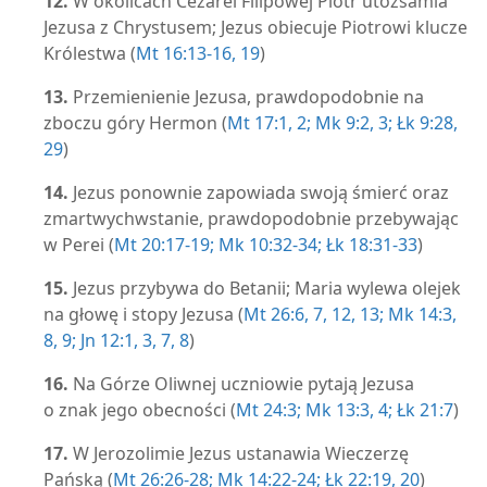
12.
W okolicach Cezarei Filipowej Piotr utożsamia
Jezusa z Chrystusem; Jezus obiecuje Piotrowi klucze
Królestwa (
Mt 16:13-16,
19
)
13.
Przemienienie Jezusa, prawdopodobnie na
zboczu góry Hermon (
Mt 17:1, 2;
Mk 9:2, 3;
Łk 9:28,
29
)
14.
Jezus ponownie zapowiada swoją śmierć oraz
zmartwychwstanie, prawdopodobnie przebywając
w Perei (
Mt 20:17-19;
Mk 10:32-34;
Łk 18:31-33
)
15.
Jezus przybywa do Betanii; Maria wylewa olejek
na głowę i stopy Jezusa (
Mt 26:6, 7,
12, 13;
Mk 14:3,
8, 9;
Jn 12:1,
3,
7, 8
)
16.
Na Górze Oliwnej uczniowie pytają Jezusa
o znak jego obecności (
Mt 24:3;
Mk 13:3, 4;
Łk 21:7
)
17.
W Jerozolimie Jezus ustanawia Wieczerzę
Pańską (
Mt 26:26-28;
Mk 14:22-24;
Łk 22:19, 20
)