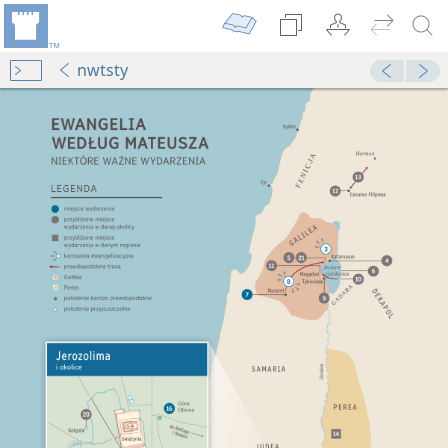
nwtsty
ważne wydarzenia
ydanie do studium
ot