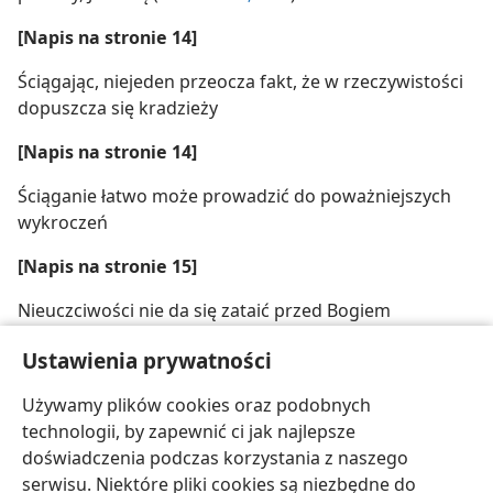
[Napis na stronie 14]
Ściągając, niejeden przeocza fakt, że w rzeczywistości
dopuszcza się kradzieży
[Napis na stronie 14]
Ściąganie łatwo może prowadzić do poważniejszych
wykroczeń
[Napis na stronie 15]
Nieuczciwości nie da się zataić przed Bogiem
[Ilustracja na stronie 15]
Ustawienia prywatności
Dzięki dobremu przygotowywaniu się do klasówek
Używamy plików cookies oraz podobnych
uwierzysz we własne siły
technologii, by zapewnić ci jak najlepsze
doświadczenia podczas korzystania z naszego
serwisu. Niektóre pliki cookies są niezbędne do