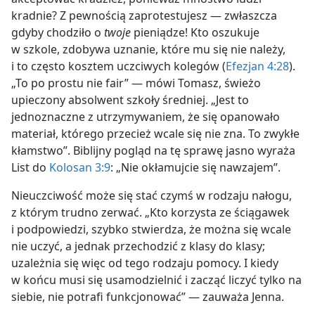
kradnie? Z pewnością zaprotestujesz — zwłaszcza
gdyby chodziło o
twoje
pieniądze! Kto oszukuje
w szkole, zdobywa uznanie, które mu się nie należy,
i to często kosztem uczciwych kolegów (
Efezjan 4:28
).
„To po prostu nie fair” — mówi Tomasz, świeżo
upieczony absolwent szkoły średniej. „Jest to
jednoznaczne z utrzymywaniem, że się opanowało
materiał, którego przecież wcale się nie zna. To zwykłe
kłamstwo”. Biblijny pogląd na tę sprawę jasno wyraża
List do
Kolosan 3:9
: „Nie okłamujcie się nawzajem”.
Nieuczciwość może się stać czymś w rodzaju nałogu,
z którym trudno zerwać. „Kto korzysta ze ściągawek
i podpowiedzi, szybko stwierdza, że można się wcale
nie uczyć, a jednak przechodzić z klasy do klasy;
uzależnia się więc od tego rodzaju pomocy. I kiedy
w końcu musi się usamodzielnić i zacząć liczyć tylko na
siebie, nie potrafi funkcjonować” — zauważa Jenna.