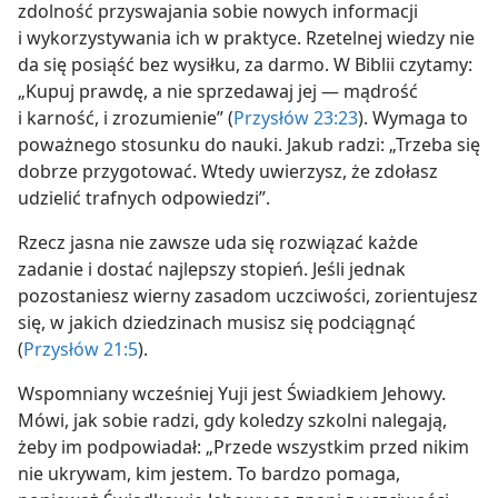
zdolność przyswajania sobie nowych informacji
i wykorzystywania ich w praktyce. Rzetelnej wiedzy nie
da się posiąść bez wysiłku, za darmo. W Biblii czytamy:
„Kupuj prawdę, a nie sprzedawaj jej — mądrość
i karność, i zrozumienie” (
Przysłów 23:23
). Wymaga to
poważnego stosunku do nauki. Jakub radzi: „Trzeba się
dobrze przygotować. Wtedy uwierzysz, że zdołasz
udzielić trafnych odpowiedzi”.
Rzecz jasna nie zawsze uda się rozwiązać każde
zadanie i dostać najlepszy stopień. Jeśli jednak
pozostaniesz wierny zasadom uczciwości, zorientujesz
się, w jakich dziedzinach musisz się podciągnąć
(
Przysłów 21:5
).
Wspomniany wcześniej Yuji jest Świadkiem Jehowy.
Mówi, jak sobie radzi, gdy koledzy szkolni nalegają,
żeby im podpowiadał: „Przede wszystkim przed nikim
nie ukrywam, kim jestem. To bardzo pomaga,