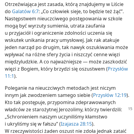
Otrzeźwiająca jest zasada, którą znajdujemy w Liście
do
Galatów 6:7
: „Co człowiek sieje, to będzie też żąć”.
Następstwem nieuczciwego postępowania w szkole
mogą być wyrzuty sumienia, utrata zaufania
u przyjaciół i ograniczenie zdolności uczenia się
wskutek unikania pracy umysłowej. Jak rak atakuje
jeden narząd po drugim, tak nawyk oszukiwania może
wpływać na różne sfery życia i niszczyć cenne więzi
międzyludzkie. A co najważniejsze — może zaszkodzić
więzi z Bogiem, który brzydzi się oszustwem (
Przysłów
11:1
).
Poleganie na nieuczciwych metodach jest niczym
innym jak zwodzeniem samego siebie (
Przysłów 12:19
).
Kto tak postępuje, przypomina zdeprawowanych
władców ze starożytnej Jerozolimy,
którzy twierdzili:
„Schronieniem naszym uczyniliśmy kłamstwo
i ukryliśmy się w fałszu” (
Izajasza 28:15
).
W rzeczywistości żaden oszust nie zdoła jednak zataić