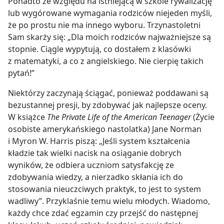
Ponadto ze względu na istniejącą w szkole rywalizację
lub wygórowane wymagania rodziców niejeden myśli,
że po prostu nie ma innego wyboru. Trzynastoletni
Sam skarży się: „Dla moich rodziców najważniejsze są
stopnie. Ciągle wypytują, co dostałem z klasówki
z matematyki, a co z angielskiego. Nie cierpię takich
pytań!”
Niektórzy zaczynają ściągać, ponieważ poddawani są
bezustannej presji, by zdobywać jak najlepsze oceny.
W książce
The Private Life of the American Teenager
(Życie
osobiste amerykańskiego nastolatka) Jane Norman
i Myron W. Harris piszą: „Jeśli system kształcenia
kładzie tak wielki nacisk na osiąganie dobrych
wyników, że odbiera uczniom satysfakcję ze
zdobywania wiedzy, a nierzadko skłania ich do
stosowania nieuczciwych praktyk, to jest to system
wadliwy”. Przyklaśnie temu wielu młodych. Wiadomo,
każdy chce zdać egzamin czy przejść do następnej