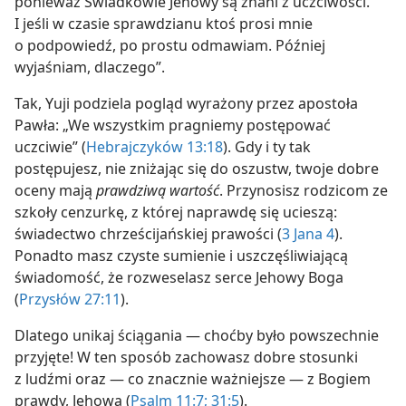
ponieważ Świadkowie Jehowy są znani z uczciwości.
I jeśli w czasie sprawdzianu ktoś prosi mnie
o podpowiedź, po prostu odmawiam. Później
wyjaśniam, dlaczego”.
Tak, Yuji podziela pogląd wyrażony przez apostoła
Pawła: „We wszystkim pragniemy postępować
uczciwie” (
Hebrajczyków 13:18
). Gdy i ty tak
postępujesz, nie zniżając się do oszustw, twoje dobre
oceny mają
prawdziwą wartość
. Przynosisz rodzicom ze
szkoły cenzurkę, z której naprawdę się ucieszą:
świadectwo chrześcijańskiej prawości (
3 Jana 4
).
Ponadto masz czyste sumienie i uszczęśliwiającą
świadomość, że rozweselasz serce Jehowy Boga
(
Przysłów 27:11
).
Dlatego unikaj ściągania — choćby było powszechnie
przyjęte! W ten sposób zachowasz dobre stosunki
z ludźmi oraz — co znacznie ważniejsze — z Bogiem
prawdy, Jehową (
Psalm 11:7;
31:5
).