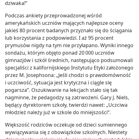
dziwaka!”
Podczas ankiety przeprowadzonej wśród
amerykańskich uczniów mających najlepsze oceny
jakieś 80 procent badanych przyznało się do ściągania
lub korzystania z podpowiedzi. I aż 95 procent
prymusów nigdy na tym nie przyłapano. Wyniki innego
sondażu, którym objęto ponad 20 000 uczniów
gimnazjów i szkół średnich, następująco podsumowali
specjaliści z kalifornijskiego Instytutu Etyki założonego
przez M. Josephsona: „Jeśli chodzi o prawdomówność
i uczciwość, sytuacja jest krytyczna i ciągle się
pogarsza”. Oszukiwanie na lekcjach stało się tak
nagminne, że pedagodzy są zatrwożeni. Gary J. Niels,
będący dyrektorem szkoły, twierdzi nawet: „Uczciwa
młodzież należy już w szkole do mniejszości”.
Większość rodziców oczekuje od dzieci sumiennego
wywiązywania się z obowiązków szkolnych. Niestety