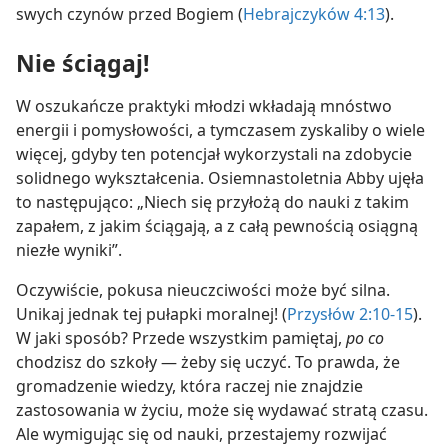
swych czynów przed Bogiem (
Hebrajczyków 4:13
).
Nie ściągaj!
W oszukańcze praktyki młodzi wkładają mnóstwo
energii i pomysłowości, a tymczasem zyskaliby o wiele
więcej, gdyby ten potencjał wykorzystali na zdobycie
solidnego wykształcenia. Osiemnastoletnia Abby ujęła
to następująco: „Niech się przyłożą do nauki z takim
zapałem, z jakim ściągają, a z całą pewnością osiągną
niezłe wyniki”.
Oczywiście, pokusa nieuczciwości może być silna.
Unikaj jednak tej pułapki moralnej! (
Przysłów 2:10-15
).
W jaki sposób? Przede wszystkim pamiętaj,
po co
chodzisz do szkoły — żeby się uczyć. To prawda, że
gromadzenie wiedzy, która raczej nie znajdzie
zastosowania w życiu, może się wydawać stratą czasu.
Ale wymigując się od nauki, przestajemy rozwijać