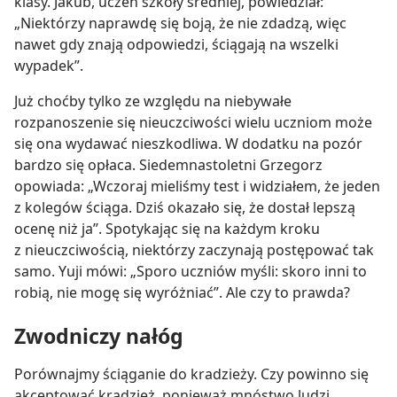
klasy. Jakub, uczeń szkoły średniej, powiedział:
„Niektórzy naprawdę się boją, że nie zdadzą, więc
nawet gdy znają odpowiedzi, ściągają na wszelki
wypadek”.
Już choćby tylko ze względu na niebywałe
rozpanoszenie się nieuczciwości wielu uczniom może
się ona wydawać nieszkodliwa. W dodatku na pozór
bardzo się opłaca. Siedemnastoletni Grzegorz
opowiada: „Wczoraj mieliśmy test i widziałem, że jeden
z kolegów ściąga. Dziś okazało się, że dostał lepszą
ocenę niż ja”. Spotykając się na każdym kroku
z nieuczciwością, niektórzy zaczynają postępować tak
samo. Yuji mówi: „Sporo uczniów myśli: skoro inni to
robią, nie mogę się wyróżniać”. Ale czy to prawda?
Zwodniczy nałóg
Porównajmy ściąganie do kradzieży. Czy powinno się
akceptować kradzież, ponieważ mnóstwo ludzi