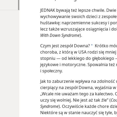
JEDNAK bywają też lepsze chwile. Dwie 
wychowywanie swoich dzieci z zespoł
huśtawkę: naprzemienne sukcesy i pora
lecz także wzruszające osiągnięcia i do
With Down Syndrome
).
Czym jest zespół Downa?
Krótko mów
a
choroba, z którą w USA rodzi się mniej
stopniu — od lekkiego do głębokiego 
językowe i motoryczne. Spowalnia też 
i społeczny.
Jak to zaburzenie wpływa na zdolność u
cierpiący na zespół Downa, wyjaśnia w 
„Wcale nie uważam tego za kalectwo. C
uczy się wolniej. Nie jest aż tak źle” (
Cou
Syndrome
). Oczywiście każde chore dzi
Niektóre są w stanie nauczyć się tyle,