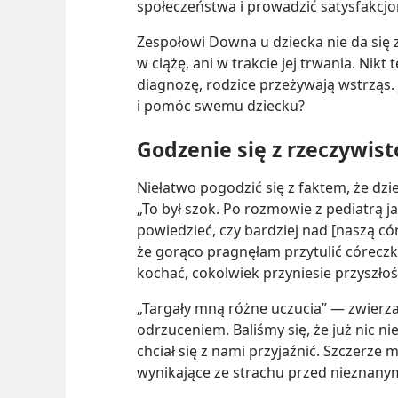
społeczeństwa i prowadzić satysfakcjo
Zespołowi Downa u dziecka nie da się 
w ciążę, ani w trakcie jej trwania. Nikt 
diagnozę, rodzice przeżywają wstrząs. 
i pomóc swemu dziecku?
Godzenie się z rzeczywist
Niełatwo pogodzić się z faktem, że dz
„To był szok. Po rozmowie z pediatrą j
powiedzieć, czy bardziej nad [naszą có
że gorąco pragnęłam przytulić
córeczk
kochać, cokolwiek przyniesie przyszłoś
„Targały mną różne uczucia” — zwierza s
odrzuceniem. Baliśmy się, że już nic ni
chciał się z nami przyjaźnić. Szczerze 
wynikające ze strachu przed nieznany