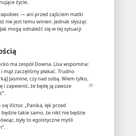
nujące życie.
zapobiec — ani przed zajściem matki
też nie jest temu winien. Jednak słysząc
Jak mogą odnaleźć się w tej sytuacji
ością
iecko ma zespół Downa. Lisa wspomina:
a i mąż zaczęliśmy płakać. Trudno
rką] Jasmine, czy nad sobą. Wiem tylko,
ę i zapewnić, że będę ją zawsze
ć”.
ię Víctor. „Panika, lęk przed
e będzie takie samo, że nikt nie będzie
mówiąc, były to egoistyczne myśli
m”.