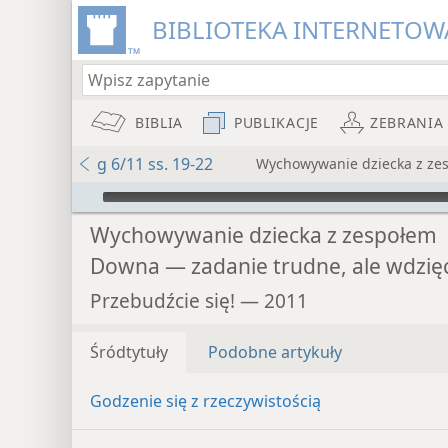
BIBLIOTEKA INTERNETOWA
BIBLIA
PUBLIKACJE
ZEBRANIA
g 6/11 ss. 19-22
Wychowywanie dziecka z ze
Audio Player
Wychowywanie dziecka z zespołem
Downa — zadanie trudne, ale wdzię
Przebudźcie się! — 2011
Śródtytuły
Podobne artykuły
Godzenie się z rzeczywistością