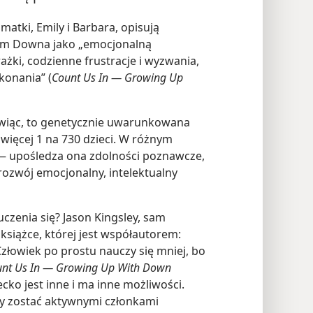
matki, Emily i Barbara, opisują
em Downa jako „emocjonalną
żki, codzienne frustracje i wyzwania,
konania” (
Count Us In — Growing Up
iąc, to genetycznie uwarunkowana
 więcej 1 na 730 dzieci. W różnym
— upośledza ona zdolności poznawcze,
rozwój emocjonalny, intelektualny
czenia się? Jason Kingsley, sam
książce, której jest współautorem:
złowiek po prostu nauczy się mniej, bo
nt Us In — Growing Up With Down
ecko jest inne i ma inne możliwości.
 by zostać aktywnymi członkami