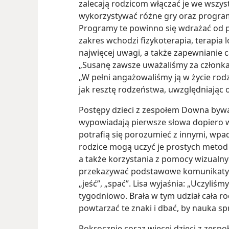
zalecają rodzicom włączać je we wszyst
wykorzystywać
różne gry oraz progr
Programy te powinno się wdrażać od p
zakres wchodzi fizykoterapia, terapia
najwięcej uwagi, a także zapewnianie 
„Susanę zawsze uważaliśmy za członka 
„W pełni angażowaliśmy ją w życie rodz
jak resztę rodzeństwa, uwzględniając o
Postępy dzieci z zespołem Downa byw
wypowiadają pierwsze słowa dopiero w 
potrafią się porozumieć z innymi, wpad
rodzice mogą uczyć je prostych metod
a także korzystania z pomocy wizualn
przekazywać podstawowe komunikaty ty
„jeść”, „spać”. Lisa wyjaśnia: „Uczyli
tygodniowo. Brała w tym udział cała ro
powtarzać te znaki i dbać, by nauka s
Rokrocznie coraz więcej dzieci z zes