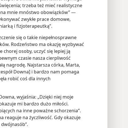
więcenia; trzeba też mieć realistyczne
da na mnie mnóstwo obowiązków” —
wykonywać zwykłe prace domowe,
iarką i fizjoterapeutką”.
zczenie się o takie niepełnosprawne
ików. Rodzeństwo ma okazję wyzbywać
chorej osoby, uczyć się lepiej ją
 pewnym czasie nasza cierpliwość
łą nagrodę. Najstarsza córka, Marta,
a zespół Downa] i bardzo nam pomaga
ęła robić coś dla innych
 Downa, wyjaśnia: „Dzięki niej moje
 okazuje mi bardzo dużo miłości.
rpiących na inne poważne schorzenia”.
ana reaguje na życzliwość. Gdy okazuje
w dwójnasób”.