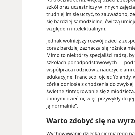
szkół oraz uczestniczy w innych zajęci
trudniej im się uczyć, to zauważono, ż
się bardziej samodzielne, ćwiczą umiej
względem intelektualnym.
Jednak wolniejszy rozwój dzieci z ze
coraz bardziej zaznacza się różnica m
Mimo to niektórzy specjaliści radzą, 
szkołach ponadpodstawowych — pod wa
współpraca rodziców z nauczycielami 
edukacyjne. Francisco, ojciec Yolandy, 
córka odniosła z chodzenia do zwykłe
świetne zintegrowanie się z młodzież
z innymi dziećmi, więc przywykły do je
ją normalnie”.
Warto zdobyć się na wyrz
Wychowywanie dziecka cierpiącego na