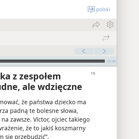
polski
00:00
ka z zespołem
dne, ale wdzięczne
rmować, że państwa dziecko ma
arza padną te bolesne słowa,
 na zawsze. Víctor, ojciec takiego
rażenie, że to jakiś koszmarny
m się przebudzić”.