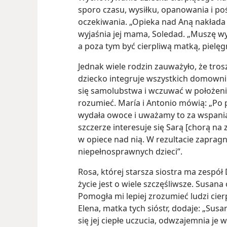
sporo czasu, wysiłku, opanowania i poś
oczekiwania. „Opieka nad Aną nakła
wyjaśnia jej mama, Soledad. „Muszę 
a poza tym być cierpliwą matką, pielęgn
Jednak wiele rodzin zauważyło, że tros
dziecko integruje wszystkich domown
się samolubstwa i wczuwać w położenie 
rozumieć. María i Antonio mówią: „Po
wydała owoce i uważamy to za wspania
szczerze interesuje się Sarą [chorą n
w opiece nad nią. W rezultacie zapragn
niepełnosprawnych dzieci”.
Rosa, której starsza siostra ma zespół
życie jest o wiele szczęśliwsze. Susana
Pomogła mi lepiej zrozumieć ludzi cie
Elena, matka tych sióstr, dodaje: „Sus
się jej ciepłe uczucia, odwzajemnia je 