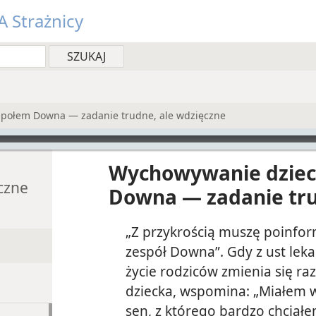
 Strażnicy
społem Downa — zadanie trudne, ale wdzięczne
Wychowywanie dziec
czne
Downa — zadanie tru
„Z przykrością muszę poinfo
zespół Downa”. Gdy z ust lek
życie rodziców zmienia się raz
dziecka, wspomina: „Miałem w
sen, z którego bardzo chciałe