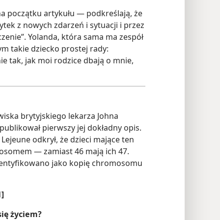
a początku artykułu — podkreślają, że
ek z nowych zdarzeń i sytuacji i przez
czenie”. Yolanda, która sama ma zespół
 takie dziecko prostej rady:
ie tak, jak moi rodzice dbają o mnie,
iska brytyjskiego lekarza Johna
ublikował pierwszy jej dokładny opis.
Lejeune odkrył, że dzieci mające ten
osomem — zamiast 46 mają ich 47.
entyfikowano jako kopię chromosomu
1]
się życiem?