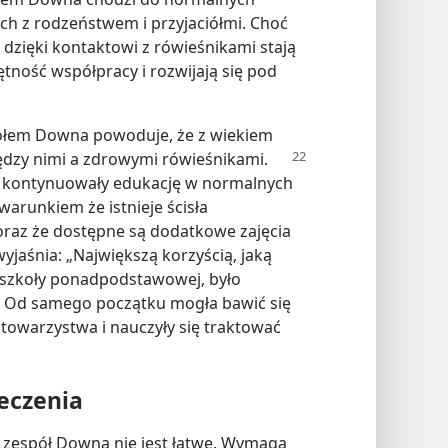
ach z rodzeństwem i przyjaciółmi. Choć
e dzięki kontaktowi z rówieśnikami stają
ętność współpracy i rozwijają się pod
społem Downa powoduje, że z wiekiem
iędzy nimi
a zdrowymi rówieśnikami.
by kontynuowały edukację w normalnych
runkiem że istnieje ścisła
oraz że dostępne są dodatkowe zajęcia
wyjaśnia: „Największą korzyścią, jaką
j szkoły ponadpodstawowej, było
ą. Od samego początku mogła bawić się
j towarzystwa i nauczyły się traktować
eczenia
 zespół Downa nie jest łatwe. Wymaga