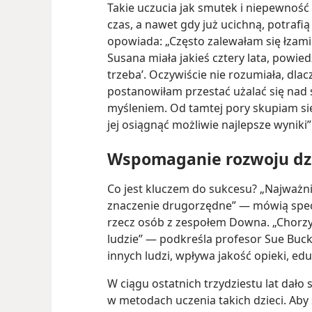
Takie uczucia jak smutek i niepewność 
czas, a nawet gdy już ucichną, potrafi
opowiada: „Często zalewałam się łzami
Susana miała jakieś cztery lata, powied
trzeba’. Oczywiście nie rozumiała, dl
postanowiłam przestać użalać się nad
myśleniem. Od tamtej pory skupiam si
jej osiągnąć możliwie najlepsze wyniki”
Wspomaganie rozwoju dz
Co jest kluczem do sukcesu? „Najważni
znaczenie drugorzędne” — mówią specj
rzecz osób z zespołem Downa. „Chorz
ludzie” — podkreśla profesor Sue Buckl
innych ludzi, wpływa jakość opieki, ed
W ciągu ostatnich trzydziestu lat dał
w metodach uczenia takich dzieci. Aby