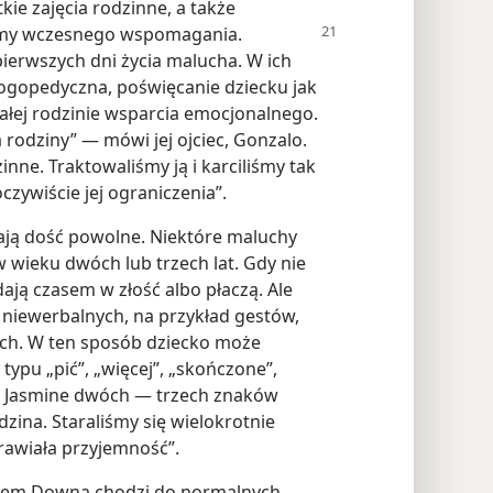
kie zajęcia rodzinne, a także
amy wczesnego wspomagania.
ierwszych dni życia malucha. W ich
 logopedyczna, poświęcanie dziecku jak
całej rodzinie wsparcia emocjonalnego.
rodziny” — mówi jej ojciec, Gonzalo.
inne. Traktowaliśmy ją i karciliśmy tak
czywiście jej ograniczenia”.
ają dość powolne. Niektóre maluchy
wieku dwóch lub trzech lat. Gdy nie
ają czasem w złość albo płaczą. Ale
 niewerbalnych, na przykład gestów,
ych. W ten sposób dziecko może
pu „pić”, „więcej”, „skończone”,
śmy Jasmine dwóch — trzech znaków
dzina. Staraliśmy się wielokrotnie
prawiała przyjemność”.
połem Downa chodzi do normalnych