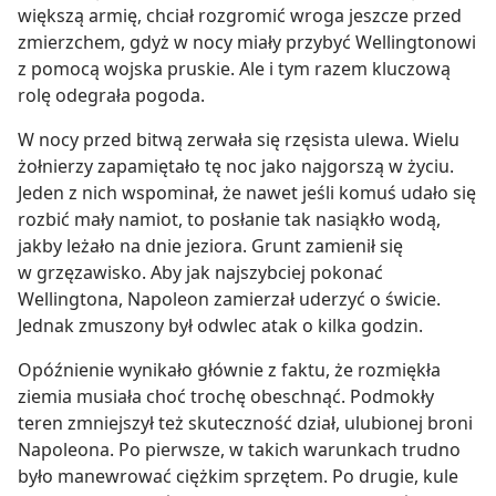
większą armię, chciał rozgromić wroga jeszcze przed
zmierzchem, gdyż w nocy miały przybyć Wellingtonowi
z pomocą wojska pruskie. Ale i tym razem kluczową
rolę odegrała pogoda.
W nocy przed bitwą zerwała się rzęsista ulewa. Wielu
żołnierzy zapamiętało tę noc jako najgorszą w życiu.
Jeden z nich wspominał, że nawet jeśli komuś udało się
rozbić mały namiot, to posłanie tak nasiąkło wodą,
jakby leżało na dnie jeziora. Grunt zamienił się
w grzęzawisko. Aby jak najszybciej pokonać
Wellingtona, Napoleon zamierzał uderzyć o świcie.
Jednak zmuszony był odwlec atak o kilka godzin.
Opóźnienie wynikało głównie z faktu, że rozmiękła
ziemia musiała choć trochę obeschnąć. Podmokły
teren zmniejszył też skuteczność dział, ulubionej broni
Napoleona. Po pierwsze, w takich warunkach trudno
było manewrować ciężkim sprzętem. Po drugie, kule