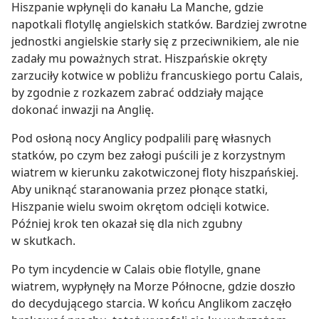
Hiszpanie wpłynęli do kanału La Manche, gdzie
napotkali flotyllę angielskich statków. Bardziej zwrotne
jednostki angielskie starły się z przeciwnikiem, ale nie
zadały mu poważnych strat. Hiszpańskie okręty
zarzuciły kotwice w pobliżu francuskiego portu Calais,
by zgodnie z rozkazem zabrać oddziały mające
dokonać inwazji na Anglię.
Pod osłoną nocy Anglicy podpalili parę własnych
statków, po czym bez załogi puścili je z korzystnym
wiatrem w kierunku zakotwiczonej floty hiszpańskiej.
Aby uniknąć staranowania przez płonące statki,
Hiszpanie wielu swoim okrętom odcięli kotwice.
Później krok ten okazał się dla nich zgubny
w skutkach.
Po tym incydencie w Calais obie flotylle, gnane
wiatrem, wypłynęły na Morze Północne, gdzie doszło
do decydującego starcia. W końcu Anglikom zaczęło