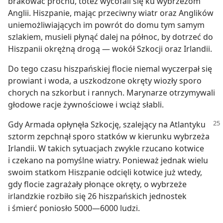
brakować prochu, toteż wycofali się ku wybrzeżom
Anglii. Hiszpanie, mając przeciwny wiatr oraz Anglików
uniemożliwiających im powrót do domu tym samym
szlakiem, musieli płynąć dalej na północ, by dotrzeć do
Hiszpanii okrężną drogą — wokół Szkocji oraz Irlandii.
Do tego czasu hiszpańskiej flocie niemal wyczerpał się
prowiant i woda, a uszkodzone okręty wiozły sporo
chorych na szkorbut i rannych. Marynarze otrzymywali
głodowe racje żywnościowe i wciąż słabli.
Gdy Armada opłynęła Szkocję, szalejący na Atlantyku
sztorm zepchnął sporo statków w kierunku wybrzeża
Irlandii. W takich sytuacjach zwykle rzucano kotwice
i czekano na pomyślne wiatry. Ponieważ jednak wielu
swoim statkom Hiszpanie odcięli kotwice już wtedy,
gdy flocie zagrażały płonące okręty, o wybrzeże
irlandzkie rozbiło się 26 hiszpańskich jednostek
i śmierć poniosło 5000—6000 ludzi.