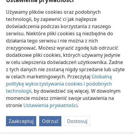
Bitwa pod Waterloo
Używamy plików cookies oraz podobnych
[Prawa własności]
technologii, by zapewnić ci jak najlepsze
© Bettmann/​CORBIS
doświadczenia podczas korzystania z naszego
serwisu. Niektóre pliki cookies są niezbędne do
działania tego serwisu i nie można z nich
zrezygnować. Możesz wyrazić zgodę lub odrzucić
dodatkowe pliki cookies, których używamy jedynie
w celu ulepszenia doświadczeń użytkownika. Żadne
z tych danych nie zostaną nigdy sprzedane lub użyte
w celach marketingowych. Przeczytaj
Globalną
politykę wykorzystywania cookies i podobnych
technologii
, by dowiedzieć się więcej. W dowolnym
momencie możesz zmienić swoje ustawienia na
stronie
Ustawienia prywatności
.
Zaakceptuj
Odrzuć
Dostosuj