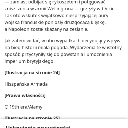
— zamiast odbijać się rykoszetem i potęgować
zniszczenia w armii Wellingtona — grzęzły w błocie.
Tak oto wskutek wyjątkowo niesprzyjającej aury
wojska francuskie poniosły druzgocącą klęskę,
a Napoleon został skazany na zesłanie.
Jak zatem widać, w obu wypadkach decydujący wpływ
na bieg historii miała pogoda. Wydarzenia te w istotny
sposób przyczyniły się do powstania i umocnienia
imperium brytyjskiego.
[Ilustracja na stronie 24]
Hiszpańska Armada
[Prawa własności]
© 19th era/​Alamy
[Ilustracja na stronie 25]
Ustawienia prywatności