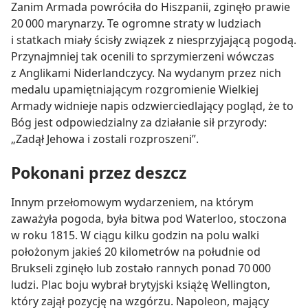
Zanim Armada powróciła do Hiszpanii, zginęło prawie
20 000 marynarzy. Te ogromne straty w ludziach
i statkach miały ścisły związek z niesprzyjającą pogodą.
Przynajmniej tak ocenili to sprzymierzeni wówczas
z Anglikami Niderlandczycy. Na wydanym przez nich
medalu upamiętniającym rozgromienie Wielkiej
Armady widnieje napis odzwierciedlający pogląd, że to
Bóg jest odpowiedzialny za działanie sił przyrody:
„Zadął Jehowa i zostali rozproszeni”.
Pokonani przez deszcz
Innym przełomowym wydarzeniem, na którym
zaważyła pogoda, była bitwa pod Waterloo, stoczona
w roku 1815. W ciągu kilku godzin na polu walki
położonym jakieś 20 kilometrów na południe od
Brukseli zginęło lub zostało rannych ponad 70 000
ludzi. Plac boju wybrał brytyjski książę Wellington,
który zajął pozycję na wzgórzu. Napoleon, mający