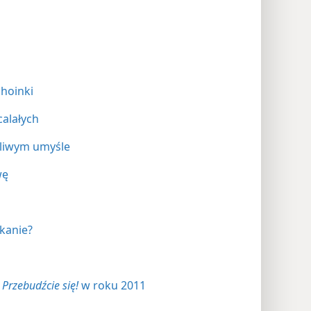
hoinki
calałych
kliwym umyśle
wę
kanie?
w
Przebudźcie się!
w roku 2011