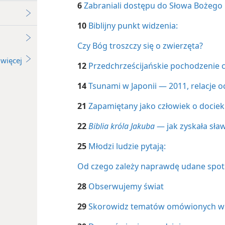
6
Zabraniali dostępu do Słowa Bożego
10
Biblijny punkt widzenia:
Czy Bóg troszczy się o zwierzęta?
więcej
12
Przedchrześcijańskie pochodzenie c
14
Tsunami w Japonii — 2011, relacje o
21
Zapamiętany jako człowiek o docie
22
Biblia króla Jakuba
— jak zyskała sła
25
Młodzi ludzie pytają:
Od czego zależy naprawdę udane spot
28
Obserwujemy świat
29
Skorowidz tematów omówionych 