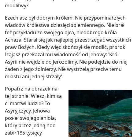
modlitwy?
Ezechiasz był dobrym królem. Nie przypominał złych
władców królestwa dziesięcioplemiennego. Nie brał
też przykładu ze swojego ojca, niedobrego króla
Achaza. Starał się jak najlepiej przestrzegać wszystkich
praw Bożych. Kiedy więc skończył się modlić, prorok
Izajasz przekazał mu wiadomość od Jehowy: ‛Król
Asyrii nie wejdzie do Jerozolimy. Nie podejdzie do niej
żaden z jego żołnierzy. Nie wystrzelą przeciw temu
miastu ani jednej strzały’.
Popatrz na obrazek na
tej stronie. Wiesz, kim są
ci martwi ludzie? To
Asyryjczycy. Jehowa
posłał swojego anioła,
który przez jedną noc
zabił 185 tysięcy