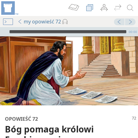
my opowieść 72
Audio Player
00:00
om I
ot
OPOWIEŚĆ 72
Bóg pomaga królowi