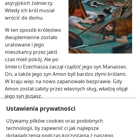
asyryjskich żołnierzy.
Wtedy ich król musiał
wrócić do domu.
W ten sposób królestwo
dwuplemienne zostało
uratowane i jego
mieszkańcy przez jakiś
czas mieli pokój. Ale po
śmierci Ezechiasza zaczął rządzić jego syn Manasses.
On, a także jego syn Amon byli bardzo złymi królami.
W kraju więc na nowo zapanowało bezprawie. Gdy
Amon został zabity przez własnych sług, władzę objął
jego syn Jozjasz.
Ustawienia prywatności
2 Królów 18:1-36;
19:1-37;
21:1-25
Używamy plików cookies oraz podobnych
technologii, by zapewnić ci jak najlepsze
Pytania do studium
doświadczenia podczas korzystania z naszego