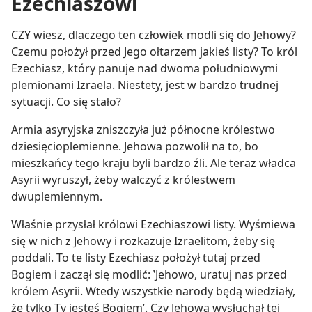
Ezechiaszowi
lną wolę
CZY wiesz, dlaczego ten człowiek modli się do Jehowy?
Czemu położył przed Jego ołtarzem jakieś listy? To król
Ezechiasz, który panuje nad dwoma południowymi
plemionami Izraela. Niestety, jest w bardzo trudnej
sytuacji. Co się stało?
Armia asyryjska zniszczyła już północne królestwo
dziesięcioplemienne. Jehowa pozwolił na to, bo
mieszkańcy tego kraju byli bardzo źli. Ale teraz władca
Asyrii wyruszył, żeby walczyć z królestwem
dwuplemiennym.
Właśnie przysłał królowi Ezechiaszowi listy. Wyśmiewa
się w nich z Jehowy i rozkazuje Izraelitom, żeby się
poddali. To te listy Ezechiasz położył tutaj przed
Bogiem i zaczął się modlić: ‛Jehowo, uratuj nas przed
królem Asyrii. Wtedy wszystkie narody będą wiedziały,
że tylko Ty jesteś Bogiem’. Czy Jehowa wysłuchał tej