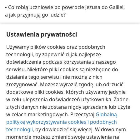
▪ Co robią uczniowie po powrocie Jezusa do Galilei,
a jak przyjmują go ludzie?
▪ Jakiego cudu Jezus dokonuje i jak to wpływa na osoby
Ustawienia prywatności
zainteresowane tą sprawą?
Używamy plików cookies oraz podobnych
▪ Pod jakim względem Jezus wyróżnia Kanę?
technologii, by zapewnić ci jak najlepsze
doświadczenia podczas korzystania z naszego
serwisu. Niektóre pliki cookies są niezbędne do
działania tego serwisu i nie można z nich
zrezygnować. Możesz wyrazić zgodę lub odrzucić
polski
Udostępnij
Ustawienia
dodatkowe pliki cookies, których używamy jedynie
Copyright
© 2026 Watch Tower Bible and Tract Society of Pennsylvania
w celu ulepszenia doświadczeń użytkownika. Żadne
Warunki użytkowania
Polityka prywatności
Ustawienia prywatności
Zaloguj
JW.ORG
z tych danych nie zostaną nigdy sprzedane lub użyte
w celach marketingowych. Przeczytaj
Globalną
politykę wykorzystywania cookies i podobnych
technologii
, by dowiedzieć się więcej. W dowolnym
momencie możesz zmienić swoje ustawienia na