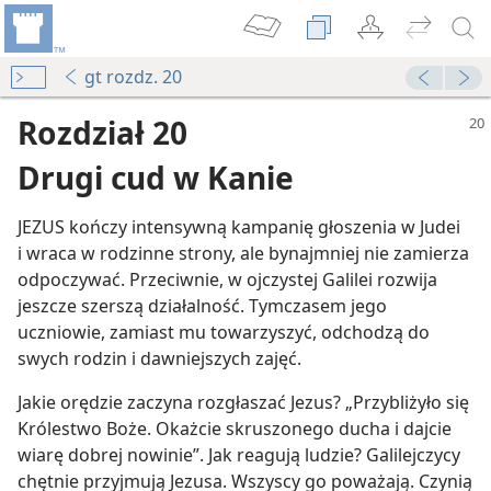
gt rozdz. 20
Rozdział 20
Drugi cud w Kanie
JEZUS kończy intensywną kampanię głoszenia w Judei
i wraca w rodzinne strony, ale bynajmniej nie zamierza
odpoczywać. Przeciwnie, w ojczystej Galilei rozwija
jeszcze szerszą działalność. Tymczasem jego
uczniowie, zamiast mu towarzyszyć, odchodzą do
swych rodzin i dawniejszych zajęć.
 cudu
Jakie orędzie zaczyna rozgłaszać Jezus? „Przybliżyło się
Królestwo Boże. Okażcie skruszonego ducha i dajcie
wiarę dobrej nowinie”. Jak reagują ludzie? Galilejczycy
chętnie przyjmują Jezusa. Wszyscy go poważają. Czynią