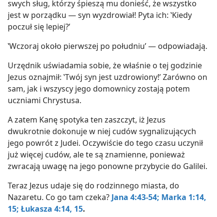
swych sług, którzy śpieszą mu donieść, że wszystko
jest w porządku — syn wyzdrowiał! Pyta ich: ‛Kiedy
poczuł się lepiej?’
‛Wczoraj około pierwszej po południu’ — odpowiadają.
Urzędnik uświadamia sobie, że właśnie o tej godzinie
Jezus oznajmił: ‛Twój syn jest uzdrowiony!’ Zarówno on
sam, jak i wszyscy jego domownicy zostają potem
uczniami Chrystusa.
A zatem Kanę spotyka ten zaszczyt, iż Jezus
dwukrotnie dokonuje w niej cudów sygnalizujących
jego powrót z Judei. Oczywiście do tego czasu uczynił
już więcej cudów, ale te są znamienne, ponieważ
zwracają uwagę na jego ponowne przybycie do Galilei.
Teraz Jezus udaje się do rodzinnego miasta, do
Nazaretu. Co go tam czeka?
Jana 4:43-54;
Marka 1:14,
15;
Łukasza 4:14, 15
.