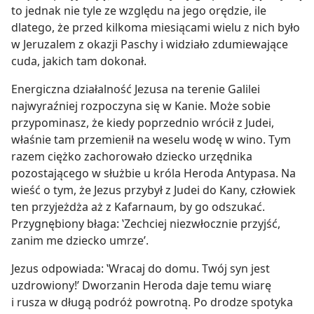
to jednak nie tyle ze względu na jego orędzie, ile
dlatego, że przed kilkoma miesiącami wielu z nich było
w Jeruzalem z okazji Paschy i widziało zdumiewające
cuda, jakich tam dokonał.
Energiczna działalność Jezusa na terenie Galilei
najwyraźniej rozpoczyna się w Kanie. Może sobie
przypominasz, że kiedy poprzednio wrócił z Judei,
właśnie tam przemienił na weselu wodę w wino. Tym
razem ciężko zachorowało dziecko urzędnika
pozostającego w służbie u króla Heroda Antypasa. Na
wieść o tym, że Jezus przybył z Judei do Kany, człowiek
ten przyjeżdża aż z Kafarnaum, by go odszukać.
Przygnębiony błaga: ‛Zechciej niezwłocznie przyjść,
zanim me dziecko umrze’.
Jezus odpowiada: ‛Wracaj do domu. Twój syn jest
uzdrowiony!’ Dworzanin Heroda daje temu wiarę
i rusza w długą podróż powrotną. Po drodze spotyka