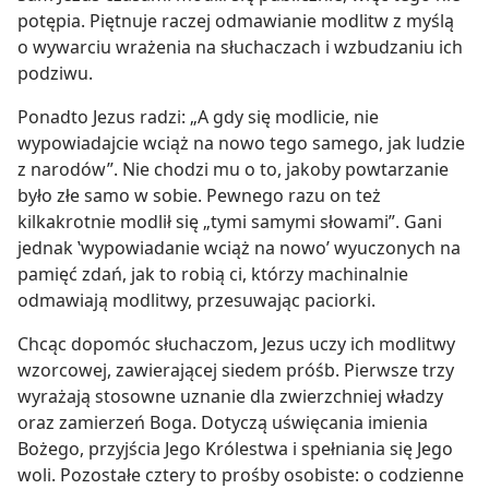
potępia. Piętnuje raczej odmawianie modlitw z myślą
o wywarciu wrażenia na słuchaczach i wzbudzaniu ich
podziwu.
Ponadto Jezus radzi: „A gdy się modlicie, nie
wypowiadajcie wciąż na nowo tego samego, jak ludzie
z narodów”. Nie chodzi mu o to, jakoby powtarzanie
było złe samo w sobie. Pewnego razu on też
kilkakrotnie modlił się „tymi samymi słowami”. Gani
jednak ‛wypowiadanie wciąż na nowo’ wyuczonych na
pamięć zdań, jak to robią ci, którzy machinalnie
odmawiają modlitwy, przesuwając paciorki.
Chcąc dopomóc słuchaczom, Jezus uczy ich modlitwy
wzorcowej, zawierającej siedem próśb. Pierwsze trzy
wyrażają stosowne uznanie dla zwierzchniej władzy
oraz zamierzeń Boga. Dotyczą uświęcania imienia
Bożego, przyjścia Jego Królestwa i spełniania się Jego
woli. Pozostałe cztery to prośby osobiste: o codzienne