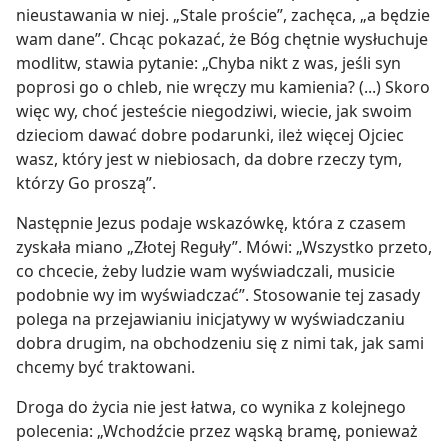
nieustawania w niej. „Stale proście”, zachęca, „a będzie
wam dane”. Chcąc pokazać, że Bóg chętnie wysłuchuje
modlitw, stawia pytanie: „Chyba nikt z was, jeśli syn
poprosi go o chleb, nie wręczy mu kamienia? (...) Skoro
więc wy, choć jesteście niegodziwi, wiecie, jak swoim
dzieciom dawać dobre podarunki, ileż więcej Ojciec
wasz, który jest w niebiosach, da dobre rzeczy tym,
którzy Go proszą”.
Następnie Jezus podaje wskazówkę, która z czasem
zyskała miano „Złotej Reguły”. Mówi: „Wszystko przeto,
co chcecie, żeby ludzie wam wyświadczali, musicie
podobnie wy im wyświadczać”. Stosowanie tej zasady
polega na przejawianiu inicjatywy w wyświadczaniu
dobra drugim, na obchodzeniu się z nimi tak, jak sami
chcemy być traktowani.
Droga do życia nie jest łatwa, co wynika z kolejnego
polecenia: „Wchodźcie przez wąską bramę, ponieważ