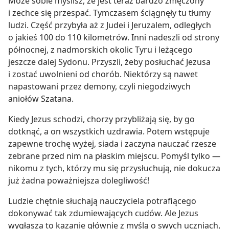
Może sobie myślisz, że jest teraz bardzo zmęczony
i zechce się przespać. Tymczasem ściągnęły tu tłumy
ludzi. Część przybyła aż z Judei i Jeruzalem, odległych
o jakieś 100 do 110 kilometrów. Inni nadeszli od strony
północnej, z nadmorskich okolic Tyru i leżącego
jeszcze dalej Sydonu. Przyszli, żeby posłuchać Jezusa
i zostać uwolnieni od chorób. Niektórzy są nawet
napastowani przez demony, czyli niegodziwych
aniołów Szatana.
Kiedy Jezus schodzi, chorzy przybliżają się, by go
dotknąć, a on wszystkich uzdrawia. Potem wstępuje
zapewne trochę wyżej, siada i zaczyna nauczać rzesze
zebrane przed nim na płaskim miejscu. Pomyśl tylko —
nikomu z tych, którzy mu się przysłuchują, nie dokucza
już żadna poważniejsza dolegliwość!
Ludzie chętnie słuchają nauczyciela potrafiącego
dokonywać tak zdumiewających cudów. Ale Jezus
wygłasza to kazanie głównie z myślą o swych uczniach,