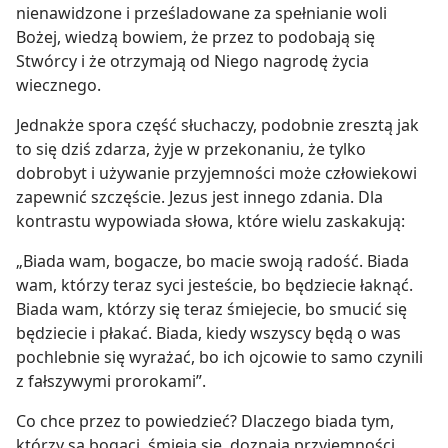
nienawidzone i prześladowane za spełnianie woli
Bożej, wiedzą bowiem, że przez to podobają się
Stwórcy i że otrzymają od Niego nagrodę życia
wiecznego.
Jednakże spora część słuchaczy, podobnie zresztą jak
to się dziś zdarza, żyje w przekonaniu, że tylko
dobrobyt i używanie przyjemności może człowiekowi
zapewnić szczęście. Jezus jest innego zdania. Dla
kontrastu wypowiada słowa, które wielu zaskakują:
„Biada wam, bogacze, bo macie swoją radość. Biada
wam, którzy teraz syci jesteście, bo będziecie łaknąć.
Biada wam, którzy się teraz śmiejecie, bo smucić się
będziecie i płakać. Biada, kiedy wszyscy będą o was
pochlebnie się wyrażać, bo ich ojcowie to samo czynili
z fałszywymi prorokami”.
Co chce przez to powiedzieć? Dlaczego biada tym,
którzy są bogaci, śmieją się, doznają przyjemności