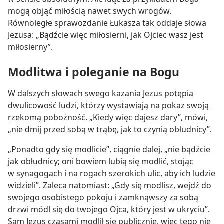
mogą objąć miłością nawet swych wrogów.
Równoległe sprawozdanie Łukasza tak oddaje słowa
Jezusa: „Bądźcie więc miłosierni, jak Ojciec wasz jest
miłosierny”.
Modlitwa i poleganie na Bogu
W dalszych słowach swego kazania Jezus potępia
dwulicowość ludzi, którzy wystawiają na pokaz swoją
rzekomą pobożność. „Kiedy więc dajesz dary”, mówi,
„nie dmij przed sobą w trąbę, jak to czynią obłudnicy”.
„Ponadto gdy się modlicie”, ciągnie dalej, „nie bądźcie
jak obłudnicy; oni bowiem lubią się modlić, stojąc
w synagogach i na rogach szerokich ulic, aby ich ludzie
widzieli”. Zaleca natomiast: „Gdy się modlisz, wejdź do
swojego osobistego pokoju i zamknąwszy za sobą
drzwi módl się do twojego Ojca, który jest w ukryciu”.
Sam Jezus czasami modlił się publicznie, więc tego nie