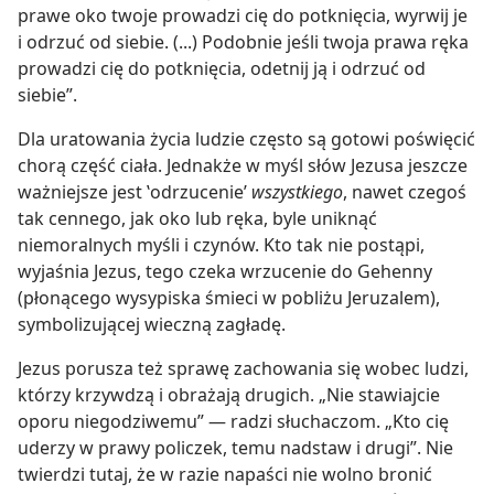
prawe oko twoje prowadzi cię do potknięcia, wyrwij je
i odrzuć od siebie. (...) Podobnie jeśli twoja prawa ręka
prowadzi cię do potknięcia, odetnij ją i odrzuć od
siebie”.
Dla uratowania życia ludzie często są gotowi poświęcić
chorą część ciała. Jednakże w myśl słów Jezusa jeszcze
ważniejsze jest ‛odrzucenie’
wszystkiego
, nawet czegoś
tak cennego, jak oko lub ręka, byle uniknąć
niemoralnych myśli i czynów. Kto tak nie postąpi,
wyjaśnia Jezus, tego czeka wrzucenie do Gehenny
(płonącego wysypiska śmieci w pobliżu Jeruzalem),
symbolizującej wieczną zagładę.
Jezus porusza też sprawę zachowania się wobec ludzi,
którzy krzywdzą i obrażają drugich. „Nie stawiajcie
oporu niegodziwemu” — radzi słuchaczom. „Kto cię
uderzy w prawy policzek, temu nadstaw i drugi”. Nie
twierdzi tutaj, że w razie napaści nie wolno bronić