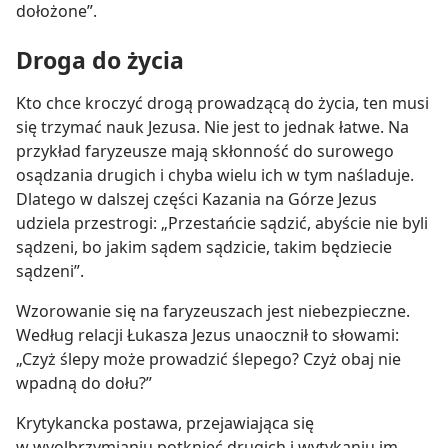
dołożone”.
Droga do życia
Kto chce kroczyć drogą prowadzącą do życia, ten musi
się trzymać nauk Jezusa. Nie jest to jednak łatwe. Na
przykład faryzeusze mają skłonność do surowego
osądzania drugich i chyba wielu ich w tym naśladuje.
Dlatego w dalszej części Kazania na Górze Jezus
udziela przestrogi: „Przestańcie sądzić, abyście nie byli
sądzeni, bo jakim sądem sądzicie, takim będziecie
sądzeni”.
Wzorowanie się na faryzeuszach jest niebezpieczne.
Według relacji Łukasza Jezus unaocznił to słowami:
„Czyż ślepy może prowadzić ślepego? Czyż obaj nie
wpadną do dołu?”
Krytykancka postawa, przejawiająca się
w wyolbrzymianiu potknięć drugich i wytykaniu im