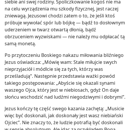
siebie ani swej rodziny. Spoliczkowanie kogoś nie ma
na celu wyrządzenia mu szkody fizycznej, jest raczej
zniewagą. Jezusowi chodzi zatem o to, że jeśli ktoś
próbuje wywołać spór lub bójkę — bądź to dosłownym
uderzeniem w twarz otwartą dłonią, bądź
obrzuceniem wyzwiskami — nie należy mu odpłacać tą
samą monetą.
Po przytoczeniu Boskiego nakazu miłowania bliźniego
Jezus oświadcza: „Mówię wam: Stale miłujcie swych
nieprzyjaciół i módlcie się za tych, którzy was
prześladują”. Następnie przedstawia ważki powód
takiego postępowania: „Abyście się okazali synami
waszego Ojca, który jest w niebiosach, gdyż On daje
słońcu wschodzić nad ludźmi niegodziwymi i dobrymi”.
Jezus kończy tę część swego kazania zachętą: „Musicie
więc być doskonali, jak doskonały jest wasz niebiański
Ojciec”. Nie znaczy to, że ludzie potrafią być doskonali
w sensie absolutnym. Ale idąc za przykładem Boga