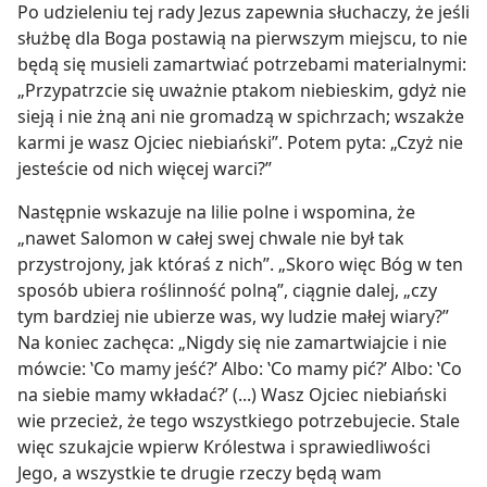
Po udzieleniu tej rady Jezus zapewnia słuchaczy, że jeśli
służbę dla Boga postawią na pierwszym miejscu, to nie
będą się musieli zamartwiać potrzebami materialnymi:
„Przypatrzcie się uważnie ptakom niebieskim, gdyż nie
sieją i nie żną ani nie gromadzą w spichrzach; wszakże
karmi je wasz Ojciec niebiański”. Potem pyta: „Czyż nie
jesteście od nich więcej warci?”
Następnie wskazuje na lilie polne i wspomina, że
„nawet Salomon w całej swej chwale nie był tak
przystrojony, jak któraś z nich”. „Skoro więc Bóg w ten
sposób ubiera roślinność polną”, ciągnie dalej, „czy
tym bardziej nie ubierze was, wy ludzie małej wiary?”
Na koniec zachęca: „Nigdy się nie zamartwiajcie i nie
mówcie: ‛Co mamy jeść?’ Albo: ‛Co mamy pić?’ Albo: ‛Co
na siebie mamy wkładać?’ (...) Wasz Ojciec niebiański
wie przecież, że tego wszystkiego potrzebujecie. Stale
więc szukajcie wpierw Królestwa i sprawiedliwości
Jego, a wszystkie te drugie rzeczy będą wam