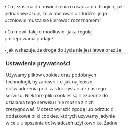
▪ Co Jezus ma do powiedzenia o osądzaniu drugich, jak
jednak wykazuje, że w obcowaniu z ludźmi jego
uczniowie muszą się kierować rozeznaniem?
▪ Co mówi dalej o modlitwie i jaką regułę
postępowania podaje?
▪ Jak wskazuje, że droga do życia nie jest łatwa oraz że
można zostać wprowadzonym w błąd?
Ustawienia prywatności
▪ Jak Jezus kończy swoje kazanie i jakie wrażenie robi
Używamy plików cookies oraz podobnych
ono na słuchających?
technologii, by zapewnić ci jak najlepsze
doświadczenia podczas korzystania z naszego
serwisu. Niektóre pliki cookies są niezbędne do
działania tego serwisu i nie można z nich
zrezygnować. Możesz wyrazić zgodę lub odrzucić
polski
Udostępnij
Ustawienia
dodatkowe pliki cookies, których używamy jedynie
Copyright
© 2026 Watch Tower Bible and Tract Society of Pennsylvania
w celu ulepszenia doświadczeń użytkownika. Żadne
Warunki użytkowania
Polityka prywatności
Ustawienia prywatności
Zaloguj