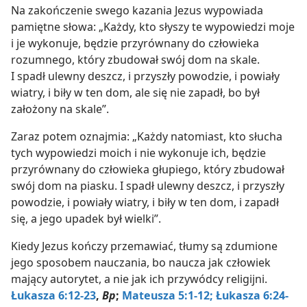
Na zakończenie swego kazania Jezus wypowiada
pamiętne słowa: „Każdy, kto słyszy te wypowiedzi moje
i je wykonuje, będzie przyrównany do człowieka
rozumnego, który zbudował swój dom na skale.
I spadł ulewny deszcz, i przyszły powodzie, i powiały
wiatry, i biły w ten dom, ale się nie zapadł, bo był
założony na skale”.
Zaraz potem oznajmia: „Każdy natomiast, kto słucha
tych wypowiedzi moich i nie wykonuje ich, będzie
przyrównany do człowieka głupiego, który zbudował
swój dom na piasku. I spadł ulewny deszcz, i przyszły
powodzie, i powiały wiatry, i biły w ten dom, i zapadł
się, a jego upadek był wielki”.
Kiedy Jezus kończy przemawiać, tłumy są zdumione
jego sposobem nauczania, bo naucza jak człowiek
mający autorytet, a nie jak ich przywódcy religijni.
Łukasza 6:12-23
,
Bp
;
Mateusza 5:1-12;
Łukasza 6:24-