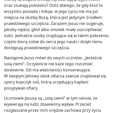
oraz szukają poklasku? Otóż dlatego, że gdy ktoś to
wszystko posiada i miłuje, w jego życiu nie ma już
miejsca na służbę Bożą, która jest jedynym źródłem
prawdziwego szczęścia. Zarazem Jezus nie sugeruje,
jakoby nędza, głód albo smutek miały uszczęśliwiać
ludzi. Jednakże osoby znajdujące się w takim położeniu
często biorą sobie do serca jego nauki i dzięki temu
dostępują prawdziwego szczęścia.
Następnie Jezus mówi do swych uczniów: „Jesteście
solą ziemi”. Oczywiście nie każe tego rozumieć
dosłownie. Sól ma właściwości konserwujące.
W świątyni Jehowy obok ołtarza zawsze znajdował się
spory kopczyk soli, którą urzędujący kapłani
posypywali ofiary.
Uczniowie Jezusa są „solą ziemi” w tym sensie, że
wywierają na ludzi zbawienny wpływ. Przecież
rozgłaszane przez nich orędzie zachowa przy życiu