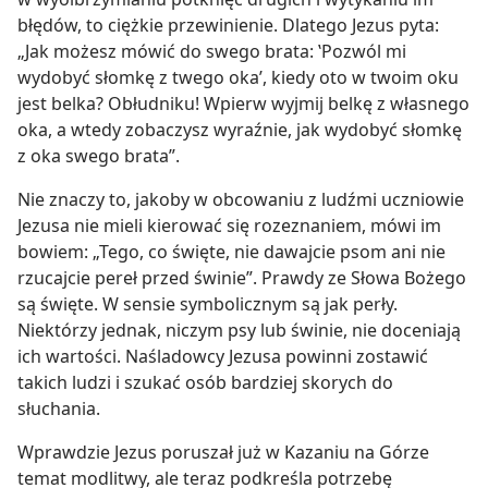
błędów, to ciężkie przewinienie. Dlatego Jezus pyta:
„Jak możesz mówić do swego brata: ‛Pozwól mi
wydobyć słomkę z twego oka’, kiedy oto w twoim oku
jest belka? Obłudniku! Wpierw wyjmij belkę z własnego
oka, a wtedy zobaczysz wyraźnie, jak wydobyć słomkę
z oka swego brata”.
Nie znaczy to, jakoby w obcowaniu z ludźmi uczniowie
Jezusa nie mieli kierować się rozeznaniem, mówi im
bowiem: „Tego, co święte, nie dawajcie psom ani nie
rzucajcie pereł przed świnie”. Prawdy ze Słowa Bożego
są święte. W sensie symbolicznym są jak perły.
Niektórzy jednak, niczym psy lub świnie, nie doceniają
ich wartości. Naśladowcy Jezusa powinni zostawić
takich ludzi i szukać osób bardziej skorych do
słuchania.
Wprawdzie Jezus poruszał już w Kazaniu na Górze
temat modlitwy, ale teraz podkreśla potrzebę