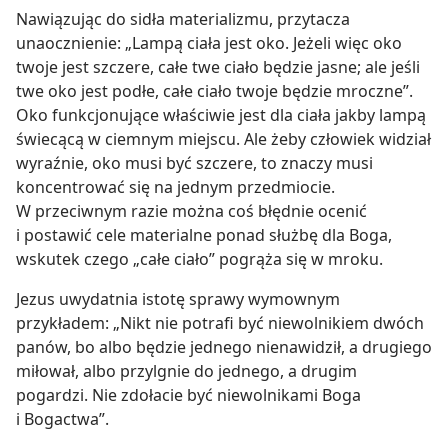
Nawiązując do sidła materializmu, przytacza
unaocznienie: „Lampą ciała jest oko. Jeżeli więc oko
twoje jest szczere, całe twe ciało będzie jasne; ale jeśli
twe oko jest podłe, całe ciało twoje będzie mroczne”.
Oko funkcjonujące właściwie jest dla ciała jakby lampą
świecącą w ciemnym miejscu. Ale żeby człowiek widział
wyraźnie, oko musi być szczere, to znaczy musi
koncentrować się na jednym przedmiocie.
W przeciwnym razie można coś błędnie ocenić
i postawić cele materialne ponad służbę dla Boga,
wskutek czego „całe ciało” pogrąża się w mroku.
Jezus uwydatnia istotę sprawy wymownym
przykładem: „Nikt nie potrafi być niewolnikiem dwóch
panów, bo albo będzie jednego nienawidził, a drugiego
miłował, albo przylgnie do jednego, a drugim
pogardzi. Nie zdołacie być niewolnikami Boga
i Bogactwa”.