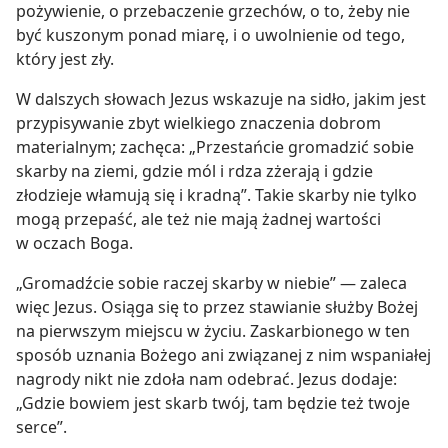
pożywienie, o przebaczenie grzechów, o to, żeby nie
być kuszonym ponad miarę, i o uwolnienie od tego,
który jest zły.
W dalszych słowach Jezus wskazuje na sidło, jakim jest
przypisywanie zbyt wielkiego znaczenia dobrom
materialnym; zachęca: „Przestańcie gromadzić sobie
skarby na ziemi, gdzie mól i rdza zżerają i gdzie
złodzieje włamują się i kradną”. Takie skarby nie tylko
mogą przepaść, ale też nie mają żadnej wartości
w oczach Boga.
„Gromadźcie sobie raczej skarby w niebie” — zaleca
więc Jezus. Osiąga się to przez stawianie służby Bożej
na pierwszym miejscu w życiu. Zaskarbionego w ten
sposób uznania Bożego ani związanej z nim wspaniałej
nagrody nikt nie zdoła nam odebrać. Jezus dodaje:
„Gdzie bowiem jest skarb twój, tam będzie też twoje
serce”.