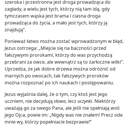
szeroka i przestronna jest droga prowadząca do
zagłady, a wielu jest tych, którzy nią tam idą, gdy
tymczasem wąska jest brama i ciasna droga
prowadząca do życia, a mało jest tych, którzy ją
znajdują”.
Ponieważ łatwo można zostać wprowadzonym w błąd,
Jezus ostrzega: „Miejcie się na baczności przed
fałszywymi prorokami, którzy do was przychodzą
przebrani za owce, ale wewnątrz są to żarłoczne wilki”.
Uprzedza, że jak dobre drzewa można odróżnić od
marnych po owocach, tak fałszywych proroków
można rozpoznać po ich naukach i postępowaniu.
Jezus wyjaśnia dalej, że o tym, czy ktoś jest jego
uczniem, nie decydują
słowa
, lecz
uczynki
. Niektórzy
uważają go za swego Pana, ale jeśli nie spełniają woli
jego Ojca, powie im: „Nigdy was nie znałem! Precz ode
mnie wy, którzy popełniacie bezprawie!”