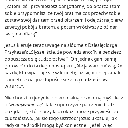
„Zatem jeśli przyniesiesz dar [ofiarny] do ołtarza i tam
sobie przypomnisz, że twój brat ma coś przeciw tobie,
zostaw swój dar tam przed ołtarzem i odejdź; najpierw
zawrzyj pokój z bratem, a potem wróciwszy złóż dar
swój na ofiarę”.
Jezus kieruje teraz uwagę na siódme z Dziesięciorga
Przykazań: „Słyszeliście, że powiedziano: ‛Nie będziesz
dopuszczać się cudzołóstwa’”. On jednak gani samą
gotowość do takiego postępku: „Ale ja wam mówię, że
każdy, kto wpatruje się w kobietę, aż się do niej zapali
namiętnością, już dopuścił się z nią cudzołóstwa
w sercu”.
Nie chodzi tu jedynie o niemoralną przelotną myśl, lecz
o
‛wpatrywanie się’
. Takie uporczywe patrzenie budzi
pożądanie, które przy lada okazji może przywieść do
cudzołóstwa. Jak się tego ustrzec? Jezus ukazuje, jak
radykalne środki mogą być konieczne: „Jeżeli więc