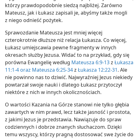
którzy prawdopodobnie siedzą najbliżej. Zarówno
Mateusz, jak i Łukasz zapisali je, abyśmy także mogli
z niego odnieść pożytek.
Sprawozdanie Mateusza jest mniej więcej
czterokrotnie dłuższe niż relacja Łukasza. Co więcej,
Łukasz umiejscawia pewne fragmenty w innych
okresach służby Jezusa. Widać to na przykład, gdy się
porówna Ewangelię według
Mateusza 6:9-13
z
Łukasza
11:1-4 oraz
Mateusza 6:25-34
z
Łukasza 12:22-31
. Ale
nie powinno nas to dziwić. Najwyraźniej Jezus niekiedy
powtarzał swoje nauki i dlatego Łukasz przytoczył
niektóre z nich w innych okolicznościach.
O wartości Kazania na Górze stanowi nie tylko głębia
zawartych w nim prawd, lecz także jasność i prostota,
z jakimi Jezus je przedstawia. Nawiązuje do spraw
codziennych i dobrze znanych słuchaczom. Dzięki
temu wszyscy, którzy pragną dostosować swe życie do