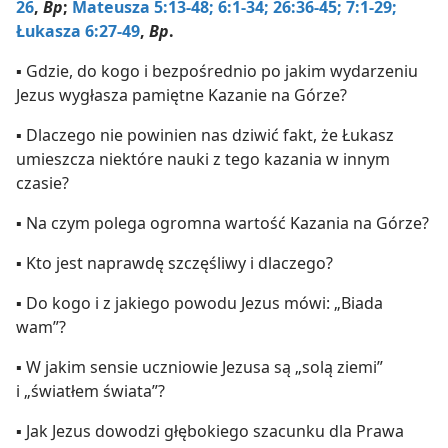
26
,
Bp
;
Mateusza 5:13-48;
6:1-34;
26:36-45;
7:1-29;
Łukasza 6:27-49
,
Bp
.
▪ Gdzie, do kogo i bezpośrednio po jakim wydarzeniu
Jezus wygłasza pamiętne Kazanie na Górze?
▪ Dlaczego nie powinien nas dziwić fakt, że Łukasz
umieszcza niektóre nauki z tego kazania w innym
czasie?
▪ Na czym polega ogromna wartość Kazania na Górze?
▪ Kto jest naprawdę szczęśliwy i dlaczego?
▪ Do kogo i z jakiego powodu Jezus mówi: „Biada
wam”?
▪ W jakim sensie uczniowie Jezusa są „solą ziemi”
i „światłem świata”?
▪ Jak Jezus dowodzi głębokiego szacunku dla Prawa