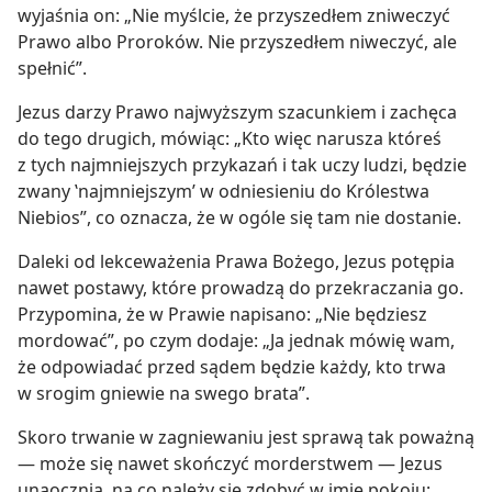
wyjaśnia on: „Nie myślcie, że przyszedłem zniweczyć
Prawo albo Proroków. Nie przyszedłem niweczyć, ale
spełnić”.
Jezus darzy Prawo najwyższym szacunkiem i zachęca
do tego drugich, mówiąc: „Kto więc narusza któreś
z tych najmniejszych przykazań i tak uczy ludzi, będzie
zwany ‛najmniejszym’ w odniesieniu do Królestwa
Niebios”, co oznacza, że w ogóle się tam nie dostanie.
Daleki od lekceważenia Prawa Bożego, Jezus potępia
nawet postawy, które prowadzą do przekraczania go.
Przypomina, że w Prawie napisano: „Nie będziesz
mordować”, po czym dodaje: „Ja jednak mówię wam,
że odpowiadać przed sądem będzie każdy, kto trwa
w srogim gniewie na swego brata”.
Skoro trwanie w zagniewaniu jest sprawą tak poważną
— może się nawet skończyć morderstwem — Jezus
unaocznia, na co należy się zdobyć w imię pokoju: