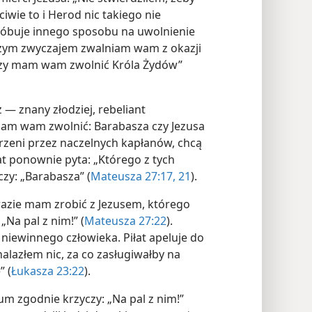
iwie to i Herod nic takiego nie
próbuje innego sposobu na uwolnienie
aszym zwyczajem zwalniam wam z okazji
 czy mam wam zwolnić Króla Żydów”
 — znany złodziej, rebeliant
 mam wam zwolnić: Barabasza czy Jezusa
zeni przez naczelnych kapłanów, chcą
łat ponownie pyta: „Którego z tych
y: „Barabasza” (
Mateusza 27:17,
21
).
 razie mam zrobić z Jezusem, którego
„Na pal z nim!” (
Mateusza 27:22
).
 niewinnego człowieka. Piłat apeluje do
nalazłem nic, za co zasługiwałby na
” (
Łukasza 23:22
).
łum zgodnie krzyczy: „Na pal z nim!”