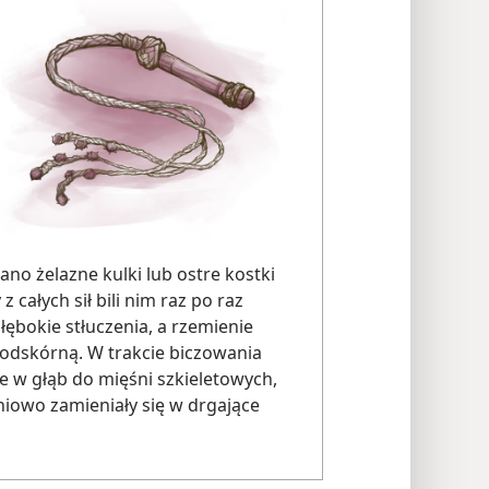
o żelazne kulki lub ostre kostki
z całych sił bili nim raz po raz
łębokie stłuczenia, a rzemienie
 podskórną. W trakcie biczowania
e w głąb do mięśni szkieletowych,
iowo zamieniały się w drgające