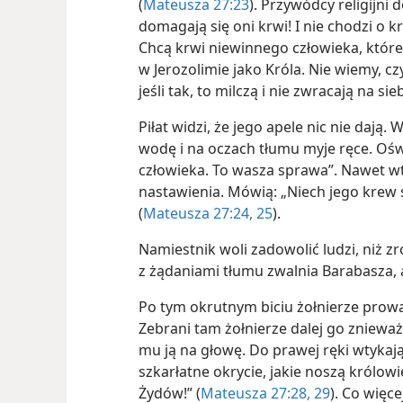
(
Mateusza 27:23
). Przywódcy religijni 
domagają się oni krwi! I nie chodzi o 
Chcą krwi niewinnego człowieka, które
w Jerozolimie jako Króla. Nie wiemy, c
jeśli tak, to milczą i nie zwracają na sie
Piłat widzi, że jego apele nic nie dają
wodę i na oczach tłumu myje ręce. Ośw
człowieka. To wasza sprawa”. Nawet wt
nastawienia. Mówią: „Niech jego krew s
(
Mateusza 27:24, 25
).
Namiestnik woli zadowolić ludzi, niż zr
z żądaniami tłumu
zwalnia Barabasza, 
Po tym okrutnym biciu żołnierze prowa
Zebrani tam żołnierze dalej go znieważa
mu ją na głowę. Do prawej ręki wtykają
szkarłatne okrycie, jakie noszą królowi
Żydów!” (
Mateusza 27:28, 29
). Co więce