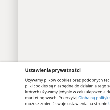
Ustawienia prywatności
Używamy plików cookies oraz podobnych techn
Copyright
© 2026 Watch Tower Bible and Tract
pliki cookies są niezbędne do działania tego
których używamy jedynie w celu ulepszenia d
marketingowych. Przeczytaj
Globalną polityk
możesz zmienić swoje ustawienia na stronie