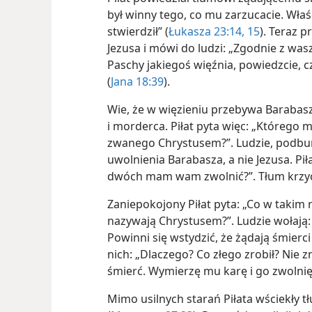
był winny tego, co mu zarzucacie. Właśc
stwierdził” (
Łukasza 23:14, 15
). Teraz 
Jezusa i mówi do ludzi: „Zgodnie z w
Paschy jakiegoś więźnia, powiedzcie,
(
Jana 18:39
).
Wie, że w więzieniu przebywa Barabasz
i morderca. Piłat pyta więc: „Którego
zwanego Chrystusem?”. Ludzie, podbur
uwolnienia Barabasza, a nie Jezusa. Pi
dwóch mam wam zwolnić?”. Tłum krzycz
Zaniepokojony Piłat pyta: „Co w takim
nazywają Chrystusem?”. Ludzie wołają: 
Powinni się wstydzić, że żądają śmierci
nich: „Dlaczego? Co złego zrobił? Nie z
śmierć. Wymierzę mu karę i go zwolnię
Mimo usilnych starań Piłata wściekły t