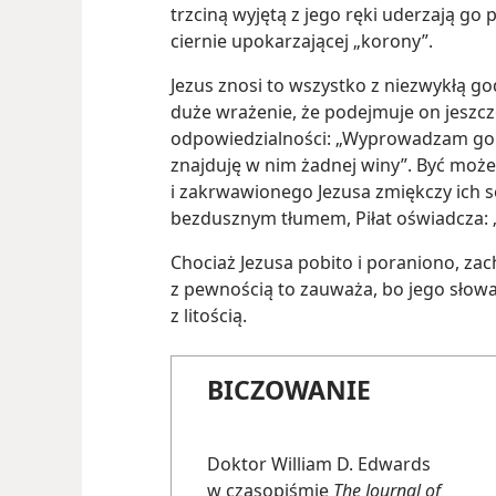
trzciną wyjętą z jego ręki uderzają go p
ciernie upokarzającej „korony”.
Jezus znosi to wszystko z niezwykłą god
duże wrażenie, że podejmuje on jeszcz
odpowiedzialności: „Wyprowadzam go do
znajduję w nim żadnej winy”. Być może
i zakrwawionego Jezusa zmiękczy ich se
bezdusznym tłumem, Piłat oświadcza: „
Chociaż Jezusa pobito i poraniono, zac
z pewnością to zauważa, bo jego sło
z litością.
BICZOWANIE
Doktor William D. Edwards
w czasopiśmie
The Journal of