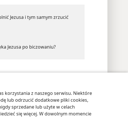
olnić Jezusa i tym samym zrzucić
yka Jezusa po biczowaniu?
s korzystania z naszego serwisu. Niektóre
awienia prywatności
Zaloguj
JW.ORG
odę lub odrzucić dodatkowe pliki cookies,
igdy sprzedane lub użyte w celach
wiedzieć się więcej. W dowolnym momencie