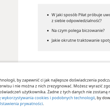
W jaki sposób Piłat próbuje uw
z siebie odpowiedzialność?
Na czym polega biczowanie?
Jakie okrutne traktowanie spot
ologii, by zapewnić ci jak najlepsze doświadczenia podcza
 Society of Pennsylvania
Warunki użytkowania
Polityka prywatności
Ust
 serwisu i nie można z nich zrezygnować. Możesz wyrazić zg
oświadczeń użytkownika. Żadne z tych danych nie zostaną n
ę wykorzystywania cookies i podobnych technologii
, by do
Ustawienia prywatności
.