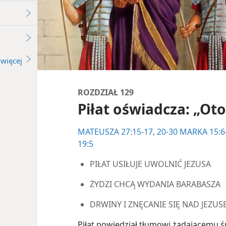
więcej
ROZDZIAŁ 129
Piłat oświadcza: „Oto
MATEUSZA 27:15-17,
20-30
MARKA 15:6
19:5
PIŁAT USIŁUJE UWOLNIĆ JEZUSA
ŻYDZI CHCĄ WYDANIA BARABASZA
DRWINY I ZNĘCANIE SIĘ NAD JEZU
Piłat powiedział tłumowi żądającemu śm