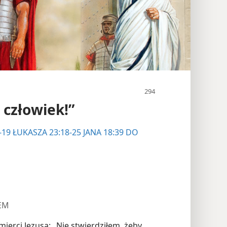
 człowiek!”
-19
ŁUKASZA 23:18-25
JANA 18:39 DO
SEM
ierci Jezusa: „Nie stwierdziłem, żeby