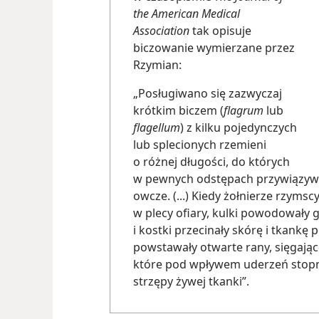
the American Medical
Association
tak opisuje
biczowanie wymierzane przez
Rzymian:
„Posługiwano się zazwyczaj
krótkim biczem (
flagrum
lub
flagellum
) z kilku pojedynczych
lub splecionych rzemieni
o różnej długości, do których
w pewnych odstępach przywiązywan
owcze. (...) Kiedy żołnierze rzymscy 
w plecy ofiary, kulki powodowały g
i kostki przecinały skórę i tkankę
powstawały otwarte rany, sięgając
które pod wpływem uderzeń stopn
strzępy żywej tkanki”.