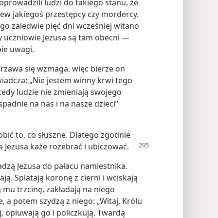
doprowadzili ludzi do takiego stanu, że
krew jakiegoś przestępcy czy mordercy.
go zaledwie pięć dni wcześniej witano
zy uczniowie Jezusa są tam obecni —
bie uwagi.
. Wrzawa się wzmaga, więc bierze on
iadcza: „Nie jestem winny krwi tego
edy ludzie nie zmieniają swojego
padnie na nas i na nasze dzieci”
obić to, co słuszne. Dlatego zgodnie
a Jezusa każe rozebrać i ubiczować.
dzą Jezusa do pałacu namiestnika.
ją. Splatają koronę z cierni i wciskają
 mu trzcinę, zakładają na niego
e, a potem szydzą z niego: „Witaj, Królu
j, opluwają go i policzkują. Twardą