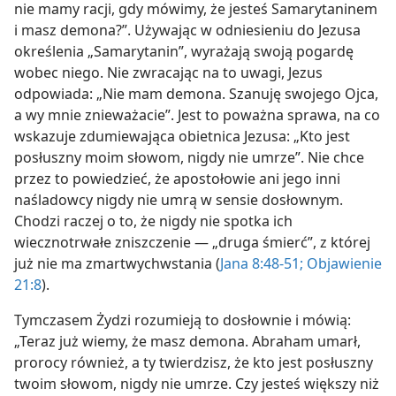
nie mamy racji, gdy mówimy, że jesteś Samarytaninem
i masz demona?”. Używając w odniesieniu do Jezusa
określenia „Samarytanin”, wyrażają swoją pogardę
wobec niego. Nie zwracając na to uwagi, Jezus
odpowiada: „Nie mam demona. Szanuję swojego Ojca,
a wy mnie znieważacie”. Jest to poważna sprawa, na co
wskazuje zdumiewająca obietnica Jezusa: „Kto jest
posłuszny moim słowom, nigdy nie umrze”. Nie chce
przez to powiedzieć, że apostołowie ani jego inni
naśladowcy nigdy nie umrą w sensie dosłownym.
Chodzi raczej o to, że nigdy nie spotka ich
wiecznotrwałe zniszczenie — „druga śmierć”, z której
już nie ma zmartwychwstania (
Jana 8:48-51;
Objawienie
21:8
).
Tymczasem Żydzi rozumieją to dosłownie i mówią:
„Teraz już wiemy, że masz demona. Abraham umarł,
prorocy również, a ty twierdzisz, że kto jest posłuszny
twoim słowom, nigdy nie umrze. Czy jesteś większy niż