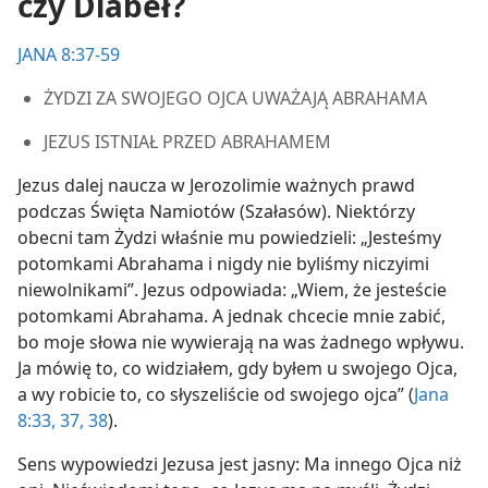
czy Diabeł?
JANA 8:37-59
ŻYDZI ZA SWOJEGO OJCA UWAŻAJĄ ABRAHAMA
JEZUS ISTNIAŁ PRZED ABRAHAMEM
Jezus dalej naucza w Jerozolimie ważnych prawd
podczas Święta Namiotów (Szałasów). Niektórzy
obecni tam Żydzi właśnie mu powiedzieli: „Jesteśmy
potomkami Abrahama i nigdy nie byliśmy niczyimi
niewolnikami”. Jezus odpowiada: „Wiem, że jesteście
potomkami Abrahama. A jednak chcecie mnie zabić,
bo moje słowa nie wywierają na was żadnego wpływu.
Ja mówię to, co widziałem, gdy byłem u swojego Ojca,
a wy robicie to, co słyszeliście od swojego ojca” (
Jana
8:33,
37, 38
).
Sens wypowiedzi Jezusa jest jasny: Ma innego Ojca niż