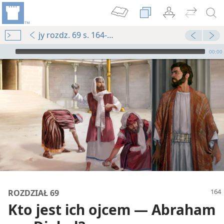
jy rozdz. 69 s. 164-s. 165, ak. 2
Audio Player
00:00
ROZDZIAŁ 69
Kto jest ich ojcem — Abraham
e do studium) — 2016