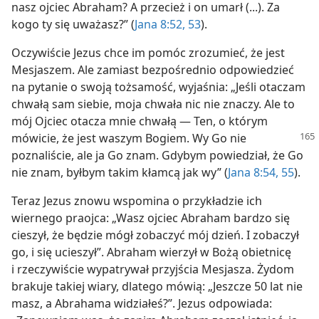
nasz ojciec Abraham? A przecież i on umarł (...). Za
kogo ty się uważasz?” (
Jana 8:52, 53
).
Oczywiście Jezus chce im pomóc zrozumieć, że jest
Mesjaszem. Ale zamiast bezpośrednio odpowiedzieć
na pytanie o swoją tożsamość, wyjaśnia: „Jeśli otaczam
chwałą sam siebie, moja chwała nic nie znaczy. Ale to
mój Ojciec otacza mnie chwałą — Ten, o którym
mówicie, że jest waszym
Bogiem. Wy Go nie
poznaliście, ale ja Go znam. Gdybym powiedział, że Go
nie znam, byłbym takim kłamcą jak wy” (
Jana 8:54, 55
).
Teraz Jezus znowu wspomina o przykładzie ich
wiernego praojca: „Wasz ojciec Abraham bardzo się
cieszył, że będzie mógł zobaczyć mój dzień. I zobaczył
go, i się ucieszył”. Abraham wierzył w Bożą obietnicę
i rzeczywiście wypatrywał przyjścia Mesjasza. Żydom
brakuje takiej wiary, dlatego mówią: „Jeszcze 50 lat nie
masz, a Abrahama widziałeś?”. Jezus odpowiada: