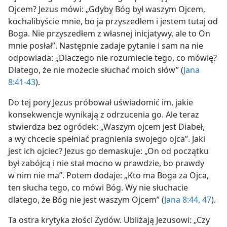
Ojcem? Jezus mówi: „Gdyby Bóg był waszym Ojcem,
kochalibyście mnie, bo ja przyszedłem i jestem tutaj od
Boga. Nie przyszedłem z własnej inicjatywy, ale to On
mnie posłał”. Następnie zadaje pytanie i sam na nie
odpowiada: „Dlaczego nie rozumiecie tego, co mówię?
Dlatego, że nie możecie słuchać moich słów” (
Jana
8:41-43
).
Do tej pory Jezus próbował uświadomić im, jakie
konsekwencje wynikają z odrzucenia go. Ale teraz
stwierdza bez ogródek: „Waszym ojcem jest Diabeł,
a wy chcecie spełniać pragnienia swojego ojca”. Jaki
jest ich ojciec? Jezus go demaskuje: „On od początku
był zabójcą i nie stał mocno w prawdzie, bo prawdy
w nim nie ma”. Potem dodaje: „Kto ma Boga za Ojca,
ten słucha tego, co mówi Bóg. Wy nie słuchacie
dlatego, że Bóg nie jest waszym Ojcem” (
Jana 8:44,
47
).
Ta ostra krytyka złości Żydów. Ubliżają Jezusowi: „Czy