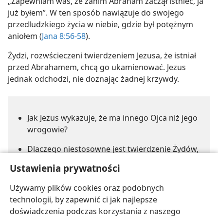
„Zapewniam was, że zanim Abraham zaczął istnieć, ja
już byłem”. W ten sposób nawiązuje do swojego
przedludzkiego życia w niebie, gdzie był potężnym
aniołem (
Jana 8:56-58
).
Żydzi, rozwścieczeni twierdzeniem Jezusa, że istniał
przed Abrahamem, chcą go ukamienować. Jezus
jednak odchodzi, nie doznając żadnej krzywdy.
Jak Jezus wykazuje, że ma innego Ojca niż jego
wrogowie?
Dlaczego niestosowne jest twierdzenie Żydów,
że ich ojcem jest Abraham?
Ustawienia prywatności
W jakim sensie naśladowcy Jezusa ‛nigdy nie
Używamy plików cookies oraz podobnych
umrą’?
technologii, by zapewnić ci jak najlepsze
doświadczenia podczas korzystania z naszego