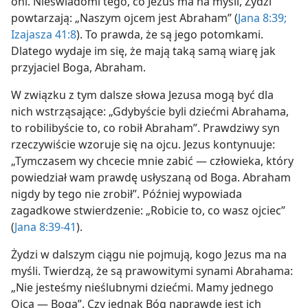
oni. Nieświadomi tego, co Jezus ma na myśli, Żydzi
powtarzają: „Naszym ojcem jest Abraham” (
Jana 8:39;
Izajasza 41:8
). To prawda, że są jego potomkami.
Dlatego wydaje im się, że mają taką samą wiarę jak
przyjaciel Boga, Abraham.
W związku z tym dalsze słowa Jezusa mogą być dla
nich wstrząsające: „Gdybyście byli dziećmi Abrahama,
to robilibyście to, co robił Abraham”. Prawdziwy syn
rzeczywiście wzoruje się na ojcu. Jezus kontynuuje:
„Tymczasem wy chcecie mnie zabić — człowieka, który
powiedział wam prawdę usłyszaną od Boga. Abraham
nigdy by tego nie zrobił”. Później wypowiada
zagadkowe stwierdzenie: „Robicie to, co wasz ojciec”
(
Jana 8:39-41
).
Żydzi w dalszym ciągu nie pojmują, kogo Jezus ma na
myśli. Twierdzą, że są prawowitymi synami Abrahama:
„Nie jesteśmy nieślubnymi dziećmi. Mamy jednego
Ojca — Boga”. Czy jednak Bóg naprawdę jest ich