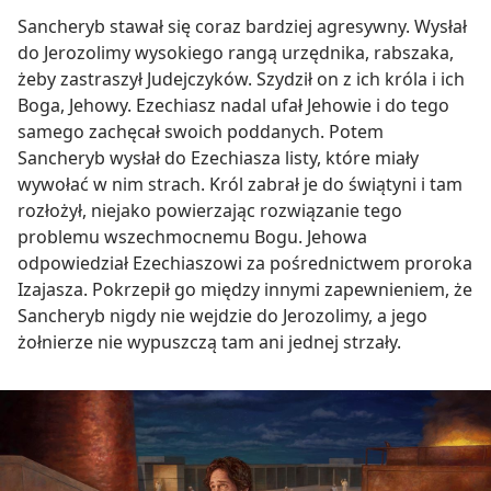
Sancheryb stawał się coraz bardziej agresywny. Wysłał
do Jerozolimy wysokiego rangą urzędnika, rabszaka,
żeby zastraszył Judejczyków. Szydził on z ich króla i ich
Boga, Jehowy. Ezechiasz nadal ufał Jehowie i do tego
samego zachęcał swoich poddanych. Potem
Sancheryb wysłał do Ezechiasza listy, które miały
wywołać w nim strach. Król zabrał je do świątyni i tam
rozłożył, niejako powierzając rozwiązanie tego
problemu wszechmocnemu Bogu. Jehowa
odpowiedział Ezechiaszowi za pośrednictwem proroka
Izajasza. Pokrzepił go między innymi zapewnieniem, że
Sancheryb nigdy nie wejdzie do Jerozolimy, a jego
żołnierze nie wypuszczą tam ani jednej strzały.