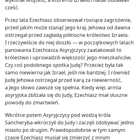
cześć.
Przez lata Ezechiasz obserwował rosnące zagrożenie,
przed jakim może stanąć jego kraj. Jehowa od dawna
ostrzegał przed zagładą północne królestwo Izraela.
I rzeczywiście do niej doszło — w początkowych latach
panowania Ezechiasza Asyryjczycy zaatakowali to
królestwo i uprowadzili większość jego mieszkańców.
Czy coś podobnego spotka Judę? Przecież była tak
samo niewierna jak Izrael, jeśli nie bardziej. I również
Judę Jehowa ostrzegał przed karą za niewierność,
a Jego słowo zawsze się spełnia. Kiedy więc armia
asyryjska zbliżała się do Judy, Ezechiasz miał słuszne
powody do zmartwień.
Wkrótce potem Asyryjczycy pod wodzą króla
Sancheryba wkroczyli do Judy i zaczęli zdobywać jedno
miasto po drugim. Prawdopodobnie w tym samym
czasie Ezechiasz musiał się zmierzyć z innym