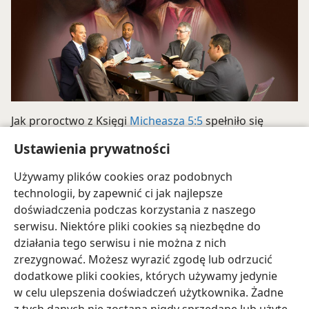
Jak proroctwo z Księgi
Micheasza 5:5
spełniło się
w czasach Ezechiasza i jak spełnia się obecnie?
Ustawienia prywatności
„Co oznacza dla nas proroctwo o siedmiu
pasterzach i ośmiu książętach”
(
w13
15.11 ss. 18-20,
Używamy plików cookies oraz podobnych
ak. 9-18)
technologii, by zapewnić ci jak najlepsze
doświadczenia podczas korzystania z naszego
serwisu. Niektóre pliki cookies są niezbędne do
działania tego serwisu i nie można z nich
zrezygnować. Możesz wyrazić zgodę lub odrzucić
dodatkowe pliki cookies, których używamy jedynie
polski
Udostępnij
Ustawienia
w celu ulepszenia doświadczeń użytkownika. Żadne
Copyright
© 2026 Watch Tower Bible and Tract Society of Pennsylvania