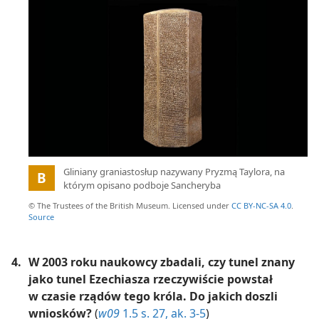
Ilustracja
:
Gliniany graniastosłup nazywany Pryzmą Taylora, na
B
którym opisano podboje Sancheryba
© The Trustees of the British Museum. Licensed under
CC BY-NC-SA 4.0
.
Source
4.
W 2003 roku naukowcy zbadali, czy tunel znany
jako tunel Ezechiasza rzeczywiście powstał
w czasie rządów tego króla. Do jakich doszli
wniosków?
(
w09
1.5 s. 27, ak. 3-5
)