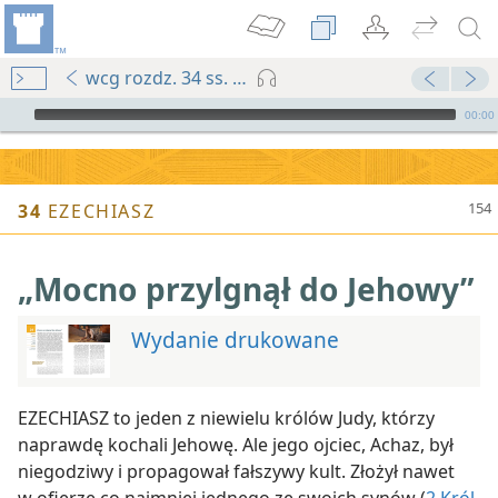
wcg rozdz. 34 ss. 154-157
Audio Player
00:00
34
EZECHIASZ
„Mocno przylgnął do Jehowy”
Wydanie drukowane
EZECHIASZ to jeden z niewielu królów Judy, którzy
naprawdę kochali Jehowę. Ale jego ojciec, Achaz, był
niegodziwy i propagował fałszywy kult. Złożył nawet
w ofierze co najmniej jednego ze swoich synów (
2 Król.