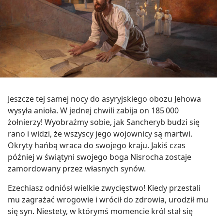
Jeszcze tej samej nocy do asyryjskiego obozu Jehowa
wysyła anioła. W jednej chwili zabija on 185 000
żołnierzy! Wyobraźmy sobie, jak Sancheryb budzi się
rano i widzi, że wszyscy jego wojownicy są martwi.
Okryty hańbą wraca do swojego kraju. Jakiś czas
później w świątyni swojego boga Nisrocha zostaje
zamordowany przez własnych synów.
Ezechiasz odniósł wielkie zwycięstwo! Kiedy przestali
mu zagrażać wrogowie i wrócił do zdrowia, urodził mu
się syn. Niestety, w którymś momencie król stał się