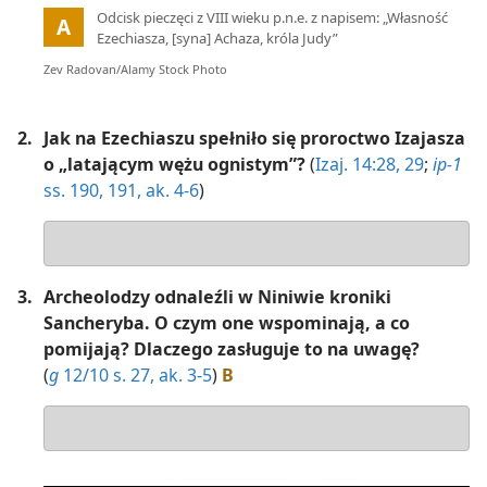
Ilustracja
:
Odcisk pieczęci z VIII wieku p.n.e. z napisem: „Własność
A
Ezechiasza, [syna] Achaza, króla Judy”
Zev Radovan/​Alamy Stock Photo
2.
Jak na Ezechiaszu spełniło się proroctwo Izajasza
o „latającym wężu ognistym”?
(
Izaj. 14:28, 29
;
ip-1
ss. 190, 191, ak. 4-6
)
Odpowiedź
3.
Archeolodzy odnaleźli w Niniwie kroniki
Sancheryba. O czym one wspominają, a co
pomijają? Dlaczego zasługuje to na uwagę?
(
g
12/10 s. 27, ak. 3-5
)
B
Odpowiedź