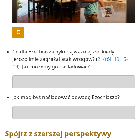
Ilustracja
C
Co dla Ezechiasza było najważniejsze, kiedy
Jerozolimie zagrażał atak wrogów? (
2 Król. 19:15-
19
). Jak możemy go naśladować?
Odpowiedź
Jak mógłbyś naśladować odwagę Ezechiasza?
Odpowiedź
Spójrz z szerszej perspektywy