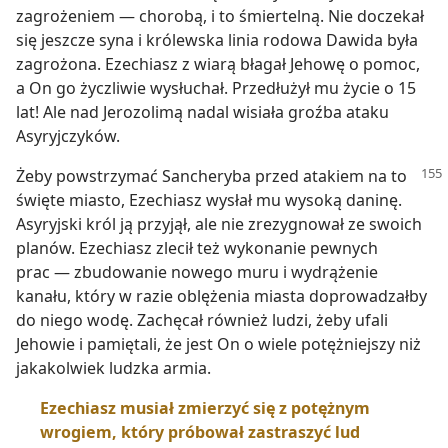
zagrożeniem — chorobą, i to śmiertelną. Nie doczekał
się jeszcze syna i królewska linia rodowa Dawida była
zagrożona. Ezechiasz z wiarą błagał Jehowę o pomoc,
a On go życzliwie wysłuchał. Przedłużył mu życie o 15
lat! Ale nad Jerozolimą nadal wisiała groźba ataku
Asyryjczyków.
Żeby powstrzymać Sancheryba przed atakiem na to
święte miasto, Ezechiasz wysłał mu wysoką daninę.
Asyryjski król ją przyjął, ale nie zrezygnował ze swoich
planów. Ezechiasz zlecił też wykonanie pewnych
prac — zbudowanie nowego muru i wydrążenie
kanału, który w razie oblężenia miasta doprowadzałby
do niego wodę. Zachęcał również ludzi, żeby ufali
Jehowie i pamiętali, że jest On o wiele potężniejszy niż
jakakolwiek ludzka armia.
Ezechiasz musiał zmierzyć się z potężnym
wrogiem, który próbował zastraszyć lud