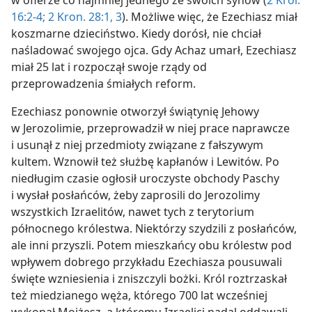
16:2-4;
2 Kron. 28:1,
3
). Możliwe więc, że Ezechiasz miał
koszmarne dzieciństwo. Kiedy dorósł, nie chciał
naśladować swojego ojca. Gdy Achaz umarł, Ezechiasz
miał 25 lat i rozpoczął swoje rządy od
przeprowadzenia śmiałych reform.
Ezechiasz ponownie otworzył świątynię Jehowy
w Jerozolimie, przeprowadził w niej prace naprawcze
i usunął z niej przedmioty związane z fałszywym
kultem. Wznowił też służbę kapłanów i Lewitów. Po
niedługim czasie ogłosił uroczyste obchody Paschy
i wysłał posłańców, żeby zaprosili do Jerozolimy
wszystkich Izraelitów, nawet tych z terytorium
północnego królestwa. Niektórzy szydzili z posłańców,
ale inni przyszli. Potem mieszkańcy obu królestw pod
wpływem dobrego przykładu Ezechiasza pousuwali
święte wzniesienia i zniszczyli bożki. Król roztrzaskał
też miedzianego węża, którego 700 lat wcześniej
wykonał Mojżesz, a któremu Izraelici nadal oddawali