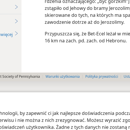
rdzenia oznaczającego: „być gorzkim”] 
zstąpiło od Jehowy do bramy Jerozolimy
skierowane do tych, na których ma spa
zawodzenie dotrze aż do Jerozolimy.
Przypuszcza się, że Bet-Ecel leżał w miej
więcej
16 km na zach. pd. zach. od Hebronu.
 Society of Pennsylvania
Warunki użytkowania
Polityka prywatności
Ust
ologii, by zapewnić ci jak najlepsze doświadczenia podcza
 serwisu i nie można z nich zrezygnować. Możesz wyrazić zg
oświadczeń użytkownika. Żadne z tych danych nie zostaną n