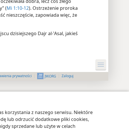
oczekiwała dobra, lecz coś złego
” (
Mi 1:10-12
). Ostrzeżenie proroka
ść nieszczęście, zapowiada więc, że
scu dzisiejszego Dajr al-ʽAsal, jakieś
awienia prywatności
Zaloguj
JW.ORG
s korzystania z naszego serwisu. Niektóre
odę lub odrzucić dodatkowe pliki cookies,
igdy sprzedane lub użyte w celach