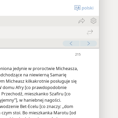
polski
niona jedynie w proroctwie Micheasza,
adchodzące na niewierną Samarię
ym Micheasz kilkakrotnie posługuje się
 „W domu Afry [co prawdopodobnie
u. Przechodź, mieszkanko Szafiru [co
yjemny”], w haniebnej nagości.
wodzenie Bet-Ecelu [co znaczy: „dom
a czym stoi. Bo mieszkanka Marotu [od