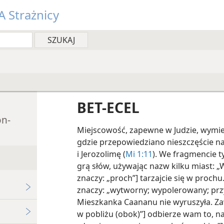
 Strażnicy
BET-ECEL
on-
Miejscowość, zapewne w Judzie, wymie
gdzie przepowiedziano nieszczęście n
i Jerozolimę (
Mi 1:11
). We fragmencie t
grą słów, używając nazw kilku miast:
znaczy: „proch”] tarzajcie się w proch
znaczy: „wytworny; wypolerowany; prz
Mieszkanka Caananu nie wyruszyła. Za
w pobliżu (obok)”] odbierze wam to, n