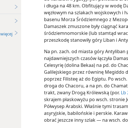
i długa na 48 km. Obfitujący w wodę 
węzłowym na szlakach wojskowych i h
basenu Morza Śródziemnego z Mezopota
Damaszek zmuszone były ciągnąć kar
śródziemnomorskie (lub stamtąd wraca
więcej
przeszkodę stanowiły góry Liban i Anty
Na pn. zach. od miasta góry Antyliban 
najdawniejszych czasów łączyła Dama
Celesyrię (dolina Bekaa) na pd. do Cha
Galilejskiego przez równinę Megiddo d
poprzez Filisteę aż do Egiptu. Po wsch.
droga do Chacoru, a na pn. do Chamatu
trakt, zwany Drogą Królewską (por.
Lb 
skrajem płaskowyżu po wsch. stronie 
Półwysep Arabski. Właśnie tymi trasam
asyryjskie, babilońskie i perskie. Ka
obrać jeszcze inny szlak — na wsch. d