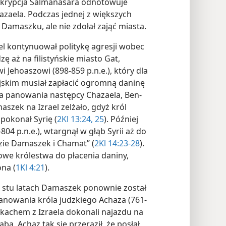
inskrypcja Salmanasara odnotowuje
azaela. Podczas jednej z większych
amaszku, ale nie zdołał zająć miasta.
l kontynuował politykę agresji wobec
zę aż na filistyńskie miasto Gat,
wi Jehoaszowi (898-859 p.n.e.), który dla
yjskim musiał zapłacić ogromną daninę
Za panowania następcy Chazaela, Ben-
szek na Izrael zelżało, gdyż król
 pokonał Syrię (
2Kl 13:24, 25
). Później
-804 p.n.e.), wtargnął w głąb Syrii aż do
dzie Damaszek i Chamat” (
2Kl 14:23-28
).
owe królestwa do płacenia daniny,
na (
1Kl 4:21
).
 stu latach Damaszek ponownie został
panowania króla judzkiego Achaza (761-
ekachem z Izraela dokonali najazdu na
aba. Achaz tak się przeraził, że posłał