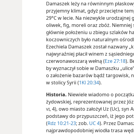
Damaszek leży na równinnym płaskowyż
przyjemny klimat, gdyż przeciętne tem
29°C w lecie. Na niezwykle urodzajnej 
oliwek, fig, moreli oraz zbóż. Niemnie
głównie położeniu u zbiegu szlaków h
koczowniczych było naturalnym ośro
Ezechiela Damaszek został nazwany „k
najwyraźniej płacił winem z sąsiednie
czerwonawoszarą wełną (
Eze 27:18
). 
by wyznaczył sobie w Damaszku „ulice
o założenie bazarów bądź targowisk, 
w stolicy Syrii (
1Kl 20:34
).
Historia.
Niewiele wiadomo o początka
żydowskiej, reprezentowanej przez Józ
, 4), owo miasto założył Uz (Uc), syn
VI
podstawy do przypuszczeń, iż jego poto
(
Rdz 10:21-23
; zob.
UC 4
). Przez Damas
najprawdopodobniej wiodła trasa węd