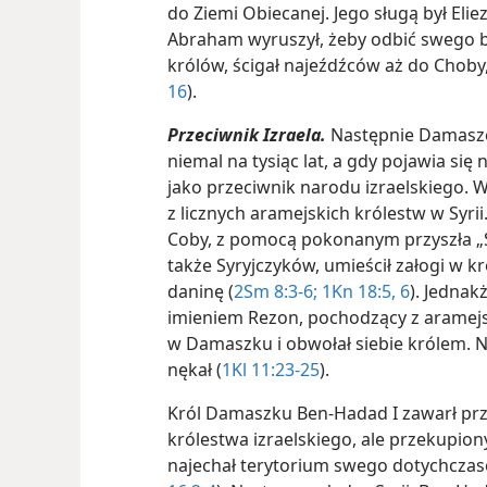
do Ziemi Obiecanej. Jego sługą był Elie
Abraham wyruszył, żeby odbić swego b
królów, ścigał najeźdźców aż do Choby
16
).
Przeciwnik Izraela.
Następnie Damaszek
niemal na tysiąc lat, a gdy pojawia się
jako przeciwnik narodu izraelskiego. W
z licznych aramejskich królestw w Syrii
Coby, z pomocą pokonanym przyszła „
także Syryjczyków, umieścił załogi w k
daninę (
2Sm 8:3-6;
1Kn 18:5, 6
). Jedna
imieniem Rezon, pochodzący z aramejs
w Damaszku i obwołał siebie królem. Ni
nękał (
1Kl 11:23-25
).
Król Damaszku Ben-Hadad I zawarł pr
królestwa izraelskiego, ale przekupiony
najechał terytorium swego dotychczas