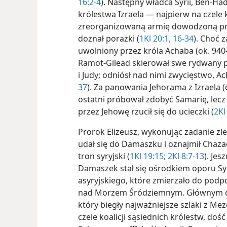
16:2-4
). Następny władca Syrii, Ben-Ha
królestwa Izraela — najpierw na czele 
zreorganizowaną armię dowodzoną pr
doznał porażki (
1Kl 20:1,
16-34
). Choć z
uwolniony przez króla Achaba (ok. 940-
Ramot-Gilead skierował swe rydwany 
i Judy; odniósł nad nimi zwycięstwo, A
37
). Za panowania Jehorama z Izraela (
ostatni próbował zdobyć Samarię, le
przez Jehowę rzucił się do ucieczki (
2Kl
Prorok Elizeusz, wykonując zadanie zl
udał się do Damaszku i oznajmił Chaza
tron syryjski (
1Kl 19:15;
2Kl 8:7-13
). Jes
Damaszek stał się ośrodkiem oporu Sy
asyryjskiego, które zmierzało do pod
nad Morzem Śródziemnym. Głównym ce
który biegły najważniejsze szlaki z M
czele koalicji sąsiednich królestw, dość