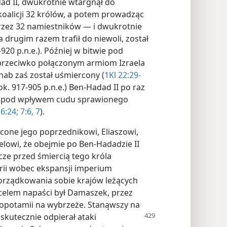
dad II, dwukrotnie wtargnął do
koalicji 32 królów, a potem prowadząc
zez 32 namiestników — i dwukrotnie
a drugim razem trafił do niewoli, został
920 p.n.e.). Później w bitwie pod
przeciwko połączonym armiom Izraela
chab zaś został uśmiercony (
1Kl 22:29-
ok. 917-905 p.n.e.) Ben-Hadad II po raz
cz pod wpływem cudu sprawionego
 6:24;
7:6, 7
).
econe jego poprzednikowi, Eliaszowi,
elowi, że obejmie po Ben-Hadadzie II
zcze przed śmiercią tego króla
rii wobec ekspansji imperium
porządkowania sobie krajów leżących
lem napaści był Damaszek, przez
ezopotamii na wybrzeże. Stanąwszy na
 skutecznie odpierał ataki