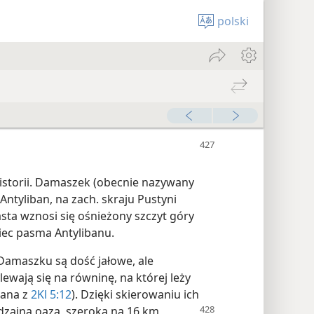
polski
historii. Damaszek (obecnie nazywany
Antyliban, na zach. skraju Pustyni
asta wznosi się ośnieżony szczyt góry
iec pasma Antylibanu.
 Damaszku są dość jałowe, ale
ewają się na równinę, na której leży
bana z
2Kl 5:12
). Dzięki skierowaniu ich
dzajna oaza, szeroka na 16 km