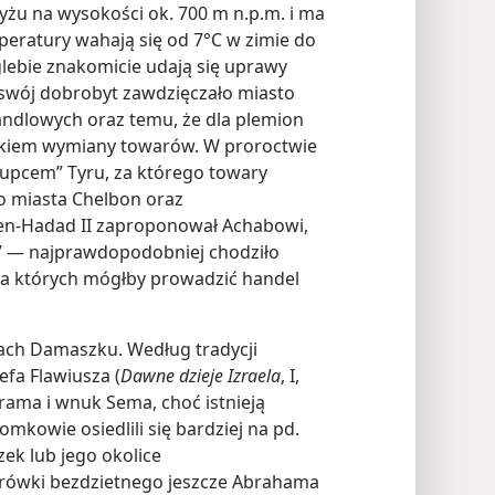
u na wysokości ok. 700 m n.p.m. i ma
peratury wahają się od 7°C w zimie do
glebie znakomicie udają się uprawy
j swój dobrobyt zawdzięczało miasto
andlowych oraz temu, że dla plemion
dkiem wymiany towarów. W proroctwie
upcem” Tyru, za którego towary
go miasta Chelbon oraz
Ben-Hadad II zaproponował Achabowi,
” — najprawdopodobniej chodziło
na których mógłby prowadzić handel
ch Damaszku. Według tradycji
efa Flawiusza (
Dawne dzieje Izraela
, I,
 Arama i wnuk Sema, choć istnieją
mkowie osiedlili się bardziej na pd.
zek lub jego okolice
rówki bezdzietnego jeszcze Abrahama