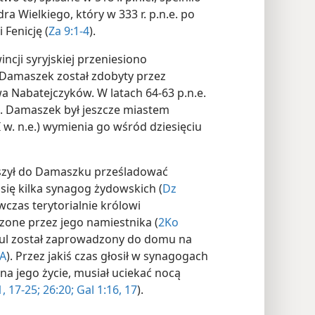
a Wielkiego, który w 333 r. p.n.e. po
 Fenicję (
Za 9:1-4
).
ncji syryjskiej przeniesiono
. Damaszek został zdobyty przez
wa Nabatejczyków. W latach 64-63 p.n.e.
n.e. Damaszek był jeszcze miastem
I w. n.e.) wymienia go wśród dziesięciu
uszył do Damaszku prześladować
się kilka synagog żydowskich (
Dz
czas terytorialnie królowi
dzone przez jego namiestnika (
2Ko
aul został zaprowadzony do domu na
CA
). Przez jakiś czas głosił w synagogach
na jego życie, musiał uciekać nocą
1,
17-25;
26:20;
Gal 1:16, 17
).