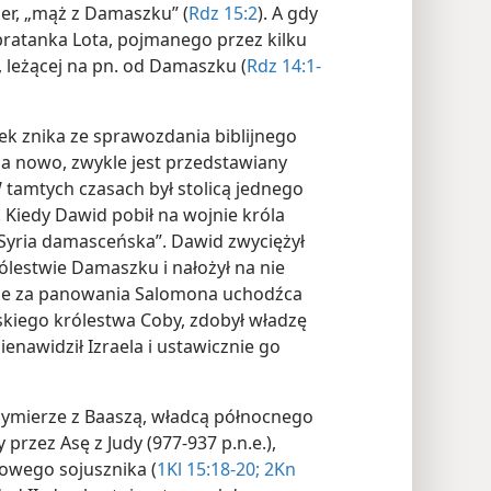
zer, „mąż z Damaszku” (
Rdz 15:2
). A gdy
ratanka Lota, pojmanego przez kilku
, leżącej na pn. od Damaszku (
Rdz 14:1-
 znika ze sprawozdania biblijnego
 na nowo, zwykle jest przedstawiany
 tamtych czasach był stolicą jednego
. Kiedy Dawid pobił na wojnie króla
Syria damasceńska”. Dawid zwyciężył
rólestwie Damaszku i nałożył na nie
kże za panowania Salomona uchodźca
kiego królestwa Coby, zdobył władzę
enawidził Izraela i ustawicznie go
zymierze z Baaszą, władcą północnego
 przez Asę z Judy (977-937 p.n.e.),
owego sojusznika (
1Kl 15:18-20;
2Kn