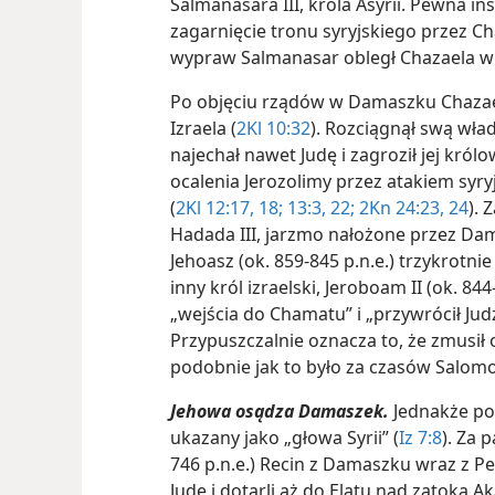
Salmanasara III, króla Asyrii. Pewna 
zagarnięcie tronu syryjskiego przez Ch
wypraw Salmanasar obległ Chazaela w D
Po objęciu rządów w Damaszku Chazae
Izraela (
2Kl 10:32
). Rozciągnął swą wład
najechał nawet Judę i zagroził jej królo
ocalenia Jerozolimy przez atakiem syr
(
2Kl 12:17, 18;
13:3,
22;
2Kn 24:23, 24
). 
Hadada III, jarzmo nałożone przez Dama
Jehoasz (ok. 859-845 p.n.e.) trzykrotnie
inny król izraelski, Jeroboam II (ok. 844
„wejścia do Chamatu” i „przywrócił Ju
Przypuszczalnie oznacza to, że zmusił 
podobnie jak to było za czasów Salomo
Jehowa osądza Damaszek.
Jednakże po
ukazany jako „głowa Syrii” (
Iz 7:8
). Za 
746 p.n.e.) Recin z Damaszku wraz z P
Judę i dotarli aż do Elatu nad zatoką Ak