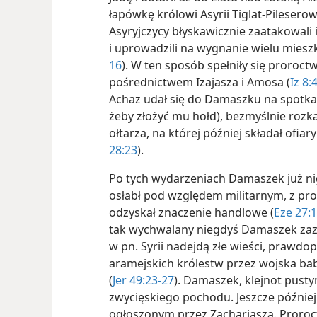
łapówkę królowi Asyrii Tiglat-Pileserow
Asyryjczycy błyskawicznie zaatakowali 
i uprowadzili na wygnanie wielu miesz
16
). W ten sposób spełniły się proroc
pośrednictwem Izajasza i Amosa (
Iz 8:4
Achaz udał się do Damaszku na spotkan
żeby złożyć mu hołd), bezmyślnie rozk
ołtarza, na której później składał ofi
28:23
).
Po tych wydarzeniach Damaszek już nig
osłabł pod względem militarnym, z pro
odzyskał znaczenie handlowe (
Eze 27:
tak wychwalany niegdyś Damaszek zaz
w pn. Syrii nadejdą złe wieści, prawd
aramejskich królestw przez wojska b
(
Jer 49:23-27
). Damaszek, klejnot pusty
zwycięskiego pochodu. Jeszcze późnie
ogłoszonym przez Zachariasza. Proroctwo