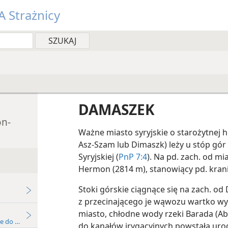
 Strażnicy
DAMASZEK
on-
Ważne miasto syryjskie o starożytnej 
Asz-Szam lub Dimaszk) leży u stóp gór 
Syryjskiej (
PnP 7:4
). Na pd. zach. od mi
Hermon (2814 m), stanowiący pd. kran
Stoki górskie ciągnące się na zach. od
z przecinającego je wąwozu wartko wyl
miasto, chłodne wody rzeki Barada (A
ie do studium
do
kanałów irygacyjnych powstała uro