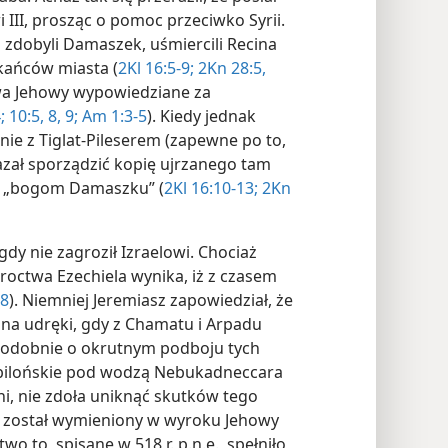
i III, prosząc o pomoc przeciwko Syrii.
i zdobyli Damaszek, uśmiercili Recina
kańców miasta (
2Kl 16:5-9;
2Kn 28:5,
twa Jehowy wypowiedziane za
;
10:5,
8, 9;
Am 1:3-5
). Kiedy jednak
ie z Tiglat-Pileserem (zapewne po to,
azał sporządzić kopię ujrzanego tam
ary „bogom Damaszku” (
2Kl 16:10-13;
2Kn
dy nie zagroził Izraelowi. Chociaż
roctwa Ezechiela wynika, iż z czasem
18
). Niemniej Jeremiasz zapowiedział, że
na udręki, gdy z Chamatu i Arpadu
opodobnie o okrutnym podboju tych
abilońskie pod wodzą Nebukadneccara
ni, nie zdoła uniknąć skutków tego
j został wymieniony w wyroku Jehowy
 to, spisane w 518 r. p.n.e., spełniło