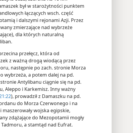
Damaszek był w starożytności punktem
andlowych łączących wsch. część
mią i dalszymi rejonami Azji. Przez
awany zmierzające nad wybrzeże
jące), dla których naturalną
liban.
przecina przełęcz, która od
szek z ważną drogą wiodącą przez
coru, następnie po zach. stronie Morza
o wybrzeża, a potem dalej na pd.
 stronie Antylibanu ciągnie się na pd.
, Aleppo i Karkemisz. Inny ważny
21:22
), prowadził z Damaszku na pd.
Jordanu do Morza Czerwonego i na
i maszerowały wojska egipskie,
rawany zdążające do Mezopotamii mogły
o Tadmoru, a stamtąd nad Eufrat.