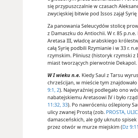
się przypuszczalnie w czasach Aleksandr
zwycięskiej bitwie pod Issos zajął Syrię i
Za panowania Seleucydów stolicę prowi
z Damaszku do Antiochii. W r. 85 p.n.e
Aretasa III, władcę arabskiego królest
całą Syrię podbili Rzymianie i w 33 r. 
rzymskim. Pliniusz (historyk rzymski z 
miast tworzących pierwotnie Dekapol.
W I wieku n.e.
Kiedy Saul z Tarsu wyr
chrześcijan, w mieście tym znajdowało 
9:1, 2
). Najwyraźniej podlegało ono wów
nabatejskiemu Aretasowi IV i było rzą
11:32, 33
). Po nawróceniu oślepiony S
ulicy zwanej Prostą (zob.
PROSTA, ULI
damasceńskich, ale gdy uknuto spisek 
przez otwór w murze miejskim (
Dz 9:1