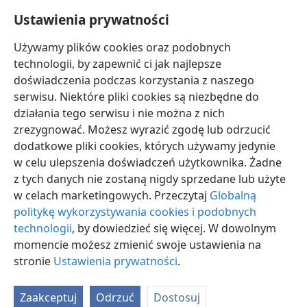
pierwsze zwiastuny nadchodzącej wiosny.
Ustawienia prywatności
Biblia nie wspomina, by na miesiąc Szebat przypadały
Używamy plików cookies oraz podobnych
jakieś święta.
technologii, by zapewnić ci jak najlepsze
doświadczenia podczas korzystania z naszego
serwisu. Niektóre pliki cookies są niezbędne do
działania tego serwisu i nie można z nich
zrezygnować. Możesz wyrazić zgodę lub odrzucić
polski
Udostępnij
Ustawienia
dodatkowe pliki cookies, których używamy jedynie
w celu ulepszenia doświadczeń użytkownika. Żadne
Copyright
© 2026 Watch Tower Bible and Tract Society of Pennsylvania
Warunki użytkowania
Polityka prywatności
Ustawienia prywatności
z tych danych nie zostaną nigdy sprzedane lub użyte
Zaloguj
JW.ORG
w celach marketingowych. Przeczytaj
Globalną
politykę wykorzystywania cookies i podobnych
technologii
, by dowiedzieć się więcej. W dowolnym
momencie możesz zmienić swoje ustawienia na
stronie
Ustawienia prywatności
.
Zaakceptuj
Odrzuć
Dostosuj