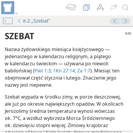
it-2 „Szebat”
SZEBAT
Nazwa żydowskiego miesiąca księżycowego —
jedenastego w kalendarzu religijnym, a piątego
w kalendarzu świeckim — używana po niewoli
babilońskiej (
Pwt 1:3;
1Kn 27:14;
Za 1:7
). Miesiąc ten
obejmował część stycznia i lutego. Znaczenie jego
nazwy jest niepewne.
Szebat wypada w środku zimy, w porze deszczowej,
ot
ale już po okresie największych opadów. W okolicach
Jerozolimy średnia temperatura wynosi wówczas
płot
ok. 7°C, a wzdłuż wybrzeża Morza Śródziemnego
ok. dziesięciu stopni więcej. Zimowy krajobraz
e do studium) — 2022
ożywiają różowe i białe kwiaty drzewa migdałowego —