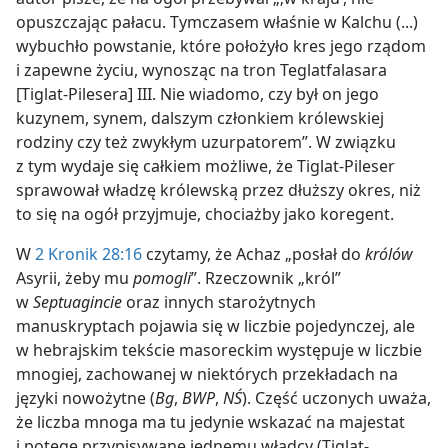
opuszczając pałacu. Tymczasem właśnie w Kalchu (...)
wybuchło powstanie, które położyło kres jego rządom
i zapewne życiu, wynosząc na tron Teglatfalasara
[Tiglat-Pilesera] III. Nie wiadomo, czy był on jego
kuzynem, synem, dalszym członkiem królewskiej
rodziny czy też zwykłym uzurpatorem”. W związku
z tym wydaje się całkiem możliwe, że Tiglat-Pileser
sprawował władzę królewską przez dłuższy okres, niż
to się na ogół przyjmuje, chociażby jako koregent.
W
2 Kronik 28:16
czytamy, że Achaz „posłał do
królów
Asyrii, żeby mu
pomogli
”. Rzeczownik „król”
w
Septuagincie
oraz innych starożytnych
manuskryptach pojawia się w liczbie pojedynczej, ale
w hebrajskim tekście masoreckim występuje w liczbie
mnogiej, zachowanej w niektórych przekładach na
języki nowożytne (
Bg
,
BWP
,
NŚ
). Część uczonych uważa,
że liczba mnoga ma tu jedynie wskazać na majestat
i potęgę przypisywane jednemu władcy (Tiglat-