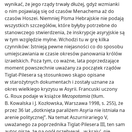
wynikać, że jego rządy trwały dłużej, gdyż wzmianki
o nim pojawiają się od czasów Menachema aż do
czasów Hoszei. Niemniej Pisma Hebrajskie nie podają
wszystkich szczegółów, które byłyby potrzebne do
stanowczego stwierdzenia, że inskrypcje asyryjskie są
w tym względzie mylne. Wchodzi tu w grę kilka
czynników: Istnieją pewne niejasności co do sposobu
umiejscawiania w czasie okresów panowania królów
izraelskich. Poza tym, co ważne, lata poprzedzające
moment powszechnie uważany za początek rządów
Tiglat-Pilesera są stosunkowo skąpo opisane
w starożytnych dokumentach i zostały uznane za
okres wielkiego kryzysu w Asyrii. Francuski uczony
G. Roux podaje w książce
Mezopotamia
(tłum.
B. Kowalska i J. Kozłowska, Warszawa 1998, s. 255), że
przez 36 lat „dotknięta paraliżem Asyria nie istniała na
arenie politycznej”. Na temat Aszurnirariego V,
uważanego za poprzednika Tiglat-Pilesera III, ten sam
autor pisze, że na ogół przebywał „‚w kraju’, nie