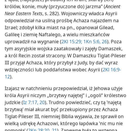
królów, konie, muły (przyuczone do) jarzma” (
Ancient
Near Eastern Texts
, s. 282). Wojowniczy władca Asyrii
odpowiedział na usilną prośbę Achaza najazdem na
Izrael; zdobył kilka miast na pn., opanował Gilead,
Galileę i ziemię Naftalego, a wielu mieszkańców
uprowadził na wygnanie (
2Kl 15:29;
1Kn 5:6,
26
). Poza
tym asyryjskie wojska zaatakowały i zajęły Damaszek,
a król Recin został stracony. W Damaszku Tiglat-Pileser
III przyjął Achaza, który przybył z Judy, by dać wyraz
wdzięczności lub poddaństwa wobec Asyrii (
2Kl 16:9-
12
).
Izajasz w natchnieniu przepowiedział, iż Jehowa użyje
króla Asyrii niczym „brzytwy najętej” i „ogoli” królestwo
judzkie (
Iz 7:17,
20
). Trudno powiedzieć, czy tą ‛najętą
brzytwą’ miał akurat być przekupiony przez Achaza
Tiglat-Pileser III, niemniej Biblia wyjawia, że sprawił on
wielką udrękę Achazowi, którego łapówka ‛nic mu nie
pomogła’ (
2Kn 28:20, 21
). Zapewne była to wstępna