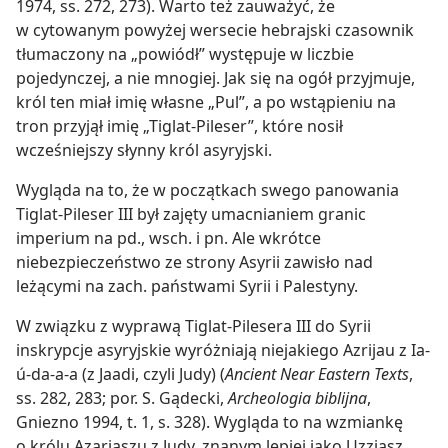
1974, ss. 272, 273). Warto też zauważyć, że
w cytowanym powyżej wersecie hebrajski czasownik
tłumaczony na „powiódł” występuje w liczbie
pojedynczej, a nie mnogiej. Jak się na ogół przyjmuje,
król ten miał imię własne „Pul”, a po wstąpieniu na
tron przyjął imię „Tiglat-Pileser”, które nosił
wcześniejszy słynny król asyryjski.
Wygląda na to, że w początkach swego panowania
Tiglat-Pileser III był zajęty umacnianiem granic
imperium na pd., wsch. i pn. Ale wkrótce
niebezpieczeństwo ze strony Asyrii zawisło nad
leżącymi na zach. państwami Syrii i Palestyny.
W związku z wyprawą Tiglat-Pilesera III do Syrii
inskrypcje asyryjskie wyróżniają niejakiego Azrijau z Ia-
ú-da-a-a (z Jaadi, czyli Judy) (
Ancient Near Eastern Texts
,
ss. 282, 283; por. S. Gądecki,
Archeologia biblijna
,
Gniezno 1994, t. 1, s. 328). Wygląda to na wzmiankę
o królu Azariaszu z Judy, znanym lepiej jako Uzzjasz