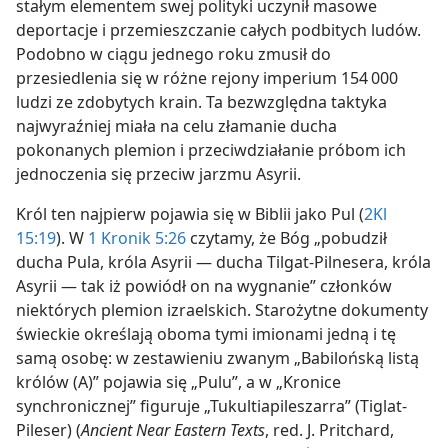
stałym elementem swej polityki uczynił masowe
deportacje i przemieszczanie całych podbitych ludów.
Podobno w ciągu jednego roku zmusił do
przesiedlenia się w różne rejony imperium 154 000
ludzi ze zdobytych krain. Ta bezwzględna taktyka
najwyraźniej miała na celu złamanie ducha
pokonanych plemion i przeciwdziałanie próbom ich
jednoczenia się przeciw jarzmu Asyrii.
Król ten najpierw pojawia się w Biblii jako Pul (
2Kl
15:19
). W
1 Kronik 5:26
czytamy, że Bóg „pobudził
ducha Pula, króla Asyrii — ducha Tilgat-Pilnesera, króla
Asyrii — tak iż powiódł on na wygnanie” członków
niektórych plemion izraelskich. Starożytne dokumenty
świeckie określają oboma tymi imionami jedną i tę
samą osobę: w zestawieniu zwanym „Babilońską listą
królów (A)” pojawia się „Pulu”, a w „Kronice
synchronicznej” figuruje „Tukultiapileszarra” (Tiglat-
Pileser) (
Ancient Near Eastern Texts
, red. J. Pritchard,