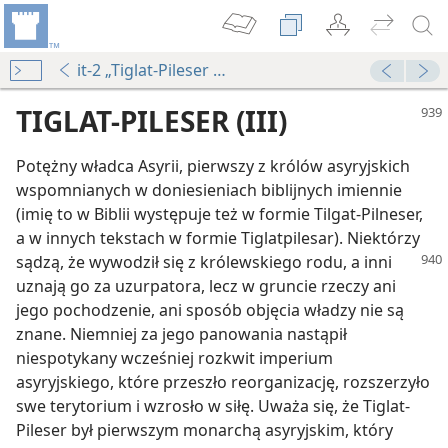
it-2 „Tiglat-Pileser (III)”
TIGLAT-PILESER (III)
Potężny władca Asyrii, pierwszy z królów asyryjskich
wspomnianych w doniesieniach biblijnych imiennie
(imię to w Biblii występuje też w formie Tilgat-Pilneser,
a w innych tekstach w formie Tiglatpilesar). Niektórzy
sądzą, że wywodził się z królewskiego
rodu, a inni
uznają go za uzurpatora, lecz w gruncie rzeczy ani
jego pochodzenie, ani sposób objęcia władzy nie są
znane. Niemniej za jego panowania nastąpił
ot
niespotykany wcześniej rozkwit imperium
asyryjskiego, które przeszło reorganizację, rozszerzyło
płot
swe terytorium i wzrosło w siłę. Uważa się, że Tiglat-
Pileser był pierwszym monarchą asyryjskim, który
płot