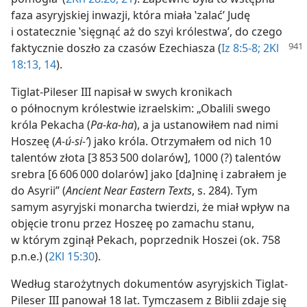
faza asyryjskiej inwazji, która miała ‛zalać’ Judę
i ostatecznie ‛sięgnąć aż do szyi królestwa’, do czego
faktycznie doszło za czasów Ezechiasza (
Iz 8:5-8;
2Kl
18:13, 14
).
Tiglat-Pileser III napisał w swych kronikach
o północnym królestwie izraelskim: „Obalili swego
króla Pekacha (
Pa-ka-ha
), a ja ustanowiłem nad nimi
Hoszeę (
A-ú-si-ʼ
) jako króla. Otrzymałem od nich 10
talentów złota [3 853 500 dolarów], 1000 (?) talentów
srebra [6 606 000 dolarów] jako [da]ninę i zabrałem je
do Asyrii” (
Ancient Near Eastern Texts
, s. 284). Tym
samym asyryjski monarcha twierdzi, że miał wpływ na
objęcie tronu przez Hoszeę po zamachu stanu,
w którym zginął Pekach, poprzednik Hoszei (ok. 758
p.n.e.) (
2Kl 15:30
).
Według starożytnych dokumentów asyryjskich Tiglat-
Pileser III panował 18 lat. Tymczasem z Biblii zdaje się