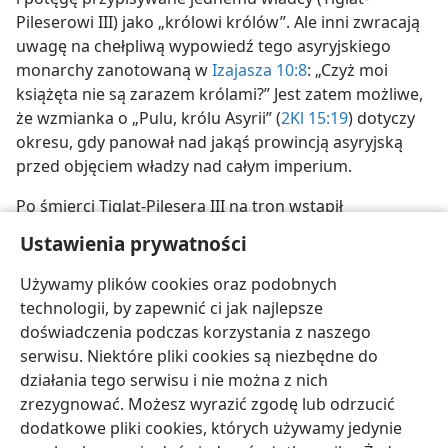
Pileserowi III) jako „królowi królów”. Ale inni zwracają
uwagę na chełpliwą wypowiedź tego asyryjskiego
monarchy zanotowaną w
Izajasza 10:8
: „Czyż moi
książęta nie są zarazem królami?” Jest zatem możliwe,
że wzmianka o „Pulu, królu Asyrii” (
2Kl 15:19
) dotyczy
okresu, gdy panował nad jakąś prowincją asyryjską
przed objęciem władzy nad całym imperium.
Po śmierci Tiglat-Pilesera III na tron wstąpił
Salmanasar V. Moglibyśmy więcej wiedzieć o Tiglat-
Ustawienia prywatności
Pileserze, gdyby nie okoliczność, że panujący później
Asarhaddon kazał niszczyć jego inskrypcje, co było
Używamy plików cookies oraz podobnych
zniewagą rzadko spotykaną w dziejach Asyrii.
technologii, by zapewnić ci jak najlepsze
doświadczenia podczas korzystania z naszego
serwisu. Niektóre pliki cookies są niezbędne do
działania tego serwisu i nie można z nich
zrezygnować. Możesz wyrazić zgodę lub odrzucić
polski
Udostępnij
Ustawienia
dodatkowe pliki cookies, których używamy jedynie