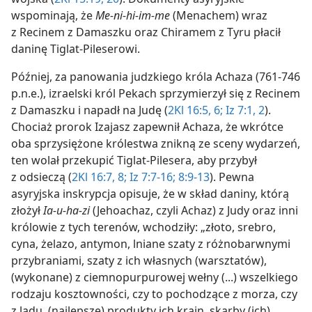
wspominają, że
Me-ni-hi-im-me
(Menachem) wraz
z Recinem z Damaszku oraz Chiramem z Tyru płacił
daninę Tiglat-Pileserowi.
Później, za panowania judzkiego króla Achaza (761-746
p.n.e.), izraelski król Pekach sprzymierzył się z Recinem
z Damaszku i napadł na Judę (
2Kl 16:5, 6;
Iz 7:1, 2
).
Chociaż prorok Izajasz zapewnił Achaza, że wkrótce
oba sprzysiężone królestwa znikną ze sceny wydarzeń,
ten wolał przekupić Tiglat-Pilesera, aby przybył
z odsieczą (
2Kl 16:7, 8;
Iz 7:7-16;
8:9-13
). Pewna
asyryjska inskrypcja opisuje, że w skład daniny, którą
złożył
Ia-u-ha-zi
(Jehoachaz, czyli Achaz) z Judy oraz inni
królowie z tych terenów, wchodziły: „złoto, srebro,
cyna, żelazo, antymon, lniane szaty z różnobarwnymi
przybraniami, szaty z ich własnych (warsztatów),
(wykonane) z ciemnopurpurowej wełny (...) wszelkiego
rodzaju kosztowności, czy to pochodzące z morza, czy
z lądu, (najlepsze) produkty ich krain, skarby (ich)