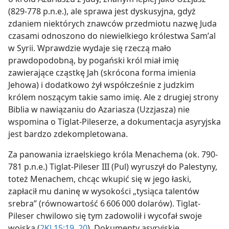
(829-778 p.n.e.), ale sprawa jest dyskusyjna, gdyż
zdaniem niektórych znawców przedmiotu nazwę Juda
czasami odnoszono do niewielkiego królestwa Samʼal
w Syrii. Wprawdzie wydaje się rzeczą mało
prawdopodobną, by pogański król miał imię
zawierające cząstkę Jah (skrócona forma imienia
Jehowa) i dodatkowo żył współcześnie z judzkim
królem noszącym takie samo imię. Ale z drugiej strony
Biblia w nawiązaniu do Azariasza (Uzzjasza) nie
wspomina o Tiglat-Pileserze, a dokumentacja asyryjska
jest bardzo zdekompletowana.
Za panowania izraelskiego króla Menachema (ok. 790-
781 p.n.e.) Tiglat-Pileser III (Pul) wyruszył do Palestyny,
toteż Menachem, chcąc wkupić się w jego łaski,
zapłacił mu daninę w wysokości „tysiąca talentów
srebra” (równowartość 6 606 000 dolarów). Tiglat-
Pileser chwilowo się tym zadowolił i wycofał swoje
wojska (
2Kl 15:19, 20
). Dokumenty asyryjskie