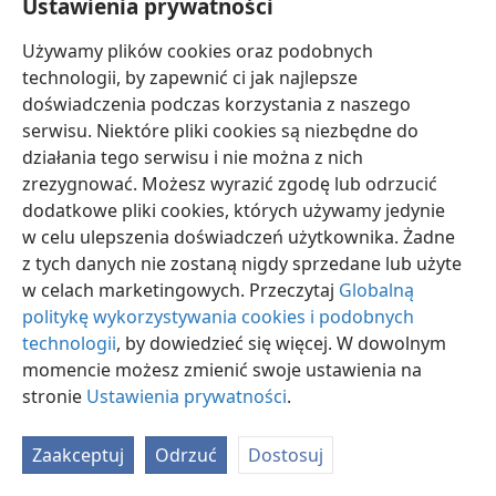
Ustawienia prywatności
Wnikliwe poznawanie Pism
, tom 2, s. 965
Używamy plików cookies oraz podobnych
Jezus — droga, prawda i życie
, s. 242
technologii, by zapewnić ci jak najlepsze
Proroctwo Izajasza
doświadczenia podczas korzystania z naszego
, tom I, ss. 95-96,
99-100
serwisu. Niektóre pliki cookies są niezbędne do
Rocznik — 1995
, s. 253
działania tego serwisu i nie można z nich
Strażnica
,
zrezygnować. Możesz wyrazić zgodę lub odrzucić
dodatkowe pliki cookies, których używamy jedynie
1.12.1989, s. 8
w celu ulepszenia doświadczeń użytkownika. Żadne
z tych danych nie zostaną nigdy sprzedane lub użyte
15.10.1988, ss. 12-13
w celach marketingowych. Przeczytaj
Globalną
nr 7 1988, ss. 15-17
politykę wykorzystywania cookies i podobnych
technologii
, by dowiedzieć się więcej. W dowolnym
nr 17 1987, s. 18
momencie możesz zmienić swoje ustawienia na
6:11
stronie
Ustawienia prywatności
.
Strażnica
,
Zaakceptuj
Odrzuć
Dostosuj
1.12.2006, s. 9