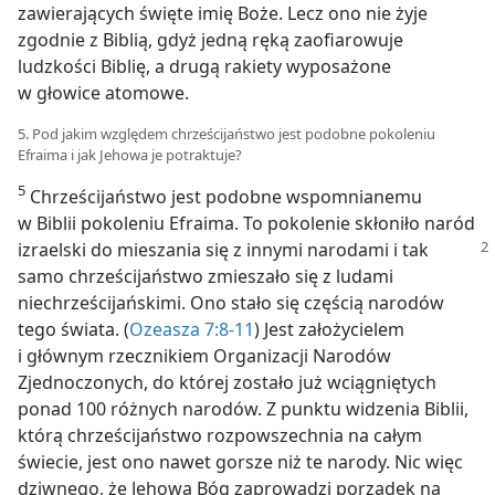
zawierających święte imię Boże. Lecz ono nie żyje
zgodnie z Biblią, gdyż jedną ręką zaofiarowuje
ludzkości Biblię, a drugą rakiety wyposażone
w głowice atomowe.
5. Pod jakim względem chrześcijaństwo jest podobne pokoleniu
Efraima i jak Jehowa je potraktuje?
5
Chrześcijaństwo jest podobne wspomnianemu
w Biblii pokoleniu Efraima. To pokolenie skłoniło naród
izraelski do mieszania się z innymi
narodami i tak
samo chrześcijaństwo zmieszało się z ludami
niechrześcijańskimi. Ono stało się częścią narodów
tego świata. (
Ozeasza 7:8-11
) Jest założycielem
i głównym rzecznikiem Organizacji Narodów
Zjednoczonych, do której zostało już wciągniętych
ponad 100 różnych narodów. Z punktu widzenia Biblii,
którą chrześcijaństwo rozpowszechnia na całym
świecie, jest ono nawet gorsze niż te narody. Nic więc
dziwnego, że Jehowa Bóg zaprowadzi porządek na