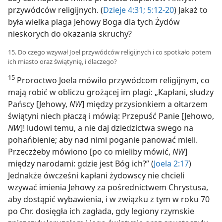
przywódców religijnych. (
Dzieje 4:31;
5:12-20
) Jakaż to
była wielka plaga Jehowy Boga dla tych Żydów
nieskorych do okazania skruchy?
15. Do czego wzywał Joel przywódców religijnych i co spotkało potem
ich miasto oraz świątynię, i dlaczego?
15
Proroctwo Joela mówiło przywódcom religijnym, co
mają robić w obliczu grożącej im plagi: „Kapłani, słudzy
Pańscy [Jehowy,
NW
] między przysionkiem a ołtarzem
świątyni niech płaczą i mówią: Przepuść Panie [Jehowo,
NW
]! ludowi temu, a nie daj dziedzictwa swego na
pohańbienie; aby nad nimi poganie panować mieli.
Przeczżeby mówiono [po co mieliby mówić,
NW
]
między narodami: gdzie jest Bóg ich?” (
Joela 2:17
)
Jednakże ówcześni kapłani żydowscy nie chcieli
wzywać imienia Jehowy za pośrednictwem Chrystusa,
aby dostąpić wybawienia, i w związku z tym w roku 70
po Chr. dosięgła ich zagłada, gdy legiony rzymskie