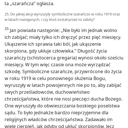
ta „szarańcza” ogłasza.
25. Do jakiej akcji wyruszyły symboliczne szarańczo w roku 1919 oraz
w latach następnych, i czy ktoś został przez to zabity?
25
Jan powiada następnie: „Nie było im jednak wolno
ich zabijać; miały tylko ich dręczyć przez pięć miesięcy.
Ukąszenie ich sprawia taki ból, jak ukąszenie
skorpiona, gdy ukłuje człowieka.” Długość życia
szarańczy (schistocerca gregaria) wynosi około sześciu
miesięcy. W tym więc czasie ona może wyrządzać
szkodę. Symboliczne szarańcze, przywrócone do życia
w roku 1919 w celu ponownego służenia Bogu,
wyruszyły w latach powojennych nie po to, aby zabijać
swych prześladowców, duchowieństwo
chrześcijaństwa, które nie nosi pieczęci ducha Bożego.
One wyruszyły do obwieszczania boskiego poselstwa
sądu. To było jednakże bardzo nieprzyjemne dla
religijnych władców chrześcijaństwa. Zadawało im
wiele cierpień, jak gdyby od ukłuć skorpionów, lecz