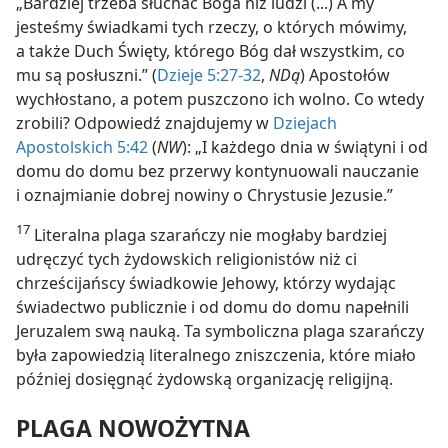
„Bardziej trzeba słuchać Boga niż ludzi (...) A my
jesteśmy świadkami tych rzeczy, o których mówimy,
a także Duch Święty, którego Bóg dał wszystkim, co
mu są posłuszni.” (
Dzieje 5:27-32
,
NDą
) Apostołów
wychłostano, a potem puszczono ich wolno. Co wtedy
zrobili? Odpowiedź znajdujemy w
Dziejach
Apostolskich 5:42
(
NW
): „I każdego dnia w świątyni i od
domu do domu bez przerwy kontynuowali nauczanie
i oznajmianie dobrej nowiny o Chrystusie Jezusie.”
17
Literalna plaga szarańczy nie mogłaby bardziej
udręczyć tych żydowskich religionistów niż ci
chrześcijańscy świadkowie Jehowy, którzy wydając
świadectwo publicznie i od domu do domu napełnili
Jeruzalem swą nauką. Ta symboliczna plaga szarańczy
była zapowiedzią literalnego zniszczenia, które miało
później dosięgnąć żydowską organizację religijną.
PLAGA NOWOŻYTNA