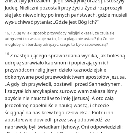
zniszczyły Jeruzalem i jego świątynię oraz spustoszyły
Judeę. Nieliczni pozostali przy życiu Żydzi rozproszyli
się jako niewolnicy po innych państwach, gdzie musieli
wysłuchiwać pytania: „Gdzie jest Bóg ich?”
16, 17. (a) W jaki sposób przywódcy religijni okazali, że czują się
udręczeni i co wskazuje na to, że ta plaga nie ustała? (b) Co nie
mogłoby ich bardziej udręczyć, czego to było zapowiedzią?
16
Z następującego sprawozdania wynika, jak bolesną
udrękę sprawiało kapłanom i popierającym ich
przywódcom religijnym dzieło kaznodziejskie
dokonywane pod przewodnictwem apostołów Jezusa.
„A gdy ich przywiedli, postawili przed Sanhedrynem.
I zapytał ich arcykapłan: surowo wam zakazaliśmy
abyście nie nauczali w to imię [Jezusa]. A oto całą
Jerozolimę napełniliście nauką waszą, i chcecie
ściągnąć na nas krew tego człowieka.” Piotr i inni
apostołowie dowiedli przez swą odpowiedź, że
naprawdę byli świadkami Jehowy. Oni odpowiedzieli: