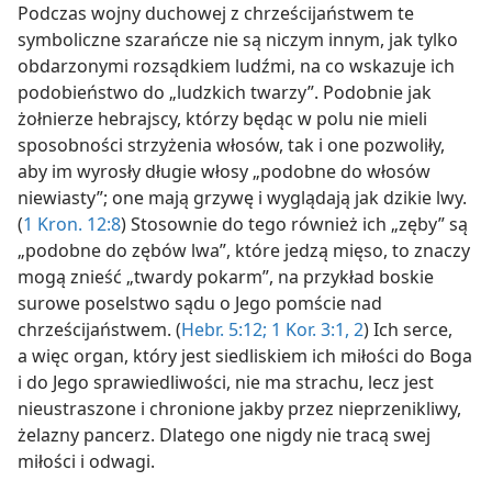
Podczas wojny duchowej z chrześcijaństwem te
symboliczne szarańcze nie są niczym innym, jak tylko
obdarzonymi rozsądkiem ludźmi, na co wskazuje ich
podobieństwo do „ludzkich twarzy”. Podobnie jak
żołnierze hebrajscy, którzy będąc w polu nie mieli
sposobności strzyżenia włosów, tak i one pozwoliły,
aby im wyrosły długie włosy „podobne do włosów
niewiasty”; one mają grzywę i wyglądają jak dzikie lwy.
(
1 Kron. 12:8
) Stosownie do tego również ich „zęby” są
„podobne do zębów lwa”, które jedzą mięso, to znaczy
mogą znieść „twardy pokarm”, na przykład boskie
surowe poselstwo sądu o Jego pomście nad
chrześcijaństwem. (
Hebr. 5:12;
1 Kor. 3:1, 2
) Ich serce,
a więc organ, który jest siedliskiem ich miłości do Boga
i do Jego sprawiedliwości, nie ma strachu, lecz jest
nieustraszone i chronione jakby przez nieprzenikliwy,
żelazny pancerz. Dlatego one nigdy nie tracą swej
miłości i odwagi.