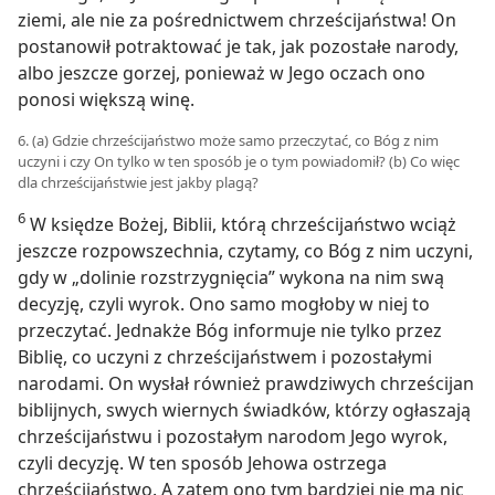
ziemi, ale nie za pośrednictwem chrześcijaństwa! On
postanowił potraktować je tak, jak pozostałe narody,
albo jeszcze gorzej, ponieważ w Jego oczach ono
ponosi większą winę.
6. (a) Gdzie chrześcijaństwo może samo przeczytać, co Bóg z nim
uczyni i czy On tylko w ten sposób je o tym powiadomił? (b) Co więc
dla chrześcijaństwie jest jakby plagą?
6
W księdze Bożej, Biblii, którą chrześcijaństwo wciąż
jeszcze rozpowszechnia, czytamy, co Bóg z nim uczyni,
gdy w „dolinie rozstrzygnięcia” wykona na nim swą
decyzję, czyli wyrok. Ono samo mogłoby w niej to
przeczytać. Jednakże Bóg informuje nie tylko przez
Biblię, co uczyni z chrześcijaństwem i pozostałymi
narodami. On wysłał również prawdziwych chrześcijan
biblijnych, swych wiernych świadków, którzy ogłaszają
chrześcijaństwu i pozostałym narodom Jego wyrok,
czyli decyzję. W ten sposób Jehowa ostrzega
chrześcijaństwo. A zatem ono tym bardziej nie ma nic