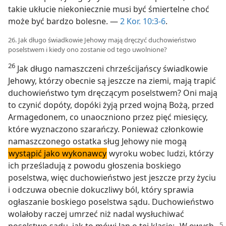
takie ukłucie niekoniecznie musi być śmiertelne choć
może być bardzo bolesne. —
2 Kor. 10:3-6
.
26. Jak długo świadkowie Jehowy mają dręczyć duchowieństwo
poselstwem i kiedy ono zostanie od tego uwolnione?
26
Jak długo namaszczeni chrześcijańscy świadkowie
Jehowy, którzy obecnie są jeszcze na ziemi, mają trapić
duchowieństwo tym dręczącym poselstwem? Oni mają
to czynić dopóty, dopóki żyją przed wojną Bożą, przed
Armagedonem, co unaoczniono przez pięć miesięcy,
które wyznaczono szarańczy. Ponieważ członkowie
namaszczonego ostatka sług Jehowy nie mogą
wystąpić jako wykonawcy
wyroku wobec ludzi, którzy
ich prześladują z powodu głoszenia boskiego
poselstwa, więc duchowieństwo jest jeszcze przy życiu
i odczuwa obecnie dokuczliwy ból, który sprawia
ogłaszanie boskiego poselstwa sądu. Duchowieństwo
wolałoby raczej umrzeć niż nadal wysłuchiwać
poselstwo sądu,
jak to mówi Jan o tej klasie: „W owych