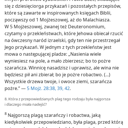
się z dziesięciorga przykazań i pozostałych przepisów,
które są zawarte w inspirowanych księgach Biblii,
począwszy od 1 Mojżeszowej, aż do Malachiasza.
W 5 Mojżeszowej, zwanej też Deuteronomium,
czytamy o przekleństwach, które Jehowa obiecał rzucić
na ówczesny naród izraelski, gdy ten nie przestrzegał
Jego przykazań. W jednym z tych przekleństw jest
mowa o następującej pladze: „Nasienia wiele
wyniesiesz na pole, a mało zbierzesz; bo to pożre
szarańcza. Winnicę nasadzisz i uprawisz, ale wina nie
będziesz pił ani zbierał; bo je pożre robactwo. (...)
Wszystkie drzewa twoje, i owoce ziemi, szarańcza
pożre.” —
5 Mojż. 28:38, 39,
42
.
8. Która z przepowiedzianych plag tego rodzaju była najgorsza
i dlaczego miała nadejść?
8
Najgorszą plagą szarańczy i robactwa, jaką
kiedykolwiek przepowiedziano, była plaga, przed którą