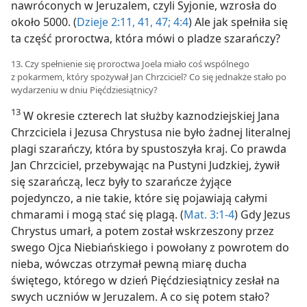
nawróconych w Jeruzalem, czyli Syjonie, wzrosła do
około 5000. (
Dzieje 2:11,
41,
47;
4:4
) Ale jak spełniła się
ta część proroctwa, która mówi o pladze szarańczy?
13. Czy spełnienie się proroctwa Joela miało coś wspólnego
z pokarmem, który spożywał Jan Chrzciciel? Co się jednakże stało po
wydarzeniu w dniu Pięćdziesiątnicy?
13
W okresie czterech lat służby kaznodziejskiej Jana
Chrzciciela i Jezusa Chrystusa nie było żadnej literalnej
plagi szarańczy, która by spustoszyła kraj. Co prawda
Jan Chrzciciel, przebywając na Pustyni Judzkiej, żywił
się szarańczą, lecz były to szarańcze żyjące
pojedynczo, a nie takie, które się pojawiają całymi
chmarami i mogą stać się plagą. (
Mat. 3:1-4
) Gdy Jezus
Chrystus umarł, a potem został wskrzeszony przez
swego Ojca Niebiańskiego i powołany z powrotem do
nieba, wówczas otrzymał pewną miarę ducha
świętego, którego w dzień Pięćdziesiątnicy zesłał na
swych uczniów w Jeruzalem. A co się potem stało?