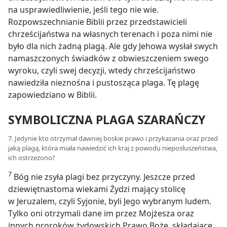
na usprawiedliwienie, jeśli tego nie wie.
Rozpowszechnianie Biblii przez przedstawicieli
chrześcijaństwa na własnych terenach i poza nimi nie
było dla nich żadną plagą. Ale gdy Jehowa wysłał swych
namaszczonych świadków z obwieszczeniem swego
wyroku, czyli swej decyzji, wtedy chrześcijaństwo
nawiedziła nieznośna i pustosząca plaga. Tę plagę
zapowiedziano w Biblii.
SYMBOLICZNA PLAGA SZARAŃCZY
7. Jedynie kto otrzymał dawniej boskie prawo i przykazania oraz przed
jaką plagą, która miała nawiedzić ich kraj z powodu nieposłuszeństwa,
ich ostrzeżono?
7
Bóg nie zsyła plagi bez przyczyny. Jeszcze przed
dziewiętnastoma wiekami Żydzi mający stolicę
w Jeruzalem, czyli Syjonie, byli Jego wybranym ludem.
Tylko oni otrzymali dane im przez Mojżesza oraz
innych proroków żydowskich Prawo Boże, składające