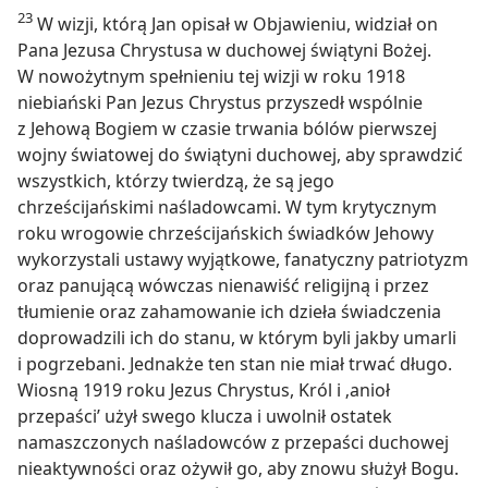
23
W wizji, którą Jan opisał w Objawieniu, widział on
Pana Jezusa Chrystusa w duchowej świątyni Bożej.
W nowożytnym spełnieniu tej wizji w roku 1918
niebiański Pan Jezus Chrystus przyszedł wspólnie
z Jehową Bogiem w czasie trwania bólów pierwszej
wojny światowej do świątyni duchowej, aby sprawdzić
wszystkich, którzy twierdzą, że są jego
chrześcijańskimi naśladowcami. W tym krytycznym
roku wrogowie chrześcijańskich świadków Jehowy
wykorzystali ustawy wyjątkowe, fanatyczny patriotyzm
oraz panującą wówczas nienawiść religijną i przez
tłumienie oraz zahamowanie ich dzieła świadczenia
doprowadzili ich do stanu, w którym byli jakby umarli
i pogrzebani. Jednakże ten stan nie miał trwać długo.
Wiosną 1919 roku Jezus Chrystus, Król i ‚anioł
przepaści’ użył swego klucza i uwolnił ostatek
namaszczonych naśladowców z przepaści duchowej
nieaktywności oraz ożywił go, aby znowu służył Bogu.