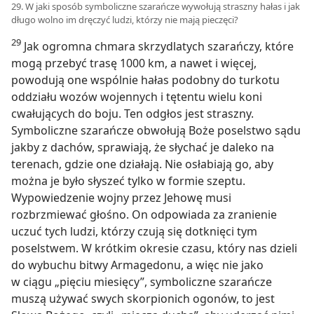
29. W jaki sposób symboliczne szarańcze wywołują straszny hałas i jak
długo wolno im dręczyć ludzi, którzy nie mają pieczęci?
29
Jak ogromna chmara skrzydlatych szarańczy, które
mogą przebyć trasę 1000 km, a nawet i więcej,
powodują one wspólnie hałas podobny do turkotu
oddziału wozów wojennych i tętentu wielu koni
cwałujących do boju. Ten odgłos jest straszny.
Symboliczne szarańcze obwołują Boże poselstwo sądu
jakby z dachów, sprawiają, że słychać je daleko na
terenach, gdzie one działają. Nie osłabiają go, aby
można je było słyszeć tylko w formie szeptu.
Wypowiedzenie wojny przez Jehowę musi
rozbrzmiewać głośno. On odpowiada za zranienie
uczuć tych ludzi, którzy czują się dotknięci tym
poselstwem. W krótkim okresie czasu, który nas dzieli
do wybuchu bitwy Armagedonu, a więc nie jako
w ciągu „pięciu miesięcy”, symboliczne szarańcze
muszą używać swych skorpionich ogonów, to jest