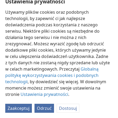
Ustawienia prywatności
W czasie swego pobytu na ziemi Jezus był
Hebrajczykiem, tak więc w roli królewskiego
Używamy plików cookies oraz podobnych
wykonawcy wyroku Jehowy został nazwany po
technologii, by zapewnić ci jak najlepsze
hebrajsku Abaddon, co znaczy Zepsucie (Zniszczenie).
doświadczenia podczas korzystania z naszego
(
Ijoba 26:6;
28:22;
31:12;
12:23;
14:19
) W języku greckim,
serwisu. Niektóre pliki cookies są niezbędne do
w którym zostały napisane natchnione Pisma
działania tego serwisu i nie można z nich
chrześcijańskie, jego tytuł brzmi podobnie,
zrezygnować. Możesz wyrazić zgodę lub odrzucić
a mianowicie Apollyon, co znaczy Niszczyciel. To imię
dodatkowe pliki cookies, których używamy jedynie
wskazuje wyraźnie, że on zasiada na tronie po prawicy
w celu ulepszenia doświadczeń użytkownika. Żadne
Bożej, aby najpierw objąć panowanie wśród swych
z tych danych nie zostaną nigdy sprzedane lub użyte
nieprzyjaciół i zniszczyć ich przez wykonanie
w celach marketingowych. Przeczytaj
Globalną
sprawiedliwego wyroku, sędziowskiego
politykę wykorzystywania cookies i podobnych
postanowienia Jehowy, wymierzonego przeciwko
technologii
, by dowiedzieć się więcej. W dowolnym
nim. —
Jak. 4:12
.
momencie możesz zmienić swoje ustawienia na
stronie
Ustawienia prywatności
.
31. (a) Dlaczego świadkowie posuwają się jak szarańcza i na jaki
przymiot to wskazuje? (b) Co utrzymuje ich w jedności?
31
Zaakceptuj
Odrzuć
Dostosuj
Symboliczna szarańcza, która musi głosić poselstwo
sądu przed wykonaniem wyroku w „dolinie