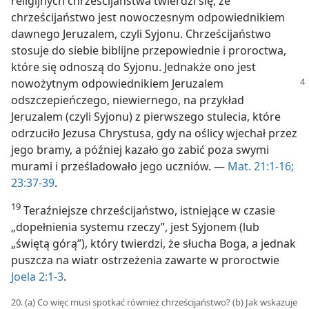
religijnych chrześcijaństwa twierdzi się, że
chrześcijaństwo jest nowoczesnym odpowiednikiem
dawnego Jeruzalem, czyli Syjonu. Chrześcijaństwo
stosuje do siebie biblijne przepowiednie i proroctwa,
które się odnoszą do Syjonu. Jednakże ono jest
nowożytnym odpowiednikiem Jeruzalem
odszczepieńczego, niewiernego, na przykład
Jeruzalem (czyli Syjonu) z pierwszego stulecia, które
odrzuciło Jezusa Chrystusa, gdy na oślicy wjechał przez
jego bramy, a później kazało go zabić poza swymi
murami i prześladowało jego uczniów. —
Mat. 21:1-16;
23:37-39
.
19
Teraźniejsze chrześcijaństwo, istniejące w czasie
„dopełnienia systemu rzeczy”, jest Syjonem (lub
„świętą górą”), który twierdzi, że słucha Boga, a jednak
puszcza na wiatr ostrzeżenia zawarte w proroctwie
Joela 2:1-3
.
20. (a) Co więc musi spotkać również chrześcijaństwo? (b) Jak wskazuje