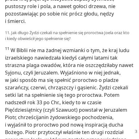
pustoszy role i pola, a nawet gołoci drzewa, nie
pozostawiając po sobie nic prócz głodu, nędzy
i śmierci.
11. Jak długo Żydzi czekali na spełnienie się proroctwa Joela oraz kto
i kiedy obwieścił jego spełnienie się?
11
W Biblii nie ma żadnej wzmianki o tym, że kraj ludu
izraelskiego nawiedzała kiedyś całymi latami tak
straszna plaga owadów, która nie oszczędziłaby nawet
Syjonu, czyli Jeruzalem. Wyjaśniono w niej jednak,
w jaki sposób ma się spełnić proroctwo o pladze
szarańczy, czerwi, chrząszczy i gąsienic. Żydzi czekali
setki lat na spełnienie się tego proroctwa. Potem
nadszedł rok 33 po Chr., kiedy to w czasie
Pięćdziesiątnicy (czyli Szawuot) powstał w Jeruzalem
Piotr, chrześcijanin żydowskiego pochodzenia,
i wyjaśnił to proroctwo pod nową inspiracją ducha
Bożego. Piotr przytoczył właśnie ten drugi rozdział