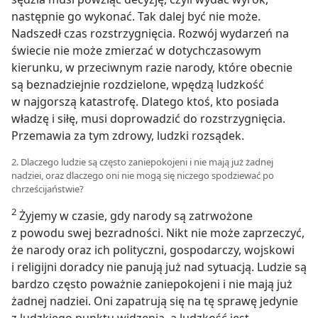
następnie go wykonać. Tak dalej być nie może.
Nadszedł czas rozstrzygnięcia. Rozwój wydarzeń na
świecie nie może zmierzać w dotychczasowym
kierunku, w przeciwnym razie narody, które obecnie
są beznadziejnie rozdzielone, wpędzą ludzkość
w najgorszą katastrofę. Dlatego ktoś, kto posiada
władzę i siłę, musi doprowadzić do rozstrzygnięcia.
Przemawia za tym zdrowy, ludzki rozsądek.
2. Dlaczego ludzie są często zaniepokojeni i nie mają już żadnej
nadziei, oraz dlaczego oni nie mogą się niczego spodziewać po
chrześcijaństwie?
2
Żyjemy w czasie, gdy narody są zatrwożone
z powodu swej bezradności. Nikt nie może zaprzeczyć,
że narody oraz ich polityczni, gospodarczy, wojskowi
i religijni doradcy nie panują już nad sytuacją. Ludzie są
bardzo często poważnie zaniepokojeni i nie mają już
żadnej nadziei. Oni zapatrują się na tę sprawę jedynie
z ludzkiego punktu widzenia, a ludzkość jest