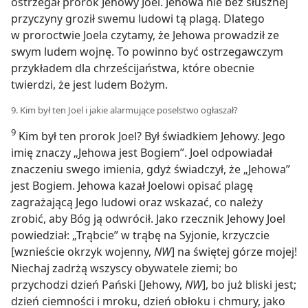
ostrzegał prorok Jehowy Joel. Jehowa nie bez słusznej
przyczyny groził swemu ludowi tą plagą. Dlatego
w proroctwie Joela czytamy, że Jehowa prowadził ze
swym ludem wojnę. To powinno być ostrzegawczym
przykładem dla chrześcijaństwa, które obecnie
twierdzi, że jest ludem Bożym.
9. Kim był ten Joel i jakie alarmujące poselstwo ogłaszał?
9
Kim był ten prorok Joel? Był świadkiem Jehowy. Jego
imię znaczy „Jehowa jest Bogiem”. Joel odpowiadał
znaczeniu swego imienia, gdyż świadczył, że „Jehowa”
jest Bogiem. Jehowa kazał Joelowi opisać plagę
zagrażającą Jego ludowi oraz wskazać, co należy
zrobić, aby Bóg ją odwrócił. Jako rzecznik Jehowy Joel
powiedział: „Trąbcie” w trąbę na Syjonie, krzyczcie
[wznieście okrzyk wojenny,
NW
] na świętej górze mojej!
Niechaj zadrżą wszyscy obywatele ziemi; bo
przychodzi dzień Pański [Jehowy,
NW
], bo już bliski jest;
dzień ciemności i mroku, dzień obłoku i chmury, jako