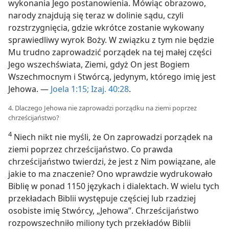
wykonania Jego postanowienia. Mówiąc obrazowo,
narody znajdują się teraz w dolinie sądu, czyli
rozstrzygnięcia, gdzie wkrótce zostanie wykowany
sprawiedliwy wyrok Boży. W związku z tym nie będzie
Mu trudno zaprowadzić porządek na tej małej części
Jego wszechświata, Ziemi, gdyż On jest Bogiem
Wszechmocnym i Stwórcą, jedynym, którego imię jest
Jehowa. —
Joela 1:15;
Izaj. 40:28
.
4. Dlaczego Jehowa nie zaprowadzi porządku na ziemi poprzez
chrześcijaństwo?
4
Niech nikt nie myśli, że On zaprowadzi porządek na
ziemi poprzez chrześcijaństwo. Co prawda
chrześcijaństwo twierdzi, że jest z Nim powiązane, ale
jakie to ma znaczenie? Ono wprawdzie wydrukowało
Biblię w ponad 1150 językach i dialektach. W wielu tych
przekładach Biblii występuje częściej lub rzadziej
osobiste imię Stwórcy, „Jehowa”. Chrześcijaństwo
rozpowszechniło miliony tych przekładów Biblii