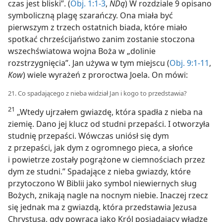
czas jest bliski”. (
Obj. 1:1-3
,
NDą
) W rozdziale 9 opisano
symboliczną plagę szarańczy. Ona miała być
pierwszym z trzech ostatnich biada, które miało
spotkać chrześcijaństwo zanim zostanie stoczona
wszechświatowa wojna Boża w „dolinie
rozstrzygnięcia”. Jan używa w tym miejscu (
Obj. 9:1-11
,
Kow
) wiele wyrażeń z proroctwa Joela. On mówi:
21. Co spadającego z nieba widział Jan i kogo to przedstawia?
21
„Wtedy ujrzałem gwiazdę, która spadła z nieba na
ziemię. Dano jej klucz od studni przepaści. I otworzyła
studnię przepaści. Wówczas uniósł się dym
z przepaści, jak dym z ogromnego pieca, a słońce
i powietrze zostały pogrążone w ciemnościach przez
dym ze studni.” Spadające z nieba gwiazdy, które
przytoczono W Biblii jako symbol niewiernych sług
Bożych, znikają nagle na nocnym niebie. Inaczej rzecz
się jednak ma z gwiazdą, która przedstawia Jezusa
Chrystusa, gdy powraca jako Król posiadający władzę