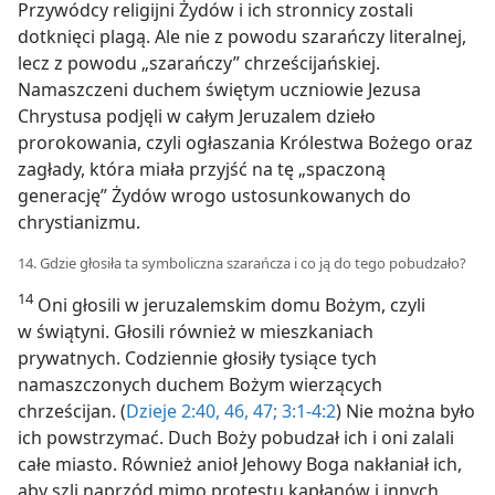
Przywódcy religijni Żydów i ich stronnicy zostali
dotknięci plagą. Ale nie z powodu szarańczy literalnej,
lecz z powodu „szarańczy” chrześcijańskiej.
Namaszczeni duchem świętym uczniowie Jezusa
Chrystusa podjęli w całym Jeruzalem dzieło
prorokowania, czyli ogłaszania Królestwa Bożego oraz
zagłady, która miała przyjść na tę „spaczoną
generację” Żydów wrogo ustosunkowanych do
chrystianizmu.
14. Gdzie głosiła ta symboliczna szarańcza i co ją do tego pobudzało?
14
Oni głosili w jeruzalemskim domu Bożym, czyli
w świątyni. Głosili również w mieszkaniach
prywatnych. Codziennie głosiły tysiące tych
namaszczonych duchem Bożym wierzących
chrześcijan. (
Dzieje 2:40,
46, 47;
3:1-4:2
) Nie można było
ich powstrzymać. Duch Boży pobudzał ich i oni zalali
całe miasto. Również anioł Jehowy Boga nakłaniał ich,
aby szli naprzód mimo protestu kapłanów i innych