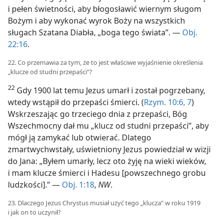
i pełen świetności, aby błogosławić wiernym sługom
Bożym i aby wykonać wyrok Boży na wszystkich
sługach Szatana Diabła, „boga tego świata”. —
Obj.
22:16
.
22. Co przemawia za tym, że to jest właściwe wyjaśnienie określenia
„klucze od studni przepaści”?
22
Gdy 1900 lat temu Jezus umarł i został pogrzebany,
wtedy wstąpił do przepaści śmierci. (
Rzym. 10:6, 7
)
Wskrzeszając go trzeciego dnia z przepaści, Bóg
Wszechmocny dał mu „klucz od studni przepaści”, aby
mógł ją zamykać lub otwierać. Dlatego
zmartwychwstały, uświetniony Jezus powiedział w wizji
do Jana: „Byłem umarły, lecz oto żyję na wieki wieków,
i mam klucze śmierci i Hadesu [powszechnego grobu
ludzkości].” —
Obj. 1:18
,
NW
.
23. Dlaczego Jezus Chrystus musiał użyć tego „klucza” w roku 1919
i jak on to uczynił?