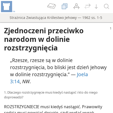
Strażnica Zwiastująca Królestwo Jehowy — 1962 ss. 1-5
Zjednoczeni przeciwko
narodom w dolinie
rozstrzygnięcia
„Rzesze, rzesze są w dolinie
rozstrzygnięcia, bo bliski jest dzień Jehowy
w dolinie rozstrzygnięcia.” —
Joela
3:14
,
NW
.
1. Dlaczego rozstrzygnięcie musi kiedyś nastąpić i kto do niego
doprowadzi?
ROZSTRZYGNIECIE musi kiedyś nastąpić. Prawowity
sędzia musi powziąć decyzję, czyli wydać wyrok,