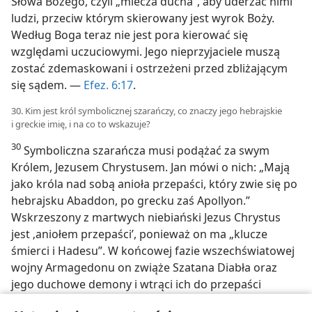
Słowa Bożego, czyli „miecza ducha”, aby uderzać nimi
ludzi, przeciw którym skierowany jest wyrok Boży.
Według Boga teraz nie jest pora kierować się
względami uczuciowymi. Jego nieprzyjaciele muszą
zostać zdemaskowani i ostrzeżeni przed zbliżającym
się sądem. —
Efez. 6:17
.
30. Kim jest król symbolicznej szarańczy, co znaczy jego hebrajskie
i greckie imię, i na co to wskazuje?
30
Symboliczna szarańcza musi podążać za swym
Królem, Jezusem Chrystusem. Jan mówi o nich: „Mają
jako króla nad sobą anioła przepaści, który zwie się po
hebrajsku Abaddon, po grecku zaś Apollyon.”
Wskrzeszony z martwych niebiański Jezus Chrystus
jest ‚aniołem przepaści’, ponieważ on ma „klucze
śmierci i Hadesu”. W końcowej fazie wszechświatowej
wojny Armagedonu on zwiąże Szatana Diabła oraz
jego duchowe demony i wtrąci ich do przepaści
nieaktywności podobnej do śmierci. (
Obj. 20:1-3
)