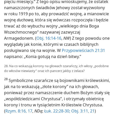
pięciu miesięcy.” Z tego opisu wnioskujemy, że ostatek
namaszczonych świadków Jehowy został wyzwolony
w roku 1919 po to, aby prowadzić wojnę, a mianowicie
wojnę
duchową
, która się wówczas rozpoczęła i będzie
trwać aż do wybuchu wojny „wielkiego dnia Boga
Wszechmocnego” nazywanej zazwyczaj
Armagedonem. (
Obj. 16:14-16
,
NW
) Z tego powodu one
wyglądały jak konie, którymi w czasach biblijnych
posługiwano się na wojnie. W
Przypowieściach 21:31
napisano: „Konia gotują na dzień bitwy.”
28. Na co wskazują korony na głowach szarańczy, ich włosy „podobne
do włosów niewiasty” oraz ich pancerz jakby z żelaza?
28
Symboliczne szarańcze są bojownikami królewskimi,
jak na to wskazują „złote korony” na ich głowach,
ponieważ przez namaszczenie duchem Bożym stały się
„współdziedzicami Chrystusa”, i otrzymały obietnicę
korony i tronu w tysiącletnim Królestwie Chrystusa.
(
Rzym. 8:16, 17
,
NDą
;
Łuk. 22:28-30;
Obj. 3:11,
21
)