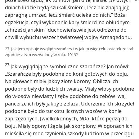
dniach ludzie będą szukali śmierci, lecz nie znajdą jej;
zapragną umrzeć, lecz śmierć ucieka od nich.” Boża
egzekucja, czyli wykonanie kary śmierci na obłudnym
„chrześcijańskim” duchowieństwie jest odłożone do
chwili wybuchu wszechświatowej wojny Armagedonu.
27. Jak Jem opisuje wygląd szarańczy i w jakim więc celu ostatek został
zgodnie z tym wyzwolony w roku 1919?
27
Jak wyglądają te symboliczne szarańcze? Jan mówi:
„Szarańcze były podobne do koni gotowych do boju.
Na głowach miały jakby złote korony. Oblicza ich
podobne były do ludzkich twarzy. Miały włosy podobne
do włosów niewiasty i zęby podobne do zębów lwa;
pancerze ich były jakby z żelaza. Uderzenie ich skrzydeł
podobne było do turkotu licznych wozów w konie
zaprzężonych, [wielkokonnych,
NDą
] które pędzą do
boju. Miały ogony i żądła jak skorpiony. W ogonach ich
mieściła się moc czynienia szkody ludziom w przeciągu