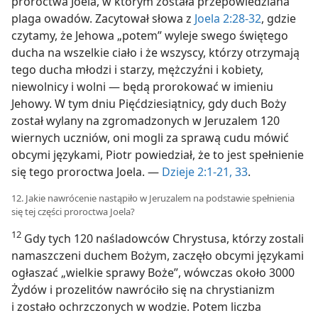
proroctwa Joela, w którym została przepowiedziana
plaga owadów. Zacytował słowa z
Joela 2:28-32
, gdzie
czytamy, że Jehowa „potem” wyleje swego świętego
ducha na wszelkie ciało i że wszyscy, którzy otrzymają
tego ducha młodzi i starzy, mężczyźni i kobiety,
niewolnicy i wolni — będą prorokować w imieniu
Jehowy. W tym dniu Pięćdziesiątnicy, gdy duch Boży
został wylany na zgromadzonych w Jeruzalem 120
wiernych uczniów, oni mogli za sprawą cudu mówić
obcymi językami, Piotr powiedział, że to jest spełnienie
się tego proroctwa Joela. —
Dzieje 2:1-21,
33
.
12. Jakie nawrócenie nastąpiło w Jeruzalem na podstawie spełnienia
się tej części proroctwa Joela?
12
Gdy tych 120 naśladowców Chrystusa, którzy zostali
namaszczeni duchem Bożym, zaczęło obcymi językami
ogłaszać „wielkie sprawy Boże”, wówczas około 3000
Żydów i prozelitów nawróciło się na chrystianizm
i zostało ochrzczonych w wodzie. Potem liczba