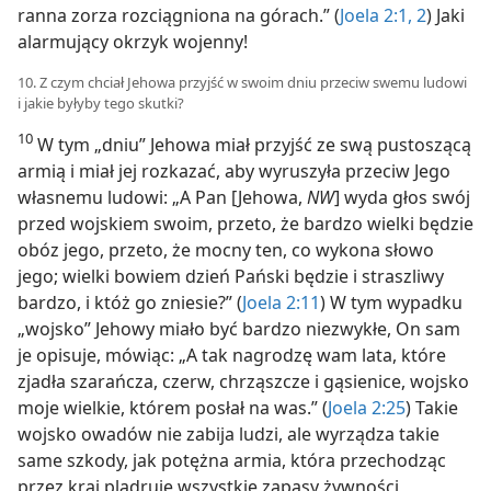
ranna zorza rozciągniona na górach.” (
Joela 2:1, 2
) Jaki
alarmujący okrzyk wojenny!
10. Z czym chciał Jehowa przyjść w swoim dniu przeciw swemu ludowi
i jakie byłyby tego skutki?
10
W tym „dniu” Jehowa miał przyjść ze swą pustoszącą
armią i miał jej rozkazać, aby wyruszyła przeciw Jego
własnemu ludowi: „A Pan [Jehowa,
NW
] wyda głos swój
przed wojskiem swoim, przeto, że bardzo wielki będzie
obóz jego, przeto, że mocny ten, co wykona słowo
jego; wielki bowiem dzień Pański będzie i straszliwy
bardzo, i któż go zniesie?” (
Joela 2:11
) W tym wypadku
„wojsko” Jehowy miało być bardzo niezwykłe, On sam
je opisuje, mówiąc: „A tak nagrodzę wam lata, które
zjadła szarańcza, czerw, chrząszcze i gąsienice, wojsko
moje wielkie, którem posłał na was.” (
Joela 2:25
) Takie
wojsko owadów nie zabija ludzi, ale wyrządza takie
same szkody, jak potężna armia, która przechodząc
przez kraj plądruje wszystkie zapasy żywności,