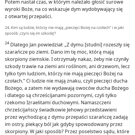
Potem nastał czas, w którym należało głosić surowe
wyroki Boże, na co wskazuje dym wydobywający się
z otwartej przepaści.
24. Kim są ludzie, którzy nie mają „pieczęci Bożej na czołach” i w jaki
sposób ‚czyni się im szkodę’?
24
Dlatego Jan powiedział: „Z dymu [studni] rozeszły się
szarańcze po ziemi. Dano im tę moc, którą mają
skorpiony ziemskie. I otrzymały nakaz, żeby nie czyniły
szkody trawie na ziemi ani roślinom, ani drzewom, lecz
tylko tym ludziom, którzy nie mają pieczęci Bożej na
czołach.” Ci ludzie nie mają znaku, czyli pieczęci ducha
Bożego, a zatem nie wydawają owoców ducha Bożego
i dlatego są chrześcijanami pozornymi, czyli tylko
rzekomo Izraelitami duchowymi. Namaszczeni
chrześcijańscy świadkowie Jehowy przedstawieni
przez wychodzącą z dymu przepaści szarańczę zadają
im ostry, piekący ból jak gdyby spowodowany przez
skorpiony. W jaki sposób? Przez poselstwo sądu, które