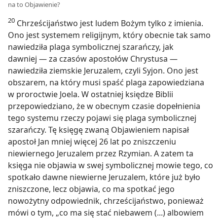
na to Objawienie?
20
Chrześcijaństwo jest ludem Bożym tylko z imienia.
Ono jest systemem religijnym, który obecnie tak samo
nawiedziła plaga symbolicznej szarańczy, jak
dawniej — za czasów apostołów Chrystusa —
nawiedziła ziemskie Jeruzalem, czyli Syjon. Ono jest
obszarem, na który musi spaść plaga zapowiedziana
w proroctwie Joela. W ostatniej księdze Biblii
przepowiedziano, że w obecnym czasie dopełnienia
tego systemu rzeczy pojawi się plaga symbolicznej
szarańczy. Tę księgę zwaną Objawieniem napisał
apostoł Jan mniej więcej 26 lat po zniszczeniu
niewiernego Jeruzalem przez Rzymian. A zatem ta
księga nie objawia w swej symbolicznej mowie tego, co
spotkało dawne niewierne Jeruzalem, które już było
zniszczone, lecz objawia, co ma spotkać jego
nowożytny odpowiednik, chrześcijaństwo, ponieważ
mówi o tym, „co ma się stać niebawem (...) albowiem