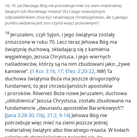
18, 19. (a) Dlaczego Bóg nie potrzebuje mieć na ziemi materialnej
świątyni lub literalnego miasta? (b) Czego nowożytnym
odpowiednikiem chce być teraźniejsze chrześcijaństwo, ale z jakiego
punktu widzenia jest ono czymś wręcz przeciwnym?
18
Jeruzalem, czyli Syjon, i jego świątynia zostały
zniszczone w roku 70. Lecz teraz Jehowa Bóg ma
świątynię duchową, składającą się z kamienia
węgielnego, Jezusa Chrystusa, i jego wiernych
naśladowców, którzy są na nim zbudowani jako „żywe
kamienie”. (
1 Kor. 3:16, 17;
Efez. 2:20-22
,
NW
) Ta
duchowa świątynia Boża ma jeszcze drugorzędny
fundament, to jest chrześcijańskich apostołów
i proroków. Również Boże nowe Jeruzalem, duchowa
„oblubienica” Jezusa Chrystusa, zostało zbudowane na
fundamencie „dwunastu apostołów Barankowych”!
(
Jana 3:28-30;
Obj. 21:2,
9-14
) Jehowa Bóg nie
potrzebuje więc mieć na ziemi jeszcze jednej
materialnej świątyni albo literalnego miasta. W kołach