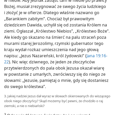
w niebie. Aby jednak zasiąść tam w niebie po prawicy
Bożej, musiał zrezygnować ze swego życia ludzkiego
i złożyć je w ofierze. Dlatego właśnie nazwano go
„Barankiem zabitym”. Chociaż był prawowitym
dziedzicem Dawida, uchylił się od zostania Królem na
ziemi. Ogłaszał „Królestwo Niebios”, „Królestwo Boże”.
Ale kiedy go skazano na śmierć na palu straceń poza
murami starej Jerozolimy, rzymski gubernator tego
kraju wydał rozkaz umieszczenia nad jego głową
napisu: „Jezus Nazareński, król żydowski” (
Jana 19:16-
22
). Nic więc dziwnego, że jeden ze złoczyńców
przytwierdzonych do pala obok Jezusa okazał wiarę
w powstanie z umarłych, zwróciwszy się do niego ze
słowami: „Jezusie, pamiętaj o mnie, gdy się dostaniesz
do swego królestwa”.
3. Jakiej nadziei Jezus dał wyraz w słowach skierowanych do wiszącego
obok niego złoczyńcy? Skąd możemy być pewni, że chodziło o raj
ziemski, a nie o niebiański?
3