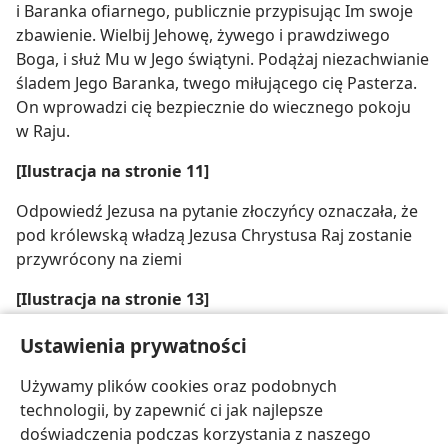
i Baranka ofiarnego, publicznie przypisując Im swoje
zbawienie. Wielbij Jehowę, żywego i prawdziwego
Boga, i służ Mu w Jego świątyni. Podążaj niezachwianie
śladem Jego Baranka, twego miłującego cię Pasterza.
On wprowadzi cię bezpiecznie do wiecznego pokoju
w Raju.
[Ilustracja na stronie 11]
Odpowiedź Jezusa na pytanie złoczyńcy oznaczała, że
pod królewską władzą Jezusa Chrystusa Raj zostanie
przywrócony na ziemi
[Ilustracja na stronie 13]
„Wielka rzesza” tych, którzy przeżyją „ucisk”, znajdzie
Ustawienia prywatności
się na drodze powrotnej do życia wiecznego
Używamy plików cookies oraz podobnych
w pokojowym Raju i rozprzestrzeni go po całej ziemi
technologii, by zapewnić ci jak najlepsze
doświadczenia podczas korzystania z naszego