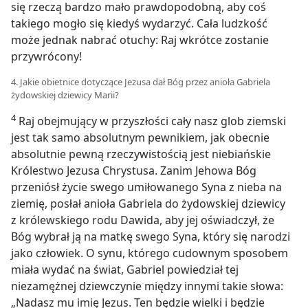
się rzeczą bardzo mało prawdopodobną, aby coś
takiego mogło się kiedyś wydarzyć. Cała ludzkość
może jednak nabrać otuchy: Raj wkrótce zostanie
przywrócony!
4. Jakie obietnice dotyczące Jezusa dał Bóg przez anioła Gabriela
żydowskiej dziewicy Marii?
4
Raj obejmujący w przyszłości cały nasz glob ziemski
jest tak samo absolutnym pewnikiem, jak obecnie
absolutnie pewną rzeczywistością jest niebiańskie
Królestwo Jezusa Chrystusa. Zanim Jehowa Bóg
przeniósł życie swego umiłowanego Syna z nieba na
ziemię, posłał anioła Gabriela do żydowskiej dziewicy
z królewskiego rodu Dawida, aby jej oświadczył, że
Bóg wybrał ją na matkę swego Syna, który się narodzi
jako człowiek. O synu, którego cudownym sposobem
miała wydać na świat, Gabriel powiedział tej
niezamężnej dziewczynie między innymi takie słowa:
„Nadasz mu imię Jezus. Ten będzie wielki i będzie