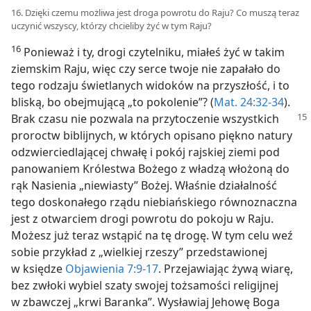
16. Dzięki czemu możliwa jest droga powrotu do Raju? Co muszą teraz
uczynić wszyscy, którzy chcieliby żyć w tym Raju?
16
Ponieważ i ty, drogi czytelniku, miałeś żyć w takim
ziemskim Raju, więc czy serce twoje nie zapałało do
tego rodzaju świetlanych widoków na przyszłość, i to
bliską, bo obejmującą „to pokolenie”? (
Mat. 24:32-34
).
Brak czasu nie pozwala
na przytoczenie wszystkich
proroctw biblijnych, w których opisano piękno natury
odzwierciedlającej chwałę i pokój rajskiej ziemi pod
panowaniem Królestwa Bożego z władzą włożoną do
rąk Nasienia „niewiasty” Bożej. Właśnie działalność
tego doskonałego rządu niebiańskiego równoznaczna
jest z otwarciem drogi powrotu do pokoju w Raju.
Możesz już teraz wstąpić na tę drogę. W tym celu weź
sobie przykład z „wielkiej rzeszy” przedstawionej
w księdze
Objawienia 7:9-17
. Przejawiając żywą wiarę,
bez zwłoki wybiel szaty swojej tożsamości religijnej
w zbawczej „krwi Baranka”. Wysławiaj Jehowę Boga