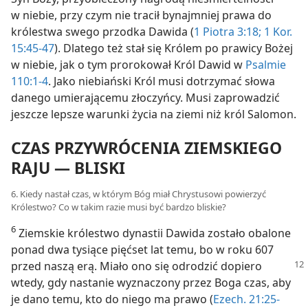
w niebie, przy czym nie tracił bynajmniej prawa do
królestwa swego przodka Dawida (
1 Piotra 3:18;
1 Kor.
15:45-47
). Dlatego też stał się Królem po prawicy Bożej
w niebie, jak o tym prorokował Król Dawid w
Psalmie
110:1-4
. Jako niebiański Król musi dotrzymać słowa
danego umierającemu złoczyńcy. Musi zaprowadzić
jeszcze lepsze warunki życia na ziemi niż król Salomon.
CZAS PRZYWRÓCENIA ZIEMSKIEGO
RAJU — BLISKI
6. Kiedy nastał czas, w którym Bóg miał Chrystusowi powierzyć
Królestwo? Co w takim razie musi być bardzo bliskie?
6
Ziemskie królestwo dynastii Dawida zostało obalone
ponad dwa tysiące pięćset lat temu, bo w roku 607
przed naszą erą. Miało
ono się odrodzić dopiero
wtedy, gdy nastanie wyznaczony przez Boga czas, aby
je dano temu, kto do niego ma prawo (
Ezech. 21:25-