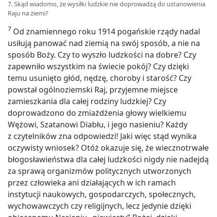
7. Skąd wiadomo, że wysiłki ludzkie nie doprowadzą do ustanowienia
Raju na ziemi?
7
Od znamiennego roku 1914 pogańskie rządy nadal
usiłują panować nad ziemią na swój sposób, a nie na
sposób Boży. Czy to wyszło ludzkości na dobre? Czy
zapewniło wszystkim na świecie pokój? Czy dzięki
temu usunięto głód, nędzę, choroby i starość? Czy
powstał ogólnoziemski Raj, przyjemne miejsce
zamieszkania dla całej rodziny ludzkiej? Czy
doprowadzono do zmiażdżenia głowy wielkiemu
Wężowi, Szatanowi Diabłu, i jego nasieniu? Każdy
z czytelników zna odpowiedzi! Jaki więc stąd wynika
oczywisty wniosek? Otóż okazuje się, że wiecznotrwałe
błogosławieństwa dla całej ludzkości nigdy nie nadejdą
za sprawą organizmów politycznych utworzonych
przez człowieka ani działających w ich ramach
instytucji naukowych, gospodarczych, społecznych,
wychowawczych czy religijnych, lecz jedynie dzięki