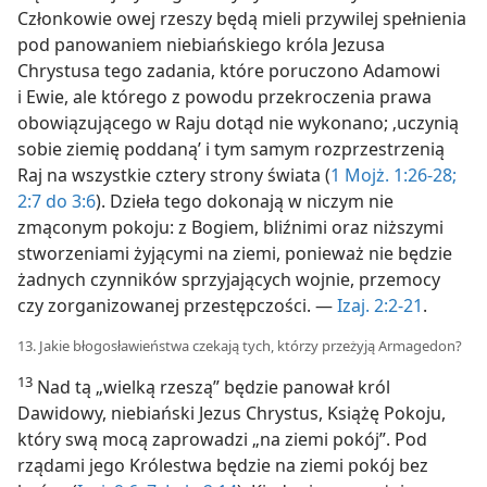
Członkowie owej rzeszy będą mieli przywilej spełnienia
pod panowaniem niebiańskiego króla Jezusa
Chrystusa tego zadania, które poruczono Adamowi
i Ewie, ale którego z powodu przekroczenia prawa
obowiązującego w Raju dotąd nie wykonano; ‚uczynią
sobie ziemię poddaną’ i tym samym rozprzestrzenią
Raj na wszystkie cztery strony świata (
1 Mojż. 1:26-28;
2:7 do 3:6
). Dzieła tego dokonają w niczym nie
zmąconym pokoju: z Bogiem, bliźnimi oraz niższymi
stworzeniami żyjącymi na ziemi, ponieważ nie będzie
żadnych czynników sprzyjających wojnie, przemocy
czy zorganizowanej przestępczości. —
Izaj. 2:2-21
.
13. Jakie błogosławieństwa czekają tych, którzy przeżyją Armagedon?
13
Nad tą „wielką rzeszą” będzie panował król
Dawidowy, niebiański Jezus Chrystus, Książę Pokoju,
który swą mocą zaprowadzi „na ziemi pokój”. Pod
rządami jego Królestwa będzie na ziemi pokój bez