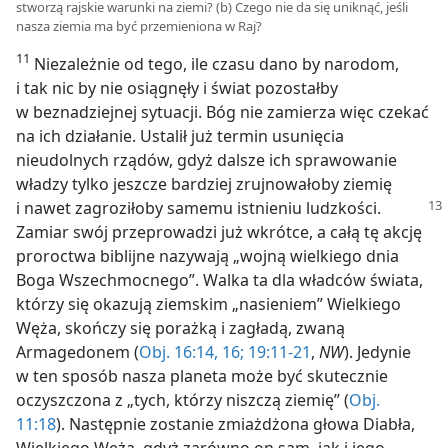
stworzą rajskie warunki na ziemi? (b) Czego nie da się uniknąć, jeśli
nasza ziemia ma być przemieniona w Raj?
11
Niezależnie od tego, ile czasu dano by narodom,
i tak nic by nie osiągnęły i świat pozostałby
w beznadziejnej sytuacji. Bóg nie zamierza więc czekać
na ich działanie. Ustalił już termin usunięcia
nieudolnych rządów, gdyż dalsze ich sprawowanie
władzy tylko jeszcze bardziej zrujnowałoby ziemię
i nawet zagroziłoby samemu
istnieniu ludzkości.
Zamiar swój przeprowadzi już wkrótce, a całą tę akcję
proroctwa biblijne nazywają „wojną wielkiego dnia
Boga Wszechmocnego”. Walka ta dla władców świata,
którzy się okazują ziemskim „nasieniem” Wielkiego
Węża, skończy się porażką i zagładą, zwaną
Armagedonem (
Obj. 16:14,
16;
19:11-21
,
NW
). Jedynie
w ten sposób nasza planeta może być skutecznie
oczyszczona z „tych, którzy niszczą ziemię” (
Obj.
11:18
). Następnie zostanie zmiażdżona głowa Diabła,
Wielkiego Węża, gdyż zarówno on sam, jak i jego