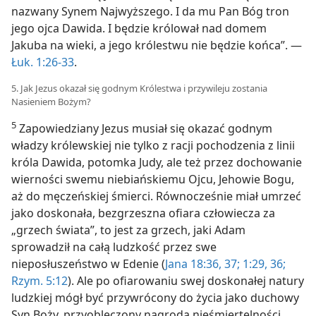
nazwany Synem Najwyższego. I da mu Pan Bóg tron
jego ojca Dawida. I będzie królował nad domem
Jakuba na wieki, a jego królestwu nie będzie końca”. —
Łuk. 1:26-33
.
5. Jak Jezus okazał się godnym Królestwa i przywileju zostania
Nasieniem Bożym?
5
Zapowiedziany Jezus musiał się okazać godnym
władzy królewskiej nie tylko z racji pochodzenia z linii
króla Dawida, potomka Judy, ale też przez dochowanie
wierności swemu niebiańskiemu Ojcu, Jehowie Bogu,
aż do męczeńskiej śmierci. Równocześnie miał umrzeć
jako doskonała, bezgrzeszna ofiara człowiecza za
„grzech świata”, to jest za grzech, jaki Adam
sprowadził na całą ludzkość przez swe
nieposłuszeństwo w Edenie (
Jana 18:36, 37;
1:29,
36;
Rzym. 5:12
). Ale po ofiarowaniu swej doskonałej natury
ludzkiej mógł być przywrócony do życia jako duchowy
Syn Boży, przyobleczony nagrodą nieśmiertelności