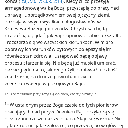
końca (
Izaj. 9:6, 7;
Łuk. 2:14
). Kiedy ci, co przeżyją
armagedonową walkę Bożą, przystąpią do pracy nad
uprawą i uporządkowaniem swej ojczyzny, ziemi,
doznają w swych wysiłkach błogosławieństw
Królestwa Bożego pod władzą Chrystusa i będą
z radością oglądać, jak Raj stopniowo nabiera kształtu
i rozszerza się we wszystkich kierunkach. W miarę
poprawy ich warunków bytowych polepszy się im
również stan zdrowia i ustępować będą objawy
procesu starzenia się. Nie będą już musieli umierać,
bez względu na to, jak długo żyli, ponieważ ludzkość
znajdzie się na drodze powrotu do życia
wiecznotrwałego w pokojowym Raju.
14. Kto z czasem przyłączy się do tych, którzy przeżyli?
14
W ustalonym przez Boga czasie do tych pionierów
pracujących nad przywróceniem Raju przyłączą się
niezliczone rzesze dalszych ludzi. Skąd się wezmą? Nie
tylko z rodzin, jakie założą ci, co przeżyją, bo w głównej