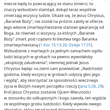
mierze będą to powracający ze stanu śmierci, to
znaczy wzbudzeni stamtąd, dokąd teraz wspólnie
zmierzają wszyscy ludzie. Okaże się, że Jezus Chrystus,
„Baranek Boży”, nie został na próżno zabity w ofierze.
Jego własne zmartwychwstanie stanowi gwarancję od
Boga, że również ci wszyscy, za których „Baranek
Boży” zmarł, pod rządami Królestwa tego Baranka
zmartwychwstaną (
1 Kor. 15:13-20;
Dzieje 17:31
).
Wzbudzenie z martwych za jednym zamachem ogółu
ludzi leżących w grobach na pewno wywołałoby
„eksplozję zaludnienia”; niemniej jednak Jezus
Chrystus będąc na ziemi sam powiedział: „Nadchodzi
godzina, kiedy wszyscy w grobach usłyszą głos jego
i wyjdą”, aby skorzystać ze sposobności wiecznego
życia w Bożym nowym porządku rzeczy (
Jana 5:28, 29
).
Król Jezus Chrystus zostanie Ojcem Wieczności
w stosunku do odkupionych i kogo zawoła, ten wyjdzie
ze wspólnego grobu ludzkości. Kiedy wywoła owego
złoczyńcę, który zmarł przed dziewiętnastoma