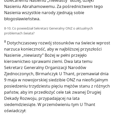
obiecanemu Nasieniu „niewiasty” Bożej, dzięki
Nasieniu Abrahamowemu. Za pośrednictwem tego
Nasienia wszystkie narody zjednają sobie
błogosławieństwa.
8-10. Co powiedział Sekretarz Generalny ONZ o aktualnych
problemach świata?
8
Dotychczasowy rozwój stosunków na świecie wprost
narzuca konieczność, aby w najbliższej przyszłości
Nasienie „niewiasty” Bożej w pełni przejęło
kierownictwo sprawami ziemi. Dwa lata temu
Sekretarz Generalny Organizacji Narodów
Zjednoczonych, Birmańczyk U Thant, przemawiał dnia
9 maja w nowojorskiej siedzibie ONZ na nieoficjalnym
posiedzeniu trzydziestu pięciu mężów stanu z różnych
państw, aby im przedłożyć cele tak zwanej Drugiej
Dekady Rozwoju, przypadającej na lata
siedemdziesiąte. W przemówieniu tym U Thant
oświadczył: