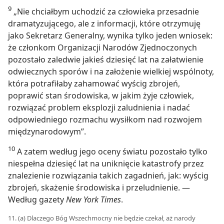
9
„Nie chciałbym uchodzić za człowieka przesadnie
dramatyzującego, ale z informacji, które otrzymuję
jako Sekretarz Generalny, wynika tylko jeden wniosek:
że członkom Organizacji Narodów Zjednoczonych
pozostało zaledwie jakieś dziesięć lat na załatwienie
odwiecznych sporów i na założenie wielkiej wspólnoty,
która potrafiłaby zahamować wyścig zbrojeń,
poprawić stan środowiska, w jakim żyje człowiek,
rozwiązać problem eksplozji zaludnienia i nadać
odpowiedniego rozmachu wysiłkom nad rozwojem
międzynarodowym”.
10
A zatem według jego oceny światu pozostało tylko
niespełna dziesięć lat na uniknięcie katastrofy przez
znalezienie rozwiązania takich zagadnień, jak: wyścig
zbrojeń, skażenie środowiska i przeludnienie. —
Według gazety
New York Times
.
11. (a) Dlaczego Bóg Wszechmocny nie będzie czekał, aż narody