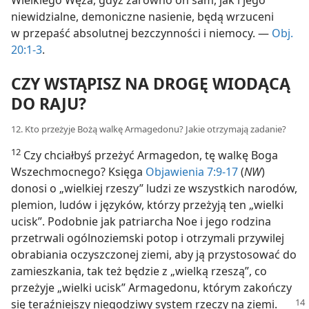
niewidzialne, demoniczne nasienie, będą wrzuceni
w przepaść absolutnej bezczynności i niemocy. —
Obj.
20:1-3
.
CZY WSTĄPISZ NA DROGĘ WIODĄCĄ
DO RAJU?
12. Kto przeżyje Bożą walkę Armagedonu? Jakie otrzymają zadanie?
12
Czy chciałbyś przeżyć Armagedon, tę walkę Boga
Wszechmocnego? Księga
Objawienia 7:9-17
(
NW
)
donosi o „wielkiej rzeszy” ludzi ze wszystkich narodów,
plemion, ludów i języków, którzy przeżyją ten „wielki
ucisk”. Podobnie jak patriarcha Noe i jego rodzina
przetrwali ogólnoziemski potop i otrzymali przywilej
obrabiania oczyszczonej ziemi, aby ją przystosować do
zamieszkania, tak też będzie z „wielką rzeszą”, co
przeżyje „wielki ucisk” Armagedonu, którym zakończy
się teraźniejszy niegodziwy system rzeczy na ziemi.