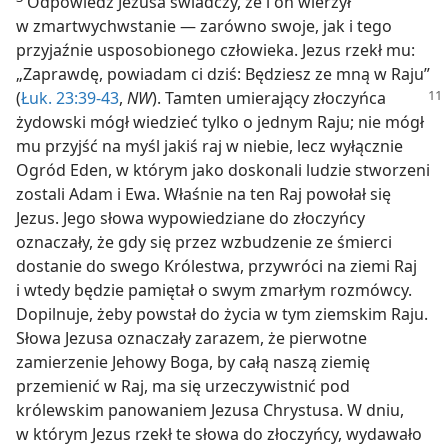
Odpowiedź Jezusa świadczy, że i on wierzył
w zmartwychwstanie — zarówno swoje, jak i tego
przyjaźnie usposobionego człowieka. Jezus rzekł mu:
„Zaprawdę, powiadam ci dziś: Będziesz ze mną w Raju”
(
Łuk. 23:39-43
,
NW
). Tamten umierający złoczyńca
żydowski mógł wiedzieć tylko o jednym Raju; nie mógł
mu przyjść na myśl jakiś raj w niebie, lecz wyłącznie
Ogród Eden, w którym jako doskonali ludzie stworzeni
zostali Adam i Ewa. Właśnie na ten Raj powołał się
Jezus. Jego słowa wypowiedziane do złoczyńcy
oznaczały, że gdy się przez wzbudzenie ze śmierci
dostanie do swego Królestwa, przywróci na ziemi Raj
i wtedy będzie pamiętał o swym zmarłym rozmówcy.
Dopilnuje, żeby powstał do życia w tym ziemskim Raju.
Słowa Jezusa oznaczały zarazem, że pierwotne
zamierzenie Jehowy Boga, by całą naszą ziemię
przemienić w Raj, ma się urzeczywistnić pod
królewskim panowaniem Jezusa Chrystusa. W dniu,
w którym Jezus rzekł te słowa do złoczyńcy, wydawało