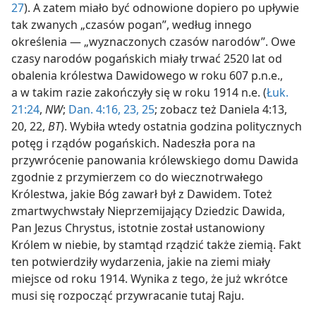
27
). A zatem miało być odnowione dopiero po upływie
tak zwanych „czasów pogan”, według innego
określenia — „wyznaczonych czasów narodów”. Owe
czasy narodów pogańskich miały trwać 2520 lat od
obalenia królestwa Dawidowego w roku 607 p.n.e.,
a w takim razie zakończyły się w roku 1914 n.e. (
Łuk.
21:24
,
NW
;
Dan. 4:16,
23,
25
; zobacz też Daniela 4:13,
20, 22,
BT
). Wybiła wtedy ostatnia godzina politycznych
potęg i rządów pogańskich. Nadeszła pora na
przywrócenie panowania królewskiego domu Dawida
zgodnie z przymierzem co do wiecznotrwałego
Królestwa, jakie Bóg zawarł był z Dawidem. Toteż
zmartwychwstały Nieprzemijający Dziedzic Dawida,
Pan Jezus Chrystus, istotnie został ustanowiony
Królem w niebie, by stamtąd rządzić także ziemią. Fakt
ten potwierdziły wydarzenia, jakie na ziemi miały
miejsce od roku 1914. Wynika z tego, że już wkrótce
musi się rozpocząć przywracanie tutaj Raju.