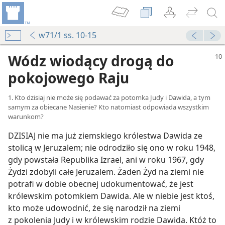
w71/1 ss. 10-15
Wódz wiodący drogą do
pokojowego Raju
1. Kto dzisiaj nie może się podawać za potomka Judy i Dawida, a tym
samym za obiecane Nasienie? Kto natomiast odpowiada wszystkim
warunkom?
DZISIAJ nie ma już ziemskiego królestwa Dawida ze
stolicą w Jeruzalem; nie odrodziło się ono w roku 1948,
gdy powstała Republika Izrael, ani w roku 1967, gdy
Żydzi zdobyli całe Jeruzalem. Żaden Żyd na ziemi nie
potrafi w dobie obecnej udokumentować, że jest
królewskim potomkiem Dawida. Ale w niebie jest ktoś,
kto może udowodnić, że się narodził na ziemi
z pokolenia Judy i w królewskim rodzie Dawida. Któż to