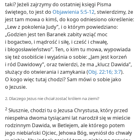
taki? Jeżeli zajrzymy do ostatniej księgi Pisma
świętego, to jest do
Objawienia 5:5-12
, stwierdzimy, że
jest tam mowa o kimś, do kogo odniesiono określenie:
„Lew z pokolenia Judy”, i o którym powiedziano:
„Godzien jest ten Baranek zabity wziąć moc
i bogactwo, i mądrość i siłę, i cześć i chwałę,
i błogosławieństwo”. Ten, o kim tu mowa, wypowiada
się też osobiście i wyjaśnia o sobie: „Jam jest korzeń
i ród Dawidowy”, oraz twierdzi, że ma „klucz Dawida”,
służący do otwierania i zamykania (
Obj. 22:16;
3:7
).
O kogo więc tutaj chodzi? Sam mówi o sobie jako
o Jezusie.
2. Dlaczego Jezus nie chciał zostać królem na ziemi?
2
Słusznie, chodzi tu o Jezusa Chrystusa, który przed
niespełna dwoma tysiącami lat narodził się w mieście
rodzinnym Dawida, w Betlejem, ale którego potem
jego niebiański Ojciec, Jehowa Bóg, wyniósł do chwały