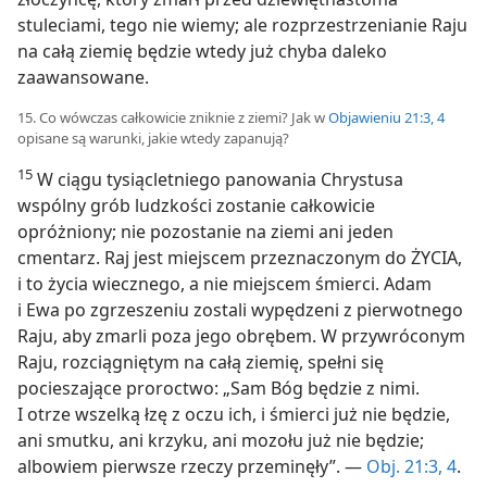
stuleciami, tego nie wiemy; ale rozprzestrzenianie Raju
na całą ziemię będzie wtedy już chyba daleko
zaawansowane.
15. Co wówczas całkowicie zniknie z ziemi? Jak w
Objawieniu 21:3, 4
opisane są warunki, jakie wtedy zapanują?
15
W ciągu tysiącletniego panowania Chrystusa
wspólny grób ludzkości zostanie całkowicie
opróżniony; nie pozostanie na ziemi ani jeden
cmentarz. Raj jest miejscem przeznaczonym do ŻYCIA,
i to życia wiecznego, a nie miejscem śmierci. Adam
i Ewa po zgrzeszeniu zostali wypędzeni z pierwotnego
Raju, aby zmarli poza jego obrębem. W przywróconym
Raju, rozciągniętym na całą ziemię, spełni się
pocieszające proroctwo: „Sam Bóg będzie z nimi.
I otrze wszelką łzę z oczu ich, i śmierci już nie będzie,
ani smutku, ani krzyku, ani mozołu już nie będzie;
albowiem pierwsze rzeczy przeminęły”. —
Obj. 21:3, 4
.