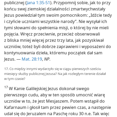
publicznej (
Jana 1:35-51
). Przypomnij sobie, jak to przy
końcu swej ziemskiej działalności zmartwychwstały
Jezus powiedział tym swoim pomocnikom: „Idźcie tedy
i czyńcie uczniami wszystkie narody”. Nie wysyłał ich
tymi słowami do spełnienia misji, o której by nie mieli
pojęcia. Wręcz przeciwnie, przecież obserwowali
z bliska mniej więcej przez trzy lata, jak pozyskiwał
uczniów, toteż byli dobrze zaprawieni i wyposażeni do
kontynuowania dzieła, któremu początek dał sam
Jezus. —
Mat. 28:19
,
NP
.
17. Co między innymi wydarzyło się w ciągu pierwszych sześciu
miesięcy służby publicznej Jezusa? Na jak rozległym terenie działał
w tym czasie?
17
W Kanie Galilejskiej Jezus dokonał swego
pierwszego cudu, aby w ten sposób umocnić wiarę
uczniów w to, że jest Mesjaszem. Potem wstąpił do
Kafarnaum i głosił tam przez pewien czas, a następnie
udał się do Jeruzalem na Paschę roku 30 n.e. Tak więc