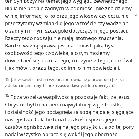
ten Syn Boży? Na temat jego wyglądu zewnętrznego
Biblia nie podaje żadnych wiadomości. Nie znajdziemy
w niej informacji o kolorze jego włosów czy oczu, nie
przeczytamy wzmianki o jego wzroście czy wadze ani
o żadnym innym szczególe dotyczącym jego postaci.
Rzeczy tego rodzaju nie mają istotnego znaczenia.
Bardzo ważną sprawą jest natomiast, jaka była
osobowość tego człowieka; a o tym możemy
dowiedzieć się dużo: z tego, co czynił, z tego, co mówił
i jak mówił, oraz z tego, co inni o nim powiedzieli.
15. Jak w świetle historii wypada porównanie pracowitości Jezusa
z dokonaniami innych ludzi czasów dawnych lub obecnych?
15
Poza wszelką wątpliwością pozostaje fakt, że Jezus
Chrystus był tu na ziemi najwybitniejszą jednostką
i działalność jego pociągnęła za sobą najdalej sięgające
następstwa. Cała historia ludzkości sprzed jego
czasów ogniskowała się na jego przyjściu, a od tej pory
nadal wszystko obraca się wokół jego obecności.