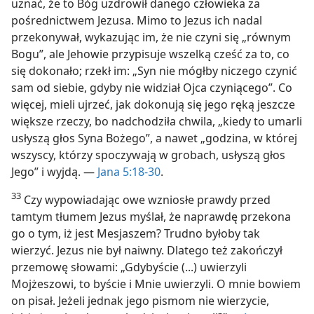
uznać, że to Bóg uzdrowił danego człowieka za
pośrednictwem Jezusa. Mimo to Jezus ich nadal
przekonywał, wykazując im, że nie czyni się „równym
Bogu”, ale Jehowie przypisuje wszelką cześć za to, co
się dokonało; rzekł im: „Syn nie mógłby niczego czynić
sam od siebie, gdyby nie widział Ojca czyniącego”. Co
więcej, mieli ujrzeć, jak dokonują się jego ręką jeszcze
większe rzeczy, bo nadchodziła chwila, „kiedy to umarli
usłyszą głos Syna Bożego”, a nawet „godzina, w której
wszyscy, którzy spoczywają w grobach, usłyszą głos
Jego” i wyjdą. —
Jana 5:18-30
.
33
Czy wypowiadając owe wzniosłe prawdy przed
tamtym tłumem Jezus myślał, że naprawdę przekona
go o tym, iż jest Mesjaszem? Trudno byłoby tak
wierzyć. Jezus nie był naiwny. Dlatego też zakończył
przemowę słowami: „Gdybyście (...) uwierzyli
Mojżeszowi, to byście i Mnie uwierzyli. O mnie bowiem
on pisał. Jeżeli jednak jego pismom nie wierzycie,