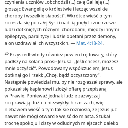
czynienia uczniów „obchodził (...) całą Galileję (...),
głosząc Ewangelię o królestwie i lecząc wszelkie
choroby i wszelkie słabości”. Wkrótce wieść o tym
rozeszła się po całej Syrii i nadciągnęły liczne rzesze
ludzi dotkniętych różnymi chorobami, między innymi
epileptycy, paralitycy i ludzie opętani przez demony,
a on uzdrawiał ich wszystkich. —
Mat. 4:18-24
.
26
Przyszedł wtedy również pewien trędowaty, który
padłszy na kolana prosił Jezusa: „Jeśli chcesz, możesz
mnie oczyścić”. Powodowany współczuciem, Jezus
dotknął go i rzekł: „Chcę, bądź oczyszczony”.
Następnie powiedział mu, by nie rozgłaszał sprawy, ale
pokazał się kapłanowi i złożył ofiarę przepisaną
w Prawie. Ponieważ jednak ludzie zazwyczaj
rozprawiają dużo o niezwykłych rzeczach, więc
niebawem wieść o tym tak się rozniosła, że Jezus już
nawet nie mógł otwarcie wejść do miasta. Szukał
trochę spokoju i ciszy w odludnych miejscach daleko