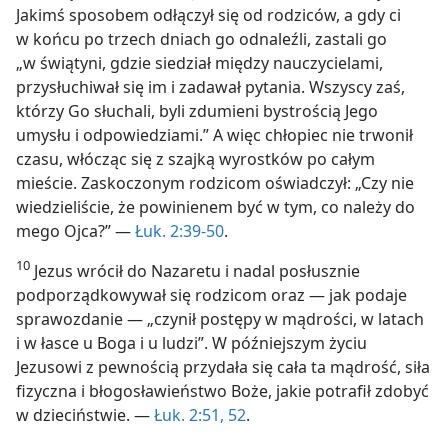
Jakimś sposobem odłączył się od rodziców, a gdy ci
w końcu po trzech dniach go odnaleźli, zastali go
„w świątyni, gdzie siedział między nauczycielami,
przysłuchiwał się im i zadawał pytania. Wszyscy zaś,
którzy Go słuchali, byli zdumieni bystrością Jego
umysłu i odpowiedziami.” A więc chłopiec nie trwonił
czasu, włócząc się z szajką wyrostków po całym
mieście. Zaskoczonym rodzicom oświadczył: „Czy nie
wiedzieliście, że powinienem być w tym, co należy do
mego Ojca?” —
Łuk. 2:39-50
.
10
Jezus wrócił do Nazaretu i nadal posłusznie
podporządkowywał się rodzicom oraz — jak podaje
sprawozdanie — „czynił postępy w mądrości, w latach
i w łasce u Boga i u ludzi”. W późniejszym życiu
Jezusowi z pewnością przydała się cała ta mądrość, siła
fizyczna i błogosławieństwo Boże, jakie potrafił zdobyć
w dzieciństwie. —
Łuk. 2:51, 52
.