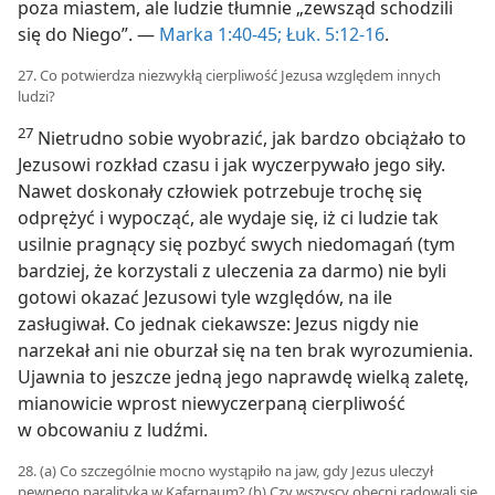
poza miastem, ale ludzie tłumnie „zewsząd schodzili
się do Niego”. —
Marka 1:40-45;
Łuk. 5:12-16
.
27. Co potwierdza niezwykłą cierpliwość Jezusa względem innych
ludzi?
27
Nietrudno sobie wyobrazić, jak bardzo obciążało to
Jezusowi rozkład czasu i jak wyczerpywało jego siły.
Nawet doskonały człowiek potrzebuje trochę się
odprężyć i wypocząć, ale wydaje się, iż ci ludzie tak
usilnie pragnący się pozbyć swych niedomagań (tym
bardziej, że korzystali z uleczenia za darmo) nie byli
gotowi okazać Jezusowi tyle względów, na ile
zasługiwał. Co jednak ciekawsze: Jezus nigdy nie
narzekał ani nie oburzał się na ten brak wyrozumienia.
Ujawnia to jeszcze jedną jego naprawdę wielką zaletę,
mianowicie wprost niewyczerpaną cierpliwość
w obcowaniu z ludźmi.
28. (a) Co szczególnie mocno wystąpiło na jaw, gdy Jezus uleczył
pewnego paralityka w Kafarnaum? (b) Czy wszyscy obecni radowali się