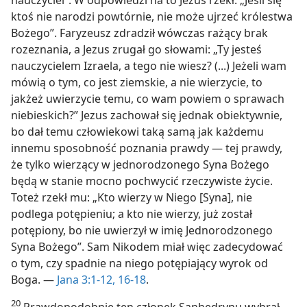
ktoś nie narodzi powtórnie, nie może ujrzeć królestwa
Bożego”. Faryzeusz zdradził wówczas rażący brak
rozeznania, a Jezus zrugał go słowami: „Ty jesteś
nauczycielem Izraela, a tego nie wiesz? (...) Jeżeli wam
mówią o tym, co jest ziemskie, a nie wierzycie, to
jakżeż uwierzycie temu, co wam powiem o sprawach
niebieskich?” Jezus zachował się jednak obiektywnie,
bo dał temu człowiekowi taką samą jak każdemu
innemu sposobność poznania prawdy — tej prawdy,
że tylko wierzący w jednorodzonego Syna Bożego
będą w stanie mocno pochwycić rzeczywiste życie.
Toteż rzekł mu: „Kto wierzy w Niego [Syna], nie
podlega potępieniu; a kto nie wierzy, już został
potępiony, bo nie uwierzył w imię Jednorodzonego
Syna Bożego”. Sam Nikodem miał więc zadecydować
o tym, czy spadnie na niego potępiający wyrok od
Boga. —
Jana 3:1-12,
16-18
.
20
Prawdopodobnie ten członek Sanhedrynu wybrał