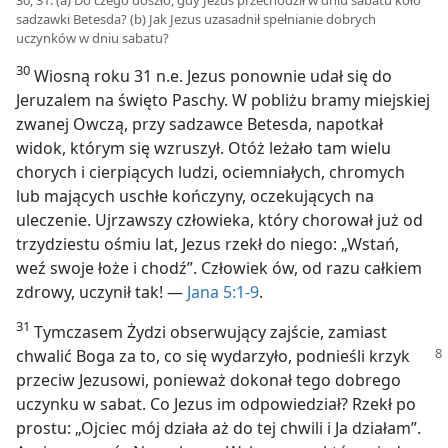
sadzawki Betesda? (b) Jak Jezus uzasadnił spełnianie dobrych
uczynków w dniu sabatu?
30
Wiosną roku 31 n.e. Jezus ponownie udał się do
Jeruzalem na święto Paschy. W pobliżu bramy miejskiej
zwanej Owczą, przy sadzawce Betesda, napotkał
widok, którym się wzruszył. Otóż leżało tam wielu
chorych i cierpiących ludzi, ociemniałych, chromych
lub mających uschłe kończyny, oczekujących na
uleczenie. Ujrzawszy człowieka, który chorował już od
trzydziestu ośmiu lat, Jezus rzekł do niego: „Wstań,
weź swoje łoże i chodź”. Człowiek ów, od razu całkiem
zdrowy, uczynił tak! —
Jana 5:1-9
.
31
Tymczasem Żydzi obserwujący zajście, zamiast
chwalić Boga za
to, co się wydarzyło, podnieśli krzyk
przeciw Jezusowi, ponieważ dokonał tego dobrego
uczynku w sabat. Co Jezus im odpowiedział? Rzekł po
prostu: „Ojciec mój działa aż do tej chwili i Ja działam”.