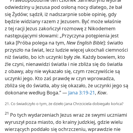
odwiedziny u Jezusa pod osłoną nocy dlatego, że bał
się Żydów; sądził, iż nadszarpnie sobie opinię, gdy
będzie widziany razem z Jezusem. Być może właśnie
z tej racji Jezus zakończył rozmowę z Nikodemem
następującymi słowami: „Przyczyna potępienia jest
taka [Próba polega na tym,
New English Bible
]: światło
przyszło na świat, lecz ludzie więcej ukochali ciemności
niż światło, bo ich uczynki były złe. Każdy bowiem, kto
źle czyni, nienawidzi światła i nie zbliża się do światła
z obawy, aby nie wykazało się, czym rzeczywiście są
uczynki jego. Kto zaś prawdę w czyn wprowadza,
zbliża się do światła, aby się okazało, że uczynki jego są
dokonane według Boga.” —
Jana 3:19-21
,
Kow
.
21. Co świadczyło o tym, że dzieło Jana Chrzciciela dobiegało końca?
21
Po tych wydarzeniach Jezus wraz ze swymi uczniami
wyruszył poza miasto, do krainy judzkiej, gdzie wielu
wierzących poddało się ochrzczeniu, wprawdzie nie