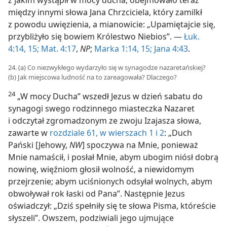
z jakim wystąpił w mocy ducha, obejmowało teraz
między innymi słowa Jana Chrzciciela, który zamilkł
z powodu uwięzienia, a mianowicie: „Upamiętajcie się,
przybliżyło się bowiem Królestwo Niebios”. —
Łuk.
4:14, 15;
Mat. 4:17
,
NP
;
Marka 1:14, 15;
Jana 4:43
.
24. (a) Co niezwykłego wydarzyło się w synagodze nazaretańskiej?
(b) Jak miejscowa ludność na to zareagowała? Dlaczego?
24
„W mocy Ducha” wszedł Jezus w dzień sabatu do
synagogi swego rodzinnego miasteczka Nazaret
i odczytał zgromadzonym ze zwoju Izajasza słowa,
zawarte w
rozdziale 61, w wierszach 1 i 2
: „Duch
Pański [Jehowy,
NW
] spoczywa na Mnie, ponieważ
Mnie namaścił, i posłał Mnie, abym ubogim niósł dobrą
nowinę, więźniom głosił wolność, a niewidomym
przejrzenie; abym uciśnionych odsyłał wolnych, abym
obwoływał rok łaski od Pana”. Następnie Jezus
oświadczył: „Dziś spełniły się te słowa Pisma, któreście
słyszeli”. Owszem, podziwiali jego ujmujące