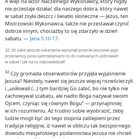
A więc na wzór Naczelnego Wykonawcy, który nigdy
nie przestaje działać dla naszego dobra, który nawet
w sabat zsyła deszcz i światło słoneczne — Jezus, ten
Mistrzowski Wykonawca, także nie przestawał czynić
dobrze innym, chociażby to się zdarzyło w dzień
sabatu. —
Jana 5:10-17
.
32, 33. Jakie jeszcze oskarżenie wysunęli przeciw Jezusowi jego
przeciwnicy poza zastrzeżeniami co do cudownych uzdrowień
w sabat? Jak na to odpowiedział?
32
Czy gromada obserwatorów przyjęła wyjaśnienie
Jezusa? Niestety, nawet się jeszcze więcej rozwścieczyli
i „usiłowali (...) tym bardziej Go zabić, bo nie tylko nie
zachowywał szabatu, ale nadto Boga nazywał swoim
Ojcem, czyniąc się równym Bogu” — przynajmniej
w ich rozumieniu. Aż trudno sobie wyobrazić, żeby
ludzie mogli być do tego stopnia zaślepieni przez
tradycje religijne, iż nawet w obliczu tak bezspornego
dowodu mesjańskiego posłannictwa Jezusa nie chcieli