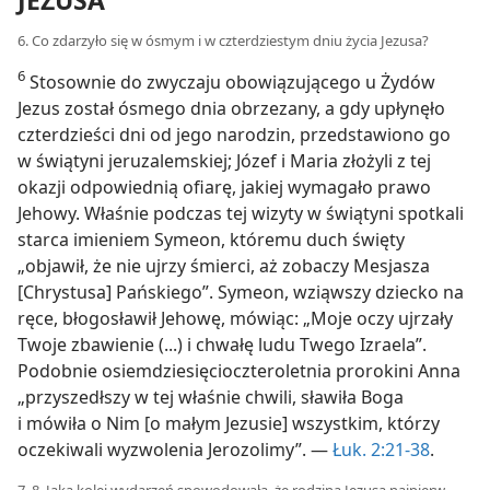
6. Co zdarzyło się w ósmym i w czterdziestym dniu życia Jezusa?
6
Stosownie do zwyczaju obowiązującego u Żydów
Jezus został ósmego dnia obrzezany, a gdy upłynęło
czterdzieści dni od jego narodzin, przedstawiono go
w świątyni jeruzalemskiej; Józef i Maria złożyli z tej
okazji odpowiednią ofiarę, jakiej wymagało prawo
Jehowy. Właśnie podczas tej wizyty w świątyni spotkali
starca imieniem Symeon, któremu duch święty
„objawił, że nie ujrzy śmierci, aż zobaczy Mesjasza
[Chrystusa] Pańskiego”. Symeon, wziąwszy dziecko na
ręce, błogosławił Jehowę, mówiąc: „Moje oczy ujrzały
Twoje zbawienie (...) i chwałę ludu Twego Izraela”.
Podobnie osiemdziesięcioczteroletnia prorokini Anna
„przyszedłszy w tej właśnie chwili, sławiła Boga
i mówiła o Nim [o małym Jezusie] wszystkim, którzy
oczekiwali wyzwolenia Jerozolimy”. —
Łuk. 2:21-38
.