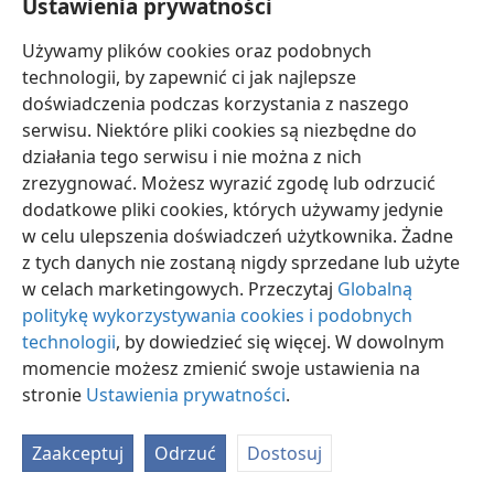
Ustawienia prywatności
synagogi, a faryzeusze mu się przypatrywali, czy
czasem nie „naruszy” sabatu i nie uzdrowi pewnego
Używamy plików cookies oraz podobnych
człowieka z uschłą ręką. Szukając zaczepki, czyli
technologii, by zapewnić ci jak najlepsze
podstawy do oskarżenia, zapytali go bezpośrednio:
doświadczenia podczas korzystania z naszego
„Czy wolno uzdrawiać w szabat?” Jezus w odpowiedzi
serwisu. Niektóre pliki cookies są niezbędne do
także ich zapytał: „Kto z was, jeśli ma jedną owcę i jeśli
działania tego serwisu i nie można z nich
mu ta w dół wpadnie w szabat, nie chwyci i nie
zrezygnować. Możesz wyrazić zgodę lub odrzucić
wyciągnie jej?” Następnie kazał owemu człowiekowi
dodatkowe pliki cookies, których używamy jedynie
wyciągnąć uschłą rękę, która natychmiast stała się tak
w celu ulepszenia doświadczeń użytkownika. Żadne
samo zdrowa jak druga. Czy może tym razem ci
z tych danych nie zostaną nigdy sprzedane lub użyte
faryzejscy religianci oddali chwałę Bogu, ujrzawszy
w celach marketingowych. Przeczytaj
Globalną
potwierdzenie przez Niego mesjańskiego
politykę wykorzystywania cookies i podobnych
posłannictwa Jezusa? Otóż nie, wręcz przeciwnie:
technologii
, by dowiedzieć się więcej. W dowolnym
ogarnięci szałem „wyszli i odbyli naradę przeciw
momencie możesz zmienić swoje ustawienia na
Niemu, w jaki sposób go zgładzić”. Z drugiej strony
stronie
Ustawienia prywatności
.
widzimy ponownie, że ten ‚Pan sabatu’ bynajmniej się
nie lękał tamtych niegodziwców. Nadal czynił dobrze
Zaakceptuj
Odrzuć
Dostosuj
i przez siedem dni w tygodniu wykonywał pracę, jaką
mu zlecił Jehowa. —
Mat. 12:9-14;
Łuk. 6:5-11
.