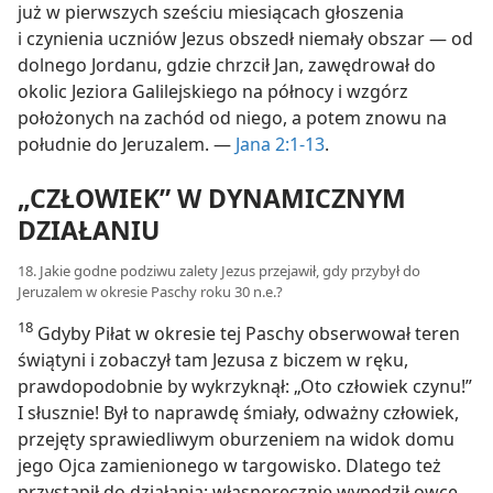
już w pierwszych sześciu miesiącach głoszenia
i czynienia uczniów Jezus obszedł niemały obszar — od
dolnego Jordanu, gdzie chrzcił Jan, zawędrował do
okolic Jeziora Galilejskiego na północy i wzgórz
położonych na zachód od niego, a potem znowu na
południe do Jeruzalem. —
Jana 2:1-13
.
„CZŁOWIEK” W DYNAMICZNYM
DZIAŁANIU
18. Jakie godne podziwu zalety Jezus przejawił, gdy przybył do
Jeruzalem w okresie Paschy roku 30 n.e.?
18
Gdyby Piłat w okresie tej Paschy obserwował teren
świątyni i zobaczył tam Jezusa z biczem w ręku,
prawdopodobnie by wykrzyknął: „Oto człowiek czynu!”
I słusznie! Był to naprawdę śmiały, odważny człowiek,
przejęty sprawiedliwym oburzeniem na widok domu
jego Ojca zamienionego w targowisko. Dlatego też
przystąpił do działania: własnoręcznie wypędził owce