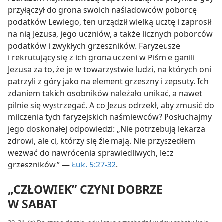
przyłączył do grona swoich naśladowców poborcę
podatków Lewiego, ten urządził wielką ucztę i zaprosił
na nią Jezusa, jego uczniów, a także licznych poborców
podatków i zwykłych grzeszników. Faryzeusze
i rekrutujący się z ich grona uczeni w Piśmie ganili
Jezusa za to, że je w towarzystwie ludzi, na których oni
patrzyli z góry jako na element grzeszny i zepsuty. Ich
zdaniem takich osobników należało unikać, a nawet
pilnie się wystrzegać. A co Jezus odrzekł, aby zmusić do
milczenia tych faryzejskich naśmiewców? Posłuchajmy
jego doskonałej odpowiedzi: „Nie potrzebują lekarza
zdrowi, ale ci, którzy się źle mają. Nie przyszedłem
wezwać do nawrócenia sprawiedliwych, lecz
grzeszników.” —
Łuk. 5:27-32
.
„CZŁOWIEK” CZYNI DOBRZE
W SABAT
30, 31. (a) Do czego doszło, gdy Jezus przechodził w dniu sabatu koło