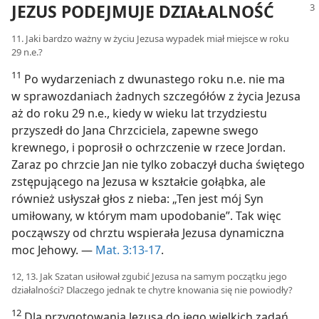
JEZUS PODEJMUJE DZIAŁALNOŚĆ
11. Jaki bardzo ważny w życiu Jezusa wypadek miał miejsce w roku
29 n.e.?
11
Po wydarzeniach z dwunastego roku n.e. nie ma
w sprawozdaniach żadnych szczegółów z życia Jezusa
aż do roku 29 n.e., kiedy w wieku lat trzydziestu
przyszedł do Jana Chrzciciela, zapewne swego
krewnego, i poprosił o ochrzczenie w rzece Jordan.
Zaraz po chrzcie Jan nie tylko zobaczył ducha świętego
zstępującego na Jezusa w kształcie gołąbka, ale
również usłyszał głos z nieba: „Ten jest mój Syn
umiłowany, w którym mam upodobanie”. Tak więc
począwszy od chrztu wspierała Jezusa dynamiczna
moc Jehowy. —
Mat. 3:13-17
.
12, 13. Jak Szatan usiłował zgubić Jezusa na samym początku jego
działalności? Dlaczego jednak te chytre knowania się nie powiodły?
12
Dla przygotowania Jezusa do jego wielkich zadań