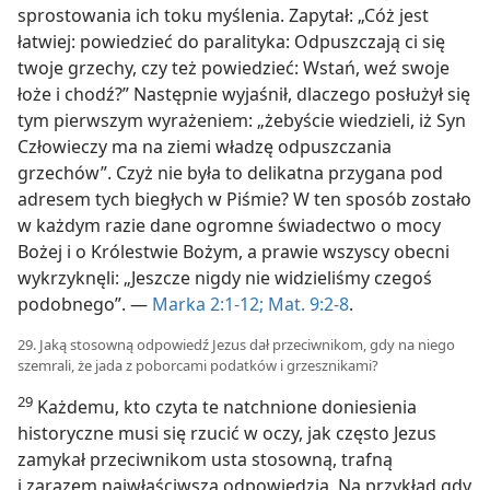
sprostowania ich toku myślenia. Zapytał: „Cóż jest
łatwiej: powiedzieć do paralityka: Odpuszczają ci się
twoje grzechy, czy też powiedzieć: Wstań, weź swoje
łoże i chodź?” Następnie wyjaśnił, dlaczego posłużył się
tym pierwszym wyrażeniem: „żebyście wiedzieli, iż Syn
Człowieczy ma na ziemi władzę odpuszczania
grzechów”. Czyż nie była to delikatna przygana pod
adresem tych biegłych w Piśmie? W ten sposób zostało
w każdym razie dane ogromne świadectwo o mocy
Bożej i o Królestwie Bożym, a prawie wszyscy obecni
wykrzyknęli: „Jeszcze nigdy nie widzieliśmy czegoś
podobnego”. —
Marka 2:1-12;
Mat. 9:2-8
.
29. Jaką stosowną odpowiedź Jezus dał przeciwnikom, gdy na niego
szemrali, że jada z poborcami podatków i grzesznikami?
29
Każdemu, kto czyta te natchnione doniesienia
historyczne musi się rzucić w oczy, jak często Jezus
zamykał przeciwnikom usta stosowną, trafną
i zarazem najwłaściwszą odpowiedzią. Na przykład gdy