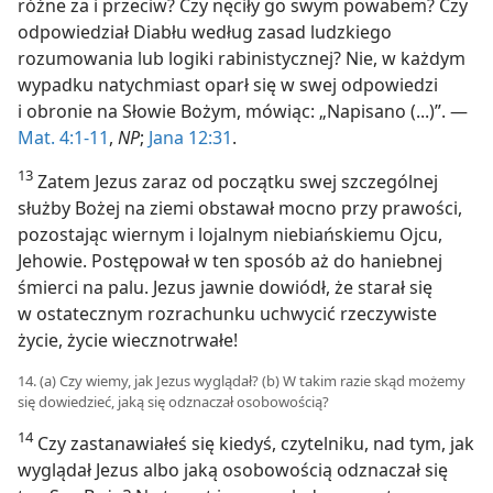
różne za i przeciw? Czy nęciły go swym powabem? Czy
odpowiedział Diabłu według zasad ludzkiego
rozumowania lub logiki rabinistycznej? Nie, w każdym
wypadku natychmiast oparł się w swej odpowiedzi
i obronie na Słowie Bożym, mówiąc: „Napisano (...)”. —
Mat. 4:1-11
,
NP
;
Jana 12:31
.
13
Zatem Jezus zaraz od początku swej szczególnej
służby Bożej na ziemi obstawał mocno przy prawości,
pozostając wiernym i lojalnym niebiańskiemu Ojcu,
Jehowie. Postępował w ten sposób aż do haniebnej
śmierci na palu. Jezus jawnie dowiódł, że starał się
w ostatecznym rozrachunku uchwycić rzeczywiste
życie, życie wiecznotrwałe!
14. (a) Czy wiemy, jak Jezus wyglądał? (b) W takim razie skąd możemy
się dowiedzieć, jaką się odznaczał osobowością?
14
Czy zastanawiałeś się kiedyś, czytelniku, nad tym, jak
wyglądał Jezus albo jaką osobowością odznaczał się