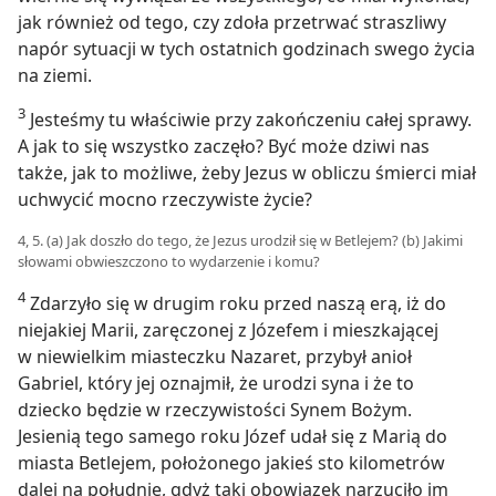
jak również od tego, czy zdoła przetrwać straszliwy
napór sytuacji w tych ostatnich godzinach swego życia
na ziemi.
3
Jesteśmy tu właściwie przy zakończeniu całej sprawy.
A jak to się wszystko zaczęło? Być może dziwi nas
także, jak to możliwe, żeby Jezus w obliczu śmierci miał
uchwycić mocno rzeczywiste życie?
4, 5. (a) Jak doszło do tego, że Jezus urodził się w Betlejem? (b) Jakimi
słowami obwieszczono to wydarzenie i komu?
4
Zdarzyło się w drugim roku przed naszą erą, iż do
niejakiej Marii, zaręczonej z Józefem i mieszkającej
w niewielkim miasteczku Nazaret, przybył anioł
Gabriel, który jej oznajmił, że urodzi syna i że to
dziecko będzie w rzeczywistości Synem Bożym.
Jesienią tego samego roku Józef udał się z Marią do
miasta Betlejem, położonego jakieś sto kilometrów
dalej na południe, gdyż taki obowiązek narzuciło im