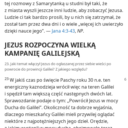
tej rozmowy z Samarytanką u studni był taki, że
z miasta wyszli jeszcze inni ludzie, aby zobaczyć Jezusa.
Ludzie ci tak bardzo prosili, by u nich się zatrzymał, że
został tam przez dwa dni i o wiele „więcej ich uwierzyło
dzięki nauce jego”. —
Jana 4:3-43
,
NP
.
JEZUS ROZPOCZYNA WIELKĄ
KAMPANIĘ GALILEJSKĄ
23. Jaki temat włączył Jezus do ogłaszanej przez siebie wieści po
powrocie do prowincji Galilei? Z jakiego względu?
23
W jakiś czas po święcie Paschy
roku 30 n.e. ten
energiczny kaznodzieja wrócił więc na teren Galilei
i spędził tam większą część następnych dwóch lat.
Sprawozdanie podaje o tym: „Powrócił Jezus w mocy
Ducha do Galilei”. Okoliczność ta dobrze wyjaśnia,
dlaczego mieszkańcy Galilei mieli przywilej oglądać
niektóre z najpotężniejszych jego dzieł. Orędzie,