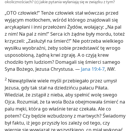
okolicznościach? (c) Jakie pytania wyłaniają się w związku z tym?
„OTO człowiek!” Tenże człowiek stał wówczas przed
wyjącym motłochem, wśród którego znajdowali się
arcykapłani i inni przełożeni Żydów, wołający: „Na pal
z nim! Na pal z nim!” Serca ich żądne były mordu, toteż
krzyczeli: „Zasłużył na śmierć!” Nie potrzeba wielkiego
wysiłku wyobraźni, żeby sobie przedstawić tę wrogo
usposobioną, żądną krwi zgraję. A o czyją krew
chodziło tym ludziom? Domagali się śmierci samego
Syna Bożego, Jezusa Chrystusa. —
Jana 19:4-7
,
NW
.
2
Niewątpliwie wiele myśli przebiegało przez umysł
Jezusa, gdy tak stał na dziedzińcu pałacu Piłata.
Wiedział, że zstąpił z nieba, aby spełnić wolę swego
Ojca. Rozumiał, że ta wola Boża obejmowała śmierć na
palu męki, która go właśnie teraz czekała. Ale co
potem? Czy będzie wzbudzony z martwych? Świadomy
był faktu, iż jego przyszły los zależy od tego, czy
wiernie się wywiązał ze wszystkiego, co miał wykonać,