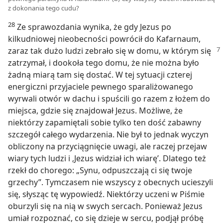
z dokonania tego cudu?
28
Ze sprawozdania wynika, że gdy Jezus po
kilkudniowej nieobecności powrócił do Kafarnaum,
zaraz tak dużo ludzi zebrało się w domu, w
którym się
zatrzymał, i dookoła tego domu, że nie można było
żadną miarą tam się dostać. W tej sytuacji czterej
energiczni przyjaciele pewnego sparaliżowanego
wyrwali otwór w dachu i spuścili go razem z łożem do
miejsca, gdzie się znajdował Jezus. Możliwe, że
niektórzy zapamiętali sobie tylko ten dość zabawny
szczegół całego wydarzenia. Nie był to jednak wyczyn
obliczony na przyciągnięcie uwagi, ale raczej przejaw
wiary tych ludzi i ‚Jezus widział ich wiarę’. Dlatego też
rzekł do chorego: „Synu, odpuszczają ci się twoje
grzechy”. Tymczasem nie wszyscy z obecnych ucieszyli
się, słysząc tę wypowiedź. Niektórzy uczeni w Piśmie
oburzyli się na nią w swych sercach. Ponieważ Jezus
umiał rozpoznać, co się dzieje w sercu, podjął próbę