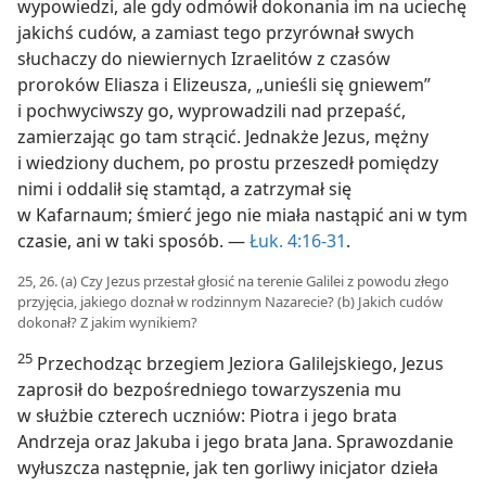
wypowiedzi, ale gdy odmówił dokonania im na uciechę
jakichś cudów, a zamiast tego przyrównał swych
słuchaczy do niewiernych Izraelitów z czasów
proroków Eliasza i Elizeusza, „unieśli się gniewem”
i pochwyciwszy go, wyprowadzili nad przepaść,
zamierzając go tam strącić. Jednakże Jezus, mężny
i wiedziony duchem, po prostu przeszedł pomiędzy
nimi i oddalił się stamtąd, a zatrzymał się
w Kafarnaum; śmierć jego nie miała nastąpić ani w tym
czasie, ani w taki sposób. —
Łuk. 4:16-31
.
25, 26. (a) Czy Jezus przestał głosić na terenie Galilei z powodu złego
przyjęcia, jakiego doznał w rodzinnym Nazarecie? (b) Jakich cudów
dokonał? Z jakim wynikiem?
25
Przechodząc brzegiem Jeziora Galilejskiego, Jezus
zaprosił do bezpośredniego towarzyszenia mu
w służbie czterech uczniów: Piotra i jego brata
Andrzeja oraz Jakuba i jego brata Jana. Sprawozdanie
wyłuszcza następnie, jak ten gorliwy inicjator dzieła