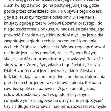
duch święty zawiódł go na pustynię judejską, gdzie
pościł przez czterdzieści dni. Po upływie tego okresu,
gdy już Jezus był fizycznie osłabiony, Diabeł nadal
knujący zgubę przeciw Synowi Bożemu przystąpił do
niego trzykrotnie z pokusą, w nadziei, że załamie jego
prawość. Przede wszystkim poddał myśl, by Jezus dla
zaspokojenia głodu zechciał przemienić kamienie
w chleb. Próba ta chybiła celu. Wobec tego spróbował
nakłonić Jezusa, by dowiódł, że jest Synem Bożym,
skacząc w dół z murów obronnych świątyni. Tu także
się zawiódł. Wtedy ów „władca tego świata”, Szatan
Diabeł, zaoferował Jezusowi wszystkie królestwa
ludzkie, żądając w zamian jedynie pokłonu, dokonania
przed nim choć jeden raz aktu uwielbienia. Próba ta
również spaliła na panewce. W jaki sposób Jezus,
człowiek doskonały pod względem fizycznym
i umysłowym, zareagował na otrzymane propozycje?
Czy się długo zastanawiał nad nimi, rozważał w umyśle