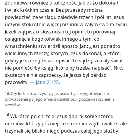
Zdumiewa również okoliczność, jak dużo dokonał
i w jak krótkim czasie. Bez przesady można
powiedzieć, że w ciągu zaledwie trzech i pół lat Jezus
uczynił stokrotnie więcej niż inni w całym swoim życiu.
Jeżeli wątpisz o słuszności tej opinii, to porównaj
osiągnięcia kogokolwiek innego z tym, co
w natchnieniu stwierdził apostoł Jan: „Jest ponadto
wiele innych rzeczy, których Jezus dokonał, a które,
gdyby je szczegółowo opisać, to sądzę, że cały świat
nie pomieściłby ksiąg, które by trzeba napisać”. Nikt
skutecznie nie zaprzeczy, że Jezus był bardzo
pracowity! —
Jana 21:25
.
16. Czy ludzie towarzyszący Jezusowi byli przygotowani do
prowadzenia po jego śmierci działalności głoszenia i czynienia
uczniów?
16
Wkrótce po chrzcie Jezus dobrał sobie szereg
uczniów, którzy później razem z nim wędrowali i stale
trzymali się blisko niego podczas całej jego służby