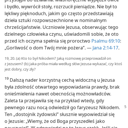
i bydło, wywrócił stoły, rozrzucił pieniądze. Nie był to
lękliwy pięknoduch, jakim go często przedstawiają
dzieła sztuki rozpowszechnione w nominalnym
chrześcijaństwie. Uczniowie Jezusa, obserwując tego
dzielnego człowieka czynu, uświadomili sobie, że oto
przed ich oczyma spełnia się proroctwo
Psalmu 69:10
:
„Gorliwość o dom Twój mnie pożera”. —
Jana 2:14-17
.
19, 20. (a) Kto to był Nikodem? Jaką rozmowę przeprowadził on
z Jezusem? (b) Jaka próba miała według słów Jezusa wykazać, czy ktoś
jest dobry, czy zły?
19
Dalszą nader korzystną cechą widoczną u Jezusa
była zdolność otwartego wypowiadania prawdy, brak
onieśmielenia nawet obecnością możnowładców.
Zaleta ta przejawiła się na przykład wtedy, gdy
pewnego
razu nocą odwiedził go faryzeusz Nikodem.
Ten „dostojnik żydowski” słusznie wypowiedział się
o Jezusie: „Wiemy, że od Boga przyszedłeś jako
nauczyciel”. W odpowiedzi na to Jezus rzekł: „Jeśli się