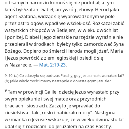
od samych narodzin komuś się nie podobał, a tym
kimś był Szatan Diabeł, arcywróg Jehowy. Herod jako
agent Szatana, widząc się wyprowadzonym w pole
przez astrologów, wpadł we wściekłość. Rozkazał zabić
wszystkich chłopców w Betlejem, w wieku dwóch lat
i poniżej. Diabeł i jego ziemskie narzędzie wyraźnie nie
przebierali w środkach, byleby tylko zamordować Syna
Bożego. Dopiero po śmierci Heroda mogli Józef, Maria
i Jezus powrócić z ziemi egipskiej i osiedlić się
w Nazarecie. —
Mat. 2:19-23
.
9, 10. (a) Co zdarzyło się podczas Paschy, gdy Jezus miał dwanaście lat?
(b) Jakie wiadomości mamy następnie o dorastającym Jezusie?
9
Tam w prowincji Galilei dziecię Jezus wyrastało przy
swym opiekunie i swej matce oraz przyrodnich
braciach i siostrach. Zaczęto je wprawiać do
ciesielstwa i tak „rosło i nabierało mocy”. Następna
wzmianka o Jezusie wskazuje, że w wieku dwunastu lat
udał się z rodzicami do Jeruzalem na czas Paschy.