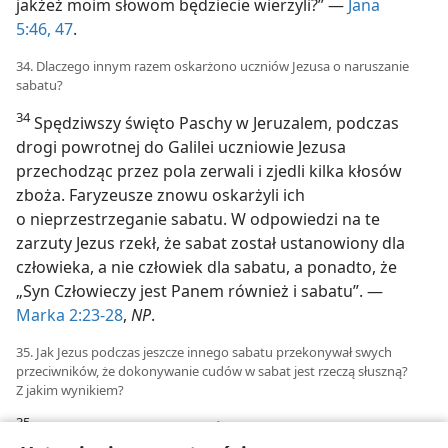
jakżeż moim słowom będziecie wierzyli?” —
Jana
5:46, 47
.
34. Dlaczego innym razem oskarżono uczniów Jezusa o naruszanie
sabatu?
34
Spędziwszy święto Paschy w Jeruzalem, podczas
drogi powrotnej do Galilei uczniowie Jezusa
przechodząc przez pola zerwali i zjedli kilka kłosów
zboża. Faryzeusze znowu oskarżyli ich
o nieprzestrzeganie sabatu. W odpowiedzi na te
zarzuty Jezus rzekł, że sabat został ustanowiony dla
człowieka, a nie człowiek dla sabatu, a ponadto, że
„Syn Człowieczy jest Panem również i sabatu”. —
Marka 2:23-28
,
NP
.
35. Jak Jezus podczas jeszcze innego sabatu przekonywał swych
przeciwników, że dokonywanie cudów w sabat jest rzeczą słuszną?
Z jakim wynikiem?
35
Zdarzyło się w inny dzień sabatu, że Jezus zaszedł do