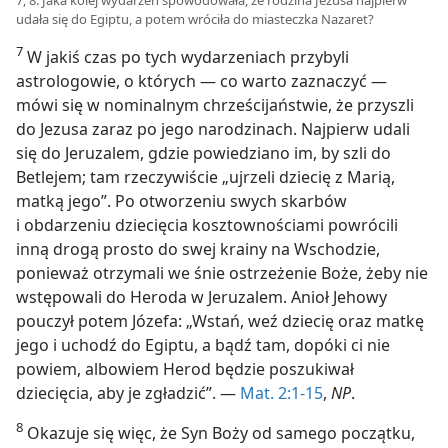
7, 8. Jaka kolej wydarzeń spowodowała, że rodzina Jezusa najpierw
udała się do Egiptu, a potem wróciła do miasteczka Nazaret?
7
W jakiś czas po tych wydarzeniach przybyli
astrologowie, o których — co warto zaznaczyć —
mówi się w nominalnym chrześcijaństwie, że przyszli
do Jezusa zaraz po jego narodzinach. Najpierw udali
się do Jeruzalem, gdzie powiedziano im, by szli do
Betlejem; tam rzeczywiście „ujrzeli dziecię z Marią,
matką jego”. Po otworzeniu swych skarbów
i obdarzeniu dziecięcia kosztownościami powrócili
inną drogą prosto do swej krainy na Wschodzie,
ponieważ otrzymali we śnie ostrzeżenie Boże, żeby nie
wstępowali do Heroda w Jeruzalem. Anioł Jehowy
pouczył potem Józefa: „Wstań, weź dziecię oraz matkę
jego i uchodź do Egiptu, a bądź tam, dopóki ci nie
powiem, albowiem Herod będzie poszukiwał
dziecięcia, aby je zgładzić”. —
Mat. 2:1-15
,
NP
.
8
Okazuje się więc, że Syn Boży od samego początku,