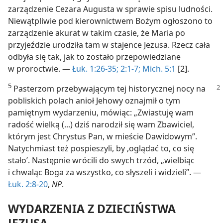
zarządzenie Cezara Augusta w sprawie spisu ludności.
Niewątpliwie pod kierownictwem Bożym ogłoszono to
zarządzenie akurat w takim czasie, że Maria po
przyjeździe urodziła tam w stajence Jezusa. Rzecz cała
odbyła się tak, jak to zostało przepowiedziane
w proroctwie. —
Łuk. 1:26-35;
2:1-7;
Mich. 5:1
[2].
5
Pasterzom przebywającym tej historycznej nocy na
pobliskich polach anioł Jehowy oznajmił o tym
pamiętnym wydarzeniu, mówiąc: „Zwiastuję wam
radość wielką (...) dziś narodził się wam Zbawiciel,
którym jest Chrystus Pan, w mieście Dawidowym”.
Natychmiast też pospieszyli, by ‚oglądać to, co się
stało’. Następnie wrócili do swych trzód, „wielbiąc
i chwaląc Boga za wszystko, co słyszeli i widzieli”. —
Łuk. 2:8-20
,
NP
.
WYDARZENIA Z DZIECIŃSTWA
JEZUSA