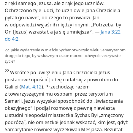
z ręki samego Jezusa, ale z rąk jego uczniów.
Ochrzczono tyle ludzi, że uczniowie Jana Chrzciciela
pytali go nawet, do czego to prowadzi. Jan
w odpowiedzi wyjaśnił między innymi: „Potrzeba, by
On [Jezus] wzrastał, a ja się umniejszał”. —
Jana 3:22
do 4:2
.
22. Jakie wydarzenie w mieście Sychar otworzyło wielu Samarytanom
drogę do tego, by w słusznym czasie mocno uchwycili rzeczywiste
życie?
22
Wkrótce po uwięzieniu Jana Chrzciciela Jezus
postanowił opuścić Judeę i udał się z powrotem do
Galilei (
Mat. 4:12
). Przechodząc razem
z towarzyszącymi mu osobami przez terytorium
Samarii, Jezus wyzyskał sposobność do „świadczenia
okazyjnego” i podjął rozmowę z pewną niewiastą
u studni nieopodal miasteczka Sychar. Był „zmęczony
podróżą”, nie omieszkał jednak wskazać, kim jest, gdyż
Samarytanie również wyczekiwali Mesjasza. Rezultat