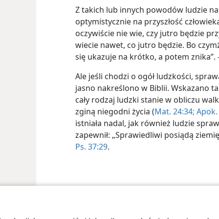
Z takich lub innych powodów ludzie na
optymistycznie na przyszłość człowiek
oczywiście nie wie, czy jutro będzie prz
wiecie nawet, co jutro będzie. Bo czymż
się ukazuje na krótko, a potem znika”
Ale jeśli chodzi o ogół ludzkości, spraw
jasno nakreślono w Biblii. Wskazano ta
cały rodzaj ludzki stanie w obliczu wa
zginą niegodni życia (
Mat. 24:34;
Apok. 
istniała nadal, jak również ludzie spra
zapewnił: „Sprawiedliwi posiądą ziemię
Ps. 37:29
.
 Society of Pennsylvania
Warunki użytkowania
Polityka prywatności
Ust