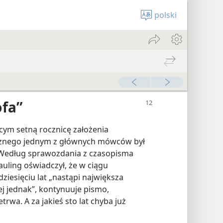
polski
ofa”
cym setną rocznicę założenia
znego jednym z głównych mówców był
. Według sprawozdania z czasopisma
uling oświadczył, że w ciągu
ziesięciu lat „nastąpi największa
ej jednak”, kontynuuje pismo,
trwa. A za jakieś sto lat chyba już