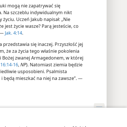
uki mogą nie zapatrywać się
a. Na szczeblu indywidualnym nikt
y życiu. Uczeń Jakub napisał: „Nie
e jest życie wasze? Parą jesteście, co
. —
Jak. 4:14
.
a przedstawia się inaczej. Przyszłość jej
m, że za życia tego właśnie pokolenia
lki Bożej zwanej Armagedonem, w której
16:14-16
,
NP
). Natomiast ziemia będzie
wiedliwie usposobieni. Psalmista
 i będą mieszkać na niej na zawsze”. —
awienia prywatności
Zaloguj
JW.ORG