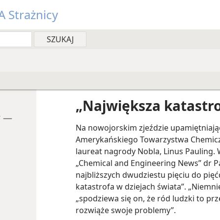
 Strażnicy
„Największa katastr
y —
Na nowojorskim zjeździe upamiętniają
Amerykańskiego Towarzystwa Chemic
laureat nagrody Nobla, Linus Pauling
„Chemical and Engineering News” dr Pa
najbliższych dwudziestu pięciu do pięćd
katastrofa w dziejach świata”. „Niemni
„spodziewa się on, że ród ludzki to prze
rozwiąże swoje problemy”.