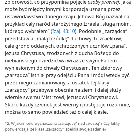
zbiorowość, co przypomina pojęcie
osoby prawnej
, jaką
może być między innymi korporacja uznana przez
ustawodawstwo danego kraju. Jehowa Bóg nazwał na
przykład cały naród starożytnego Izraela „sługą moim,
którego wybrałem” (
Izaj. 43:10
). Podobnie „zarządca”
przedstawia „małą trzódkę” duchowych Izraelitów,
całe grono oddanych, ochrzczonych uczniów „pana”,
Jezusa Chrystusa, zrodzonych z ducha Bożego do
niebiańskiego dziedzictwa wraz ze swym Panem —
wyniesionym do chwały Chrystusem. Ten zbiorowy
„zarządca” istniał przy odejściu Pana i mógł wtedy być
przez niego zamianowany; a ostatek tej klasy
„zarządcy” przebywa obecnie na ziemi i dalej służy
wiernie swemu Mistrzowi, Jezusowi Chrystusowi.
Skoro każdy członek jest wierny i postępuje rozumnie,
można to samo powiedzieć też o całej klasie.
12. W jakim celu wyznaczono „zarządcę” nad „służbą”? Czy fakty
potwierdzają, że klasa „zarządcy” spełnia swoje zadanie?