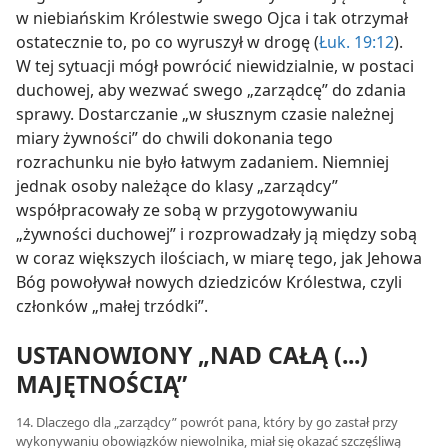
w niebiańskim Królestwie swego Ojca i tak otrzymał
ostatecznie to, po co wyruszył w drogę (
Łuk. 19:12
).
W tej sytuacji mógł powrócić niewidzialnie, w postaci
duchowej, aby wezwać swego „zarządcę” do zdania
sprawy. Dostarczanie „w słusznym czasie należnej
miary żywności” do chwili dokonania tego
rozrachunku nie było łatwym zadaniem. Niemniej
jednak osoby należące do klasy „zarządcy”
współpracowały ze sobą w przygotowywaniu
„żywności duchowej” i rozprowadzały ją między sobą
w coraz większych ilościach, w miarę tego, jak Jehowa
Bóg powoływał nowych dziedziców Królestwa, czyli
członków „małej trzódki”.
USTANOWIONY „NAD CAŁĄ (...)
MAJĘTNOŚCIĄ”
14. Dlaczego dla „zarządcy” powrót pana, który by go zastał przy
wykonywaniu obowiązków niewolnika, miał się okazać szczęśliwą