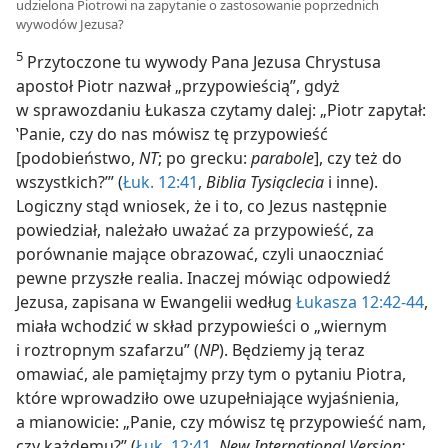
udzielona Piotrowi na zapytanie o zastosowanie poprzednich
wywodów Jezusa?
5
Przytoczone tu wywody Pana Jezusa Chrystusa
apostoł Piotr nazwał „przypowieścią”, gdyż
w sprawozdaniu Łukasza czytamy dalej: „Piotr zapytał:
‛Panie, czy do nas mówisz tę przypowieść
[podobieństwo,
NT
; po grecku:
parabole
], czy też do
wszystkich?’” (
Łuk. 12:41
,
Biblia Tysiąclecia
i inne).
Logiczny stąd wniosek, że i to, co Jezus następnie
powiedział, należało uważać za przypowieść, za
porównanie mające obrazować, czyli unaoczniać
pewne przyszłe realia. Inaczej mówiąc odpowiedź
Jezusa, zapisana w Ewangelii według
Łukasza 12:42-44
,
miała wchodzić w skład przypowieści o „wiernym
i roztropnym szafarzu” (
NP
). Będziemy ją teraz
omawiać, ale pamiętajmy przy tym o pytaniu Piotra,
które wprowadziło owe uzupełniające wyjaśnienia,
a mianowicie: „Panie, czy mówisz tę przypowieść nam,
czy każdemu?” (
Łuk. 12:41
,
New International Version;