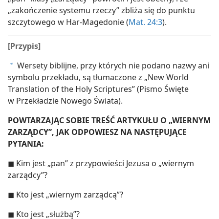
„zakończenie systemu rzeczy” zbliża się do punktu
szczytowego w Har-Magedonie (
Mat. 24:3
).
[Przypis]
Wersety biblijne, przy których nie podano nazwy ani
a
symbolu przekładu, są tłumaczone z „New World
Translation of the Holy Scriptures” (Pismo Święte
w Przekładzie Nowego Świata).
POWTARZAJĄC SOBIE TREŚĆ ARTYKUŁU O „WIERNYM
ZARZĄDCY”, JAK ODPOWIESZ NA NASTĘPUJĄCE
PYTANIA:
◼ Kim jest „pan” z przypowieści Jezusa o „wiernym
zarządcy”?
◼ Kto jest „wiernym zarządcą”?
◼ Kto jest „służbą”?