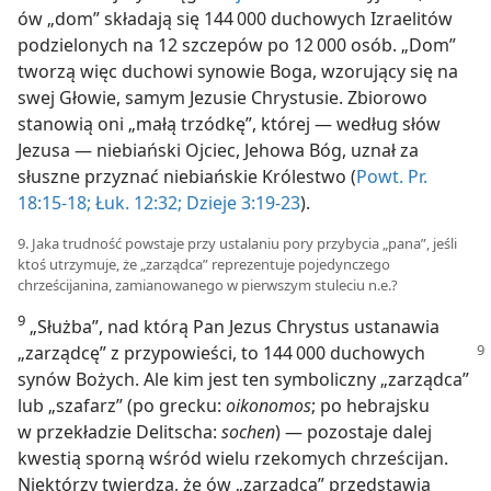
ów „dom” składają się 144 000 duchowych Izraelitów
podzielonych na 12 szczepów po 12 000 osób. „Dom”
tworzą więc duchowi synowie Boga, wzorujący się na
swej Głowie, samym Jezusie Chrystusie. Zbiorowo
stanowią oni „małą trzódkę”, której — według słów
Jezusa — niebiański Ojciec, Jehowa Bóg, uznał za
słuszne przyznać niebiańskie Królestwo (
Powt. Pr.
18:15-18;
Łuk. 12:32;
Dzieje 3:19-23
).
9. Jaka trudność powstaje przy ustalaniu pory przybycia „pana”, jeśli
ktoś utrzymuje, że „zarządca” reprezentuje pojedynczego
chrześcijanina, zamianowanego w pierwszym stuleciu n.e.?
9
„Służba”, nad którą Pan Jezus Chrystus ustanawia
„zarządcę”
z przypowieści, to 144 000 duchowych
synów Bożych. Ale kim jest ten symboliczny „zarządca”
lub „szafarz” (po grecku:
oikonomos
; po hebrajsku
w przekładzie Delitscha:
sochen
) — pozostaje dalej
kwestią sporną wśród wielu rzekomych chrześcijan.
Niektórzy twierdzą, że ów „zarządca” przedstawia