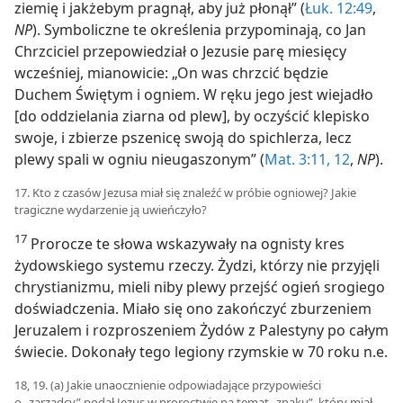
ziemię i jakżebym pragnął, aby już płonął” (
Łuk. 12:49
,
NP
). Symboliczne te określenia przypominają, co Jan
Chrzciciel przepowiedział o Jezusie parę miesięcy
wcześniej, mianowicie: „On was chrzcić będzie
Duchem Świętym i ogniem. W ręku jego jest wiejadło
[do oddzielania ziarna od plew], by oczyścić klepisko
swoje, i zbierze pszenicę swoją do spichlerza, lecz
plewy spali w ogniu nieugaszonym” (
Mat. 3:11, 12
,
NP
).
17. Kto z czasów Jezusa miał się znaleźć w próbie ogniowej? Jakie
tragiczne wydarzenie ją uwieńczyło?
17
Prorocze te słowa wskazywały na ognisty kres
żydowskiego systemu rzeczy. Żydzi, którzy nie przyjęli
chrystianizmu, mieli niby plewy przejść ogień srogiego
doświadczenia. Miało się ono zakończyć zburzeniem
Jeruzalem i rozproszeniem Żydów z Palestyny po całym
świecie. Dokonały tego legiony rzymskie w 70 roku n.e.
18, 19. (a) Jakie unaocznienie odpowiadające przypowieści
o „zarządcy” podał Jezus w proroctwie na temat „znaku”, który miał