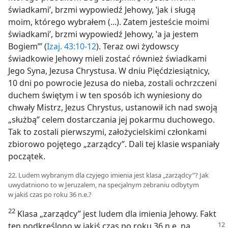
świadkami’, brzmi wypowiedź Jehowy, ‛jak i sługą
moim, którego wybrałem (...). Zatem jesteście moimi
świadkami’, brzmi wypowiedź Jehowy, ‛a ja jestem
Bogiem’” (
Izaj. 43:10-12
). Teraz owi żydowscy
świadkowie Jehowy mieli zostać również świadkami
Jego Syna, Jezusa Chrystusa. W dniu Pięćdziesiątnicy,
10 dni po powrocie Jezusa do nieba, zostali ochrzczeni
duchem świętym i w ten sposób ich wyniesiony do
chwały Mistrz, Jezus Chrystus, ustanowił ich nad swoją
„służbą” celem dostarczania jej pokarmu duchowego.
Tak to zostali pierwszymi, założycielskimi członkami
zbiorowo pojętego „zarządcy”. Dali tej klasie wspaniały
początek.
22. Ludem wybranym dla czyjego imienia jest klasa „zarządcy”? Jak
uwydatniono to w Jeruzalem, na specjalnym zebraniu odbytym
w jakiś czas po roku 36 n.e.?
22
Klasa „zarządcy” jest ludem dla imienia Jehowy. Fakt
ten
podkreślono w jakiś czas po roku 36 n.e. na