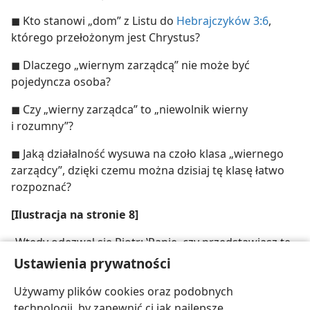
◼ Kto stanowi „dom” z Listu do
Hebrajczyków 3:6
,
którego przełożonym jest Chrystus?
◼ Dlaczego „wiernym zarządcą” nie może być
pojedyncza osoba?
◼ Czy „wierny zarządca” to „niewolnik wierny
i rozumny”?
◼ Jaką działalność wysuwa na czoło klasa „wiernego
zarządcy”, dzięki czemu można dzisiaj tę klasę łatwo
rozpoznać?
[Ilustracja na stronie 8]
„Wtedy odezwał się Piotr: ‛Panie, czy przedstawiasz tę
przypowieść nam, czy też wszystkim?’ A pan rzekł: ‛Kto
Ustawienia prywatności
rzeczywiście jest wiernym zarządcą, rozumnym?’” (
Łuk.
Używamy plików cookies oraz podobnych
12:41, 42a
).
technologii, by zapewnić ci jak najlepsze