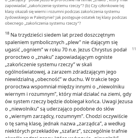
zapowiadać „zakończenie systemu rzeczy”? (b) Czy członkowie tej
klasy okazali się wierni i rozumni podczas zakończenia systemu
żydowskiego w Palestynie? Jak postępuje ostatek tej klasy podczas
obecnego „zakończenia systemu rzeczy”?
18
Na trzydzieści siedem lat przed doszczętnym
spaleniem symbolicznych „plew” nie dającym się
ugasić
„ogniem” w roku 70 n.e. Jezus Chrystus podał
proroctwo o „znaku” zapowiadającym ogniste
„zakończenie systemu rzeczy” w skali
ogólnoświatowej, a zarazem zdradzającym jego
niewidzialną „obecność” w duchu. W trakcie tego
proroctwa wspomniał między innymi o „niewolniku
wiernym i rozumnym”, który miał działać na ziemi, gdy
ów system rzeczy będzie dobiegał końca. Uwagi Jezusa
o „niewolniku” są uderzająco podobne do słów
o „wiernym zarządcy, rozumnym”. Chodzi oczywiście
o tę samą klasę, jednak nazwa „zarządca”, a według
niektórych przekładów „szafarz”, szczególnie trafnie