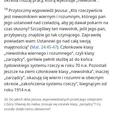
określa rodzaj pracy, którą wykonuje „niewolnik”.
19
Przytoczmy wypowiedź Jezusa: „Kto rzeczywiście
jest niewolnikiem wiernym i rozumnym, którego pan
jego ustanowił nad czeladzią, aby jej dawał pokarm na
czas słuszny? Szczęśliwy ten niewolnik, jeśli jego pan,
przybywszy, znajdzie go tak czyniącego. Zaprawdę
powiadam wam: Ustanowi go nad całą swoją
majętnością” (
Mat. 24:45-47
). Członkowie klasy
„niewolnika wiernego i rozumnego”, czyli klasy
„zarządcy”, gorliwie pełnili służbę aż do końca
żydowskiego systemu rzeczy w roku 70 n.e. Pozostali
jeszcze na ziemi członkowie klasy „niewolnika”, inaczej
„zarządcy”, okazują się wierni i rozumni w obecnym
okresie „zakończenia systemu rzeczy”, biegnącym od
roku 1914 n.e.
20. Do jakich słów Jezusa, wypowiedzianych przed jego odejściem
z Góry Oliwnej do nieba, stosuje się ostatek klasy „zarządcy”? Co
zostało dzięki temu ułatwione?