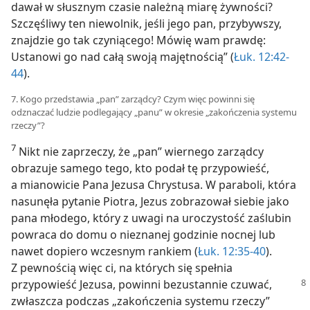
dawał w słusznym czasie należną miarę żywności?
Szczęśliwy ten niewolnik, jeśli jego pan, przybywszy,
znajdzie go tak czyniącego! Mówię wam prawdę:
Ustanowi go nad całą swoją majętnością” (
Łuk. 12:42-
44
).
7. Kogo przedstawia „pan” zarządcy? Czym więc powinni się
odznaczać ludzie podlegający „panu” w okresie „zakończenia systemu
rzeczy”?
7
Nikt nie zaprzeczy, że „pan” wiernego zarządcy
obrazuje samego tego, kto podał tę przypowieść,
a mianowicie Pana Jezusa Chrystusa. W paraboli, która
nasunęła pytanie Piotra, Jezus zobrazował siebie jako
pana młodego, który z uwagi na uroczystość zaślubin
powraca do domu o nieznanej godzinie nocnej lub
nawet dopiero wczesnym rankiem (
Łuk. 12:35-40
).
Z pewnością więc ci, na których się spełnia
przypowieść Jezusa, powinni bezustannie
czuwać,
zwłaszcza podczas „zakończenia systemu rzeczy”