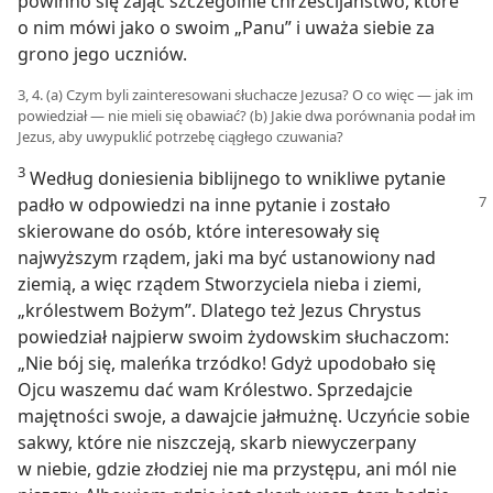
powinno się zająć szczególnie chrześcijaństwo, które
o nim mówi jako o swoim „Panu” i uważa siebie za
grono jego uczniów.
3, 4. (a) Czym byli zainteresowani słuchacze Jezusa? O co więc — jak im
powiedział — nie mieli się obawiać? (b) Jakie dwa porównania podał im
Jezus, aby uwypuklić potrzebę ciągłego czuwania?
3
Według doniesienia biblijnego to wnikliwe pytanie
padło w odpowiedzi na inne pytanie i zostało
skierowane do osób, które interesowały się
najwyższym rządem, jaki ma być ustanowiony nad
ziemią, a więc rządem Stworzyciela nieba i ziemi,
„królestwem Bożym”. Dlatego też Jezus Chrystus
powiedział najpierw swoim żydowskim słuchaczom:
„Nie bój się, maleńka trzódko! Gdyż upodobało się
Ojcu waszemu dać wam Królestwo. Sprzedajcie
majętności swoje, a dawajcie jałmużnę. Uczyńcie sobie
sakwy, które nie niszczeją, skarb niewyczerpany
w niebie, gdzie złodziej nie ma przystępu, ani mól nie