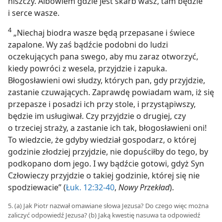
niszczy. Albowiem gdzie jest skarb wasz, tam będzie
i serce wasze.
4
„Niechaj biodra wasze będą przepasane i świece
zapalone. Wy zaś bądźcie podobni do ludzi
oczekujących pana swego, aby mu zaraz otworzyć,
kiedy powróci z wesela, przyjdzie i zapuka.
Błogosławieni owi słudzy, których pan, gdy przyjdzie,
zastanie czuwających. Zaprawdę powiadam wam, iż się
przepasze i posadzi ich przy stole, i przystąpiwszy,
będzie im usługiwał. Czy przyjdzie o drugiej, czy
o trzeciej straży, a zastanie ich tak, błogosławieni oni!
To wiedzcie, że gdyby wiedział gospodarz, o której
godzinie złodziej przyjdzie, nie dopuściłby do tego, by
podkopano dom jego. I wy bądźcie gotowi, gdyż Syn
Człowieczy przyjdzie o takiej godzinie, której się nie
spodziewacie” (
Łuk. 12:32-40
,
Nowy Przekład
).
5. (a) Jak Piotr nazwał omawiane słowa Jezusa? Do czego więc można
zaliczyć odpowiedź Jezusa? (b) Jaką kwestię nasuwa ta odpowiedź