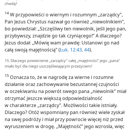
chwilą?
14
W przypowieści o wiernym i rozumnym „zarządcy”,
Pan Jezus Chrystus nazwał go również „niewolnikiem”,
bo powiedział: „Szczęśliwy ten niewolnik, jeśli jego pan,
przybywszy, znajdzie go tak czyniącego!” A dlaczego?
Jezus dodał: „Mówię wam prawdę: Ustanowi go nad
całą swoją majętnością” (
Łuk. 12:43, 44
).
15. Dlaczego powierzenie „zarządcy” całej „majętności” jego „pana”
miało być dla niego uszczęśliwiającym przeżyciem?
15
Oznacza to, że w nagrodę za wierne i rozumne
działanie oraz zachowywanie bezustannej czujności
w oczekiwaniu na powrót swego pana „niewolnik” miał
otrzymać jeszcze większą odpowiedzialność
w charakterze „zarządcy”. Możliwości takie istniały.
Dlaczego? Otóż wspomniany pan również wiele zyskał
na swej podróży i miał przy powrocie więcej niż przed
wyruszeniem w drogę. „Majętność” jego wzrosła, więc