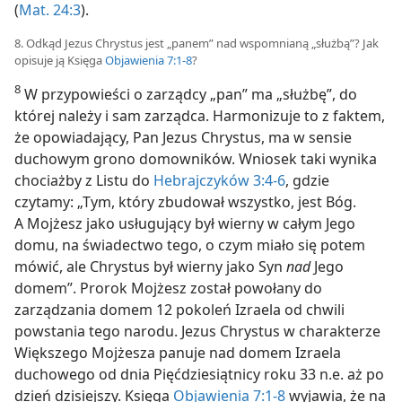
(
Mat. 24:3
).
8. Odkąd Jezus Chrystus jest „panem” nad wspomnianą „służbą”? Jak
opisuje ją Księga
Objawienia 7:1-8
?
8
W przypowieści o zarządcy „pan” ma „służbę”, do
której należy i sam zarządca. Harmonizuje to z faktem,
że opowiadający, Pan Jezus Chrystus, ma w sensie
duchowym grono domowników. Wniosek taki wynika
chociażby z Listu do
Hebrajczyków 3:4-6
, gdzie
czytamy: „Tym, który zbudował wszystko, jest Bóg.
A Mojżesz jako usługujący był wierny w całym Jego
domu, na świadectwo tego, o czym miało się potem
mówić, ale Chrystus był wierny jako Syn
nad
Jego
domem”. Prorok Mojżesz został powołany do
zarządzania domem 12 pokoleń Izraela od chwili
powstania tego narodu. Jezus Chrystus w charakterze
Większego Mojżesza panuje nad domem Izraela
duchowego od dnia Pięćdziesiątnicy roku 33 n.e. aż po
dzień dzisiejszy. Księga
Objawienia 7:1-8
wyjawia, że na