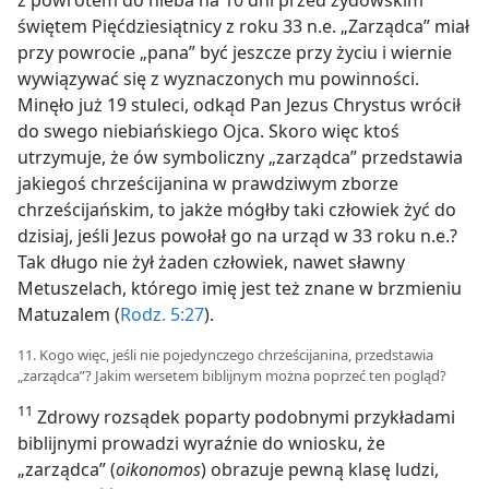
z powrotem do nieba na 10 dni przed żydowskim
świętem Pięćdziesiątnicy z roku 33 n.e. „Zarządca” miał
przy powrocie „pana” być jeszcze przy życiu i wiernie
wywiązywać się z wyznaczonych mu powinności.
Minęło już 19 stuleci, odkąd Pan Jezus Chrystus wrócił
do swego niebiańskiego Ojca. Skoro więc ktoś
utrzymuje, że ów symboliczny „zarządca” przedstawia
jakiegoś chrześcijanina w prawdziwym zborze
chrześcijańskim, to jakże mógłby taki człowiek żyć do
dzisiaj, jeśli Jezus powołał go na urząd w 33 roku n.e.?
Tak długo nie żył żaden człowiek, nawet sławny
Metuszelach, którego imię jest też znane w brzmieniu
Matuzalem (
Rodz. 5:27
).
11. Kogo więc, jeśli nie pojedynczego chrześcijanina, przedstawia
„zarządca”? Jakim wersetem biblijnym można poprzeć ten pogląd?
11
Zdrowy rozsądek poparty podobnymi przykładami
biblijnymi prowadzi wyraźnie do wniosku, że
„zarządca” (
oikonomos
) obrazuje pewną klasę ludzi,