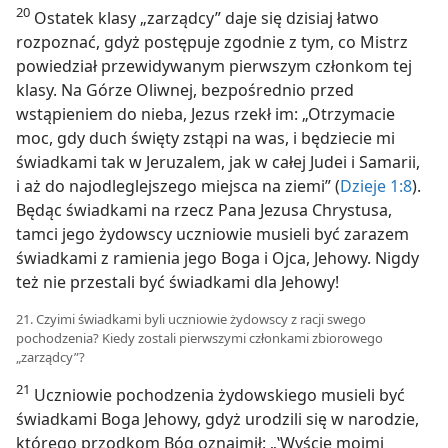
20
Ostatek klasy „zarządcy” daje się dzisiaj łatwo
rozpoznać, gdyż postępuje zgodnie z tym, co Mistrz
powiedział przewidywanym pierwszym członkom tej
klasy. Na Górze Oliwnej, bezpośrednio przed
wstąpieniem do nieba, Jezus rzekł im: „Otrzymacie
moc, gdy duch święty zstąpi na was, i będziecie mi
świadkami tak w Jeruzalem, jak w całej Judei i Samarii,
i aż do najodleglejszego miejsca na ziemi” (
Dzieje 1:8
).
Będąc świadkami na rzecz Pana Jezusa Chrystusa,
tamci jego żydowscy uczniowie musieli być zarazem
świadkami z ramienia jego Boga i Ojca, Jehowy. Nigdy
też nie przestali być świadkami dla Jehowy!
21. Czyimi świadkami byli uczniowie żydowscy z racji swego
pochodzenia? Kiedy zostali pierwszymi członkami zbiorowego
„zarządcy”?
21
Uczniowie pochodzenia żydowskiego musieli być
świadkami Boga Jehowy, gdyż urodzili się w narodzie,
którego przodkom Bóg oznajmił: „‛Wyście moimi