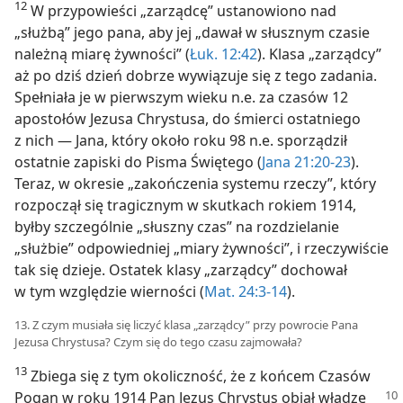
12
W przypowieści „zarządcę” ustanowiono nad
„służbą” jego pana, aby jej „dawał w słusznym czasie
należną miarę żywności” (
Łuk. 12:42
). Klasa „zarządcy”
aż po dziś dzień dobrze wywiązuje się z tego zadania.
Spełniała je w pierwszym wieku n.e. za czasów 12
apostołów Jezusa Chrystusa, do śmierci ostatniego
z nich — Jana, który około roku 98 n.e. sporządził
ostatnie zapiski do Pisma Świętego (
Jana 21:20-23
).
Teraz, w okresie „zakończenia systemu rzeczy”, który
rozpoczął się tragicznym w skutkach rokiem 1914,
byłby szczególnie „słuszny czas” na rozdzielanie
„służbie” odpowiedniej „miary żywności”, i rzeczywiście
tak się dzieje. Ostatek klasy „zarządcy” dochował
w tym względzie wierności (
Mat. 24:3-14
).
13. Z czym musiała się liczyć klasa „zarządcy” przy powrocie Pana
Jezusa Chrystusa? Czym się do tego czasu zajmowała?
13
Zbiega się z tym okoliczność, że z końcem Czasów
Pogan w roku
1914 Pan Jezus Chrystus objął władzę