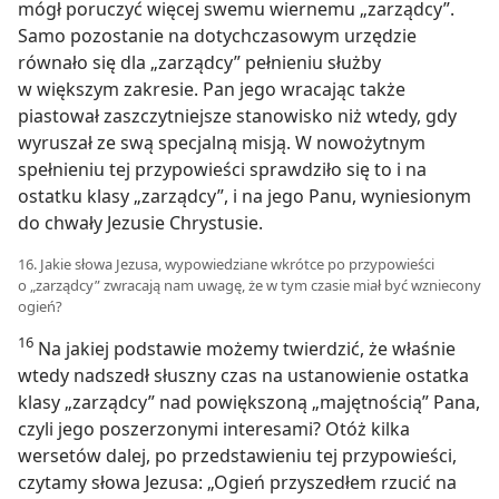
mógł poruczyć więcej swemu wiernemu „zarządcy”.
Samo pozostanie na dotychczasowym urzędzie
równało się dla „zarządcy” pełnieniu służby
w większym zakresie. Pan jego wracając także
piastował zaszczytniejsze stanowisko niż wtedy, gdy
wyruszał ze swą specjalną misją. W nowożytnym
spełnieniu tej przypowieści sprawdziło się to i na
ostatku klasy „zarządcy”, i na jego Panu, wyniesionym
do chwały Jezusie Chrystusie.
16. Jakie słowa Jezusa, wypowiedziane wkrótce po przypowieści
o „zarządcy” zwracają nam uwagę, że w tym czasie miał być wzniecony
ogień?
16
Na jakiej podstawie możemy twierdzić, że właśnie
wtedy nadszedł słuszny czas na ustanowienie ostatka
klasy „zarządcy” nad powiększoną „majętnością” Pana,
czyli jego poszerzonymi interesami? Otóż kilka
wersetów dalej, po przedstawieniu tej przypowieści,
czytamy słowa Jezusa: „Ogień przyszedłem rzucić na