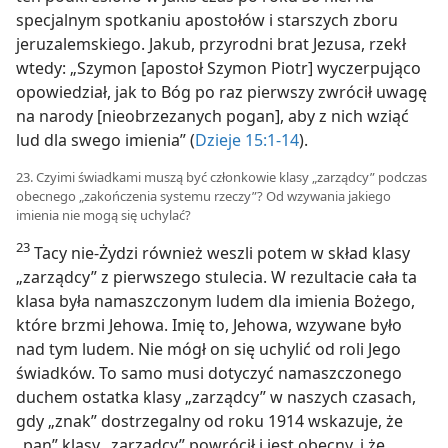
specjalnym spotkaniu apostołów i starszych zboru
jeruzalemskiego. Jakub, przyrodni brat Jezusa, rzekł
wtedy: „Szymon [apostoł Szymon Piotr] wyczerpująco
opowiedział, jak to Bóg po raz pierwszy zwrócił uwagę
na narody [nieobrzezanych pogan], aby z nich wziąć
lud dla swego imienia” (
Dzieje 15:1-14
).
23. Czyimi świadkami muszą być członkowie klasy „zarządcy” podczas
obecnego „zakończenia systemu rzeczy”? Od wzywania jakiego
imienia nie mogą się uchylać?
23
Tacy nie-Żydzi również weszli potem w skład klasy
„zarządcy” z pierwszego stulecia. W rezultacie cała ta
klasa była namaszczonym ludem dla imienia Bożego,
które brzmi Jehowa. Imię to, Jehowa, wzywane było
nad tym ludem. Nie mógł on się uchylić od roli Jego
świadków. To samo musi dotyczyć namaszczonego
duchem ostatka klasy „zarządcy” w naszych czasach,
gdy „znak” dostrzegalny od roku 1914 wskazuje, że
„pan” klasy „zarządcy” powrócił i jest obecny, i że