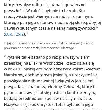
których wpływ odbije się aż na jego wiecznej
przyszłości. W całości pytanie to brzmi: „Kto
rzeczywiście jest wiernym zarządcą, rozumnym,
którego pan jego ustanowi nad swoją służbą, aby jej
dawał w słusznym czasie należną miarę żywności?”
(
Łuk. 12:42
).
a
2. (a) Kto i kiedy po raz pierwszy wysunął to pytanie? (b) Kogo
powinno ono najbardziej interesować? Dlaczego?
2
Pytanie takie zadano po raz pierwszy w ziemi
izraelskiej na Bliskim Wschodzie. Rzecz działa się
w roku 32 naszej ery, pomiędzy żydowskim Świętem
Namiotów, obchodzonym jesienią, a uroczystością
poświęcenia odbudowanej świątyni w Jeruzalem,
przypadającą na początek zimy. Człowiek, który to
pytanie postawił, stał się postacią kontrowersyjną
będącą przedmiotem sporów na całym świecie.
Nazywał się Jezus Chrystus. Toteż pytaniem jego