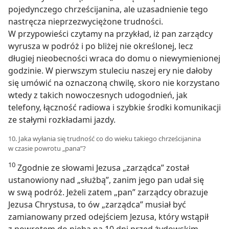
pojedynczego chrześcijanina, ale uzasadnienie tego
nastręcza nieprzezwyciężone trudności.
W przypowieści czytamy na przykład, iż pan zarządcy
wyrusza w podróż i po bliżej nie określonej, lecz
długiej nieobecności wraca do domu o niewymienionej
godzinie. W pierwszym stuleciu naszej ery nie dałoby
się umówić na oznaczoną chwilę, skoro nie korzystano
wtedy z takich nowoczesnych udogodnień, jak
telefony, łączność radiowa i szybkie środki komunikacji
ze stałymi rozkładami jazdy.
10. Jaka wyłania się trudność co do wieku takiego chrześcijanina
w czasie powrotu „pana”?
10
Zgodnie ze słowami Jezusa „zarządca” został
ustanowiony nad „służbą”, zanim jego pan udał się
w swą podróż. Jeżeli zatem „pan” zarządcy obrazuje
Jezusa Chrystusa, to ów „zarządca” musiał być
zamianowany przed odejściem Jezusa, który wstąpił