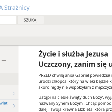
 Strażnicy
Życie i służba Jezusa
y —
Uczczony, zanim się u
PRZED chwilą anioł Gabriel powiedział 
urodzi chłopca, który na wieki będzie k
skoro nigdy nie współżyłam z mężczyz
‛Zstąpi na ciebie święty duch Boży’, wyj
wiat
nazwany Synem Bożym’. Chcąc pomóc Ma
dalej: ‛Twoja krewna Elżbieta, która prz