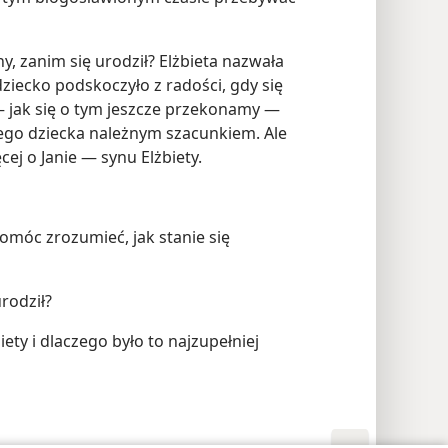
y, zanim się urodził? Elżbieta nazwała
ziecko podskoczyło z radości, gdy się
 — jak się o tym jeszcze przekonamy —
szłego dziecka należnym szacunkiem. Ale
ej o Janie — synu Elżbiety.
pomóc zrozumieć, jak stanie się
urodził?
iety i dlaczego było to najzupełniej