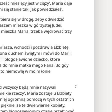
ześć miesięcy jest w ciąży’. Maria daje
 się stanie tak, jak powiedziałeś’.
biera się w drogę, żeby odwiedzić
aszem mieszka w górzystej Judei.
e mieszka Maria, trzeba wędrować trzy
asza, wchodzi i pozdrawia Elżbietę,
iona duchem świętym i mówi do Marii:
i i błogosławione dziecko, które
szła do mnie matka mego Pana! Bo gdy
 oto niemowlę w moim łonie
 wszyscy będą mnie nazywali
elkie rzeczy’. Maria zostaje u Elżbiety
la niej ogromną pomocą w tych ostatnich
pięknie, że te dwie wierne kobiety,
 tym błogosławionym czasie przebywać