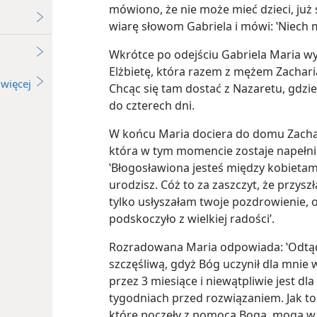
mówiono, że nie może mieć dzieci, już s
wiarę słowom Gabriela i mówi: ‛Niech mi
Wkrótce po odejściu Gabriela Maria wy
Elżbietę, która razem z mężem Zachari
więcej
Chcąc się tam dostać z Nazaretu, gdzi
do czterech dni.
W końcu Maria dociera do domu Zachari
która w tym momencie zostaje napełn
‛Błogosławiona jesteś między kobietam
urodzisz. Cóż to za zaszczyt, że przy
tylko usłyszałam twoje pozdrowienie,
podskoczyło z wielkiej radości’.
Rozradowana Maria odpowiada: ‛Odtąd
szczęśliwą, gdyż Bóg uczynił dla mnie wi
przez 3 miesiące i niewątpliwie jest d
tygodniach przed rozwiązaniem. Jak to 
które poczęły z pomocą Boga, mogą w