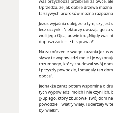
was przychodzą przebrani za owce, ale 
Uprzedza, że jak dobre drzewa można 
fałszywych proroków można rozpoznać
Jezus wyjaśnia dalej, że o tym, czy jest
lecz uczynki. Niektórzy uważają go za s
woli jego Ojca, powie im: „Nigdy was n
dopuszczacie się bezprawia!”
Na zakończenie swego kazania Jezus w
słyszy te wypowiedzi moje i je wykonu
rozumnego, który zbudował swój dom n
i przyszły powodzie, i smagały ten dom,
opoce”.
Jednakże zaraz potem wspomina o drug
tych wypowiedzi moich i nie czyni ich
głupiego, który zbudował swój dom na p
powodzie, i wiatry wiały, i uderzały w 
był wielki”.