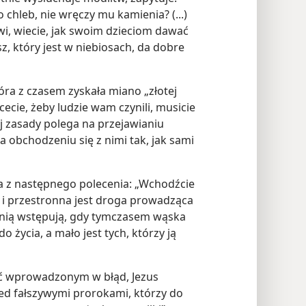
o chleb, nie wręczy mu kamienia? (...)
wi, wiecie, jak swoim dzieciom dawać
z, który jest w niebiosach, da dobre
ra z czasem zyskała miano „złotej
ecie, żeby ludzie wam czynili, musicie
ej zasady polega na przejawianiu
a obchodzeniu się z nimi tak, jak sami
ka z następnego polecenia: „Wchodźcie
i przestronna jest droga prowadząca
na nią wstępują, gdy tymczasem wąska
 życia, a mało jest tych, którzy ją
ć wprowadzonym w błąd, Jezus
zed fałszywymi prorokami, którzy do