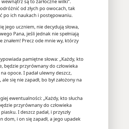
wewnątrz są to żarłoczne wilki”.
odróżnić od złych po owocach, tak
 po ich naukach i postępowaniu.
 się jego uczniem, nie decydują słowa,
wego Pana, jeśli jednak nie spełniają
ie znałem! Precz ode mnie wy, którzy
ypowiada pamiętne słowa: „Każdy, kto
je, będzie przyrównany do człowieka
a opoce. I padał ulewny deszcz,
 ale się nie zapadł, bo był założony na
iej ewentualności: „Każdy, kto słucha
, będzie przyrównany do człowieka
iasku. I deszcz padał, i przyszły
ten dom, i on się zapadł, a jego upadek