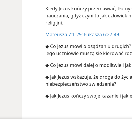
Kiedy Jezus kończy przemawiać, tłum
nauczania, gdyż czyni to jak człowiek 
religijni.
Mateusza 7:1-29;
Łukasza 6:27-49
.
◆ Co Jezus mówi o osądzaniu drugich? 
jego uczniowie muszą się kierować ro
◆ Co Jezus mówi dalej o modlitwie i j
◆ Jak Jezus wskazuje, że droga do życia 
niebezpieczeństwo zwiedzenia?
◆ Jak Jezus kończy swoje kazanie i jak
 Society of Pennsylvania
Warunki użytkowania
Polityka prywatności
Ust