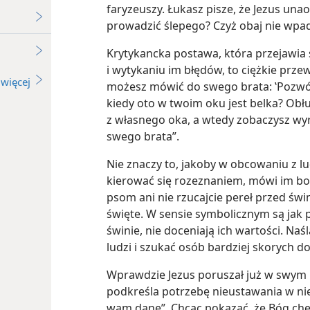
faryzeuszy. Łukasz pisze, że Jezus una
prowadzić ślepego? Czyż obaj nie wpa
Krytykancka postawa, która przejawia 
i wytykaniu im błędów, to ciężkie przew
więcej
możesz mówić do swego brata: ‛Pozwó
kiedy oto w twoim oku jest belka? Obł
z własnego oka, a wtedy zobaczysz wy
swego brata”.
Nie znaczy to, jakoby w obcowaniu z lu
kierować się rozeznaniem, mówi im bow
psom ani nie rzucajcie pereł przed św
święte. W sensie symbolicznym są jak p
świnie, nie doceniają ich wartości. Na
ludzi i szukać osób bardziej skorych do
Wprawdzie Jezus poruszał już w swym k
podkreśla potrzebę nieustawania w niej
wam dane”. Chcąc pokazać, że Bóg chęt