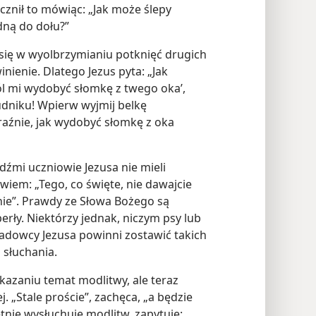
ocznił to mówiąc: „Jak może ślepy
dną do dołu?”
się w wyolbrzymianiu potknięć drugich
inienie. Dlatego Jezus pyta: „Jak
l mi wydobyć słomkę z twego oka’,
udniku! Wpierw wyjmij belkę
raźnie, jak wydobyć słomkę z oka
dźmi uczniowie Jezusa nie mieli
iem: „Tego, co święte, nie dawajcie
inie”. Prawdy ze Słowa Bożego są
erły. Niektórzy jednak, niczym psy lub
śladowcy Jezusa powinni zostawić takich
 słuchania.
azaniu temat modlitwy, ale teraz
. „Stale proście”, zachęca, „a będzie
nie wysłuchuje modlitw, zapytuje: