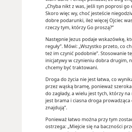
„Chyba nikt z was, jeśli syn poprosi go 
Skoro więc wy, choć jesteście niegodzi
dobre podarunki, ileż więcej Ojciec was
rzeczy tym, którzy Go proszą?”
Następnie Jezus podaje wskazówkę, któ
reguły”. Mówi: „Wszystko przeto, co chc
też im czynić podobnie”. Stosowanie t
inicjatywy w czynieniu dobra drugim, n
chcemy być traktowani.
Droga do życia nie jest łatwa, co wyni
przez wąską bramę, ponieważ szeroka 
do zagłady, a wielu jest tych, którzy 
jest brama i ciasna droga prowadząca do
znajdują”.
Ponieważ łatwo można przy tym zosta
ostrzega: „Miejcie się na baczności pr