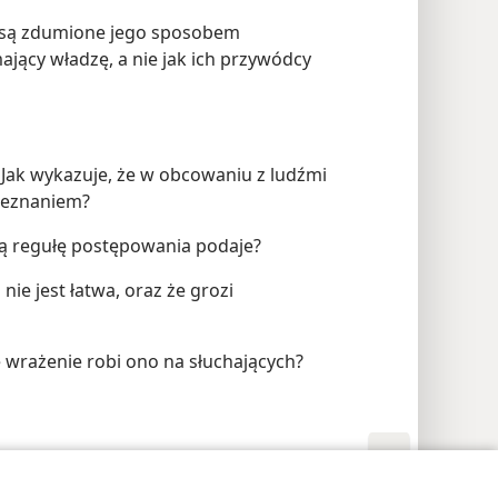
y są zdumione jego sposobem
mający władzę, a nie jak ich przywódcy
Jak wykazuje, że w obcowaniu z ludźmi
zeznaniem?
aką regułę postępowania podaje?
nie jest łatwa, oraz że grozi
ie wrażenie robi ono na słuchających?
awienia prywatności
Zaloguj
JW.ORG