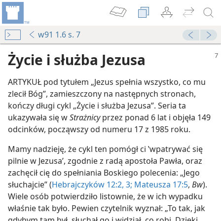
w91 1.6 s. 7
Życie i służba Jezusa
ARTYKUŁ pod tytułem „Jezus spełnia wszystko, co mu
zlecił Bóg”, zamieszczony na następnych stronach,
kończy długi cykl „Życie i służba Jezusa”. Seria ta
ukazywała się w
Strażnicy
przez ponad 6 lat i objęła 149
odcinków, począwszy od numeru 17 z 1985 roku.
znodziejskiej
Mamy nadzieję, że cykl ten pomógł ci ‛wpatrywać się
pilnie w Jezusa’, zgodnie z radą apostoła Pawła, oraz
zachęcił cię do spełniania Boskiego polecenia: „Jego
słuchajcie” (
Hebrajczyków 12:2, 3;
Mateusza 17:5
,
Bw
).
Wiele osób potwierdziło listownie, że w ich wypadku
a?
właśnie tak było. Pewien czytelnik wyznał: „To tak, jak
gdybym tam był, słuchał go i widział, co robi. Dzięki