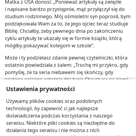
Matka z USA donosi: „Ponieważ artykuły są zwięzłe
i napisane bardzo przystępnie, mąż przyłączył się do
studium rodzinnego. Mój ośmioletni syn poprosił, bym
podziękowała Wam za to, że jego ojciec teraz studiuje
Biblię. Chciałby, żeby pewnego dnia po zakończeniu
cyklu artykuły te ukazały się w formie książki, którą
mógłby pokazywać kolegom w szkole”.
Może i ty podzielasz zdanie pewnej czytelniczki, która
ostatnio powiedziała z żalem: „Trochę mi przykro, gdy
pomyślę, że ta seria niebawem się skończy, gdy
zostaną opisane ostatnie dni życia Chrystusa na ziemi.
Naprawdę będzie mi jej brakowało w
Strażnicy
”. Mamy
Ustawienia prywatności
nadzieję, że z przyjemnością przeczytasz ostatni
Używamy plików cookies oraz podobnych
odcinek naszego cyklu „Życie i służba Jezusa”.
technologii, by zapewnić ci jak najlepsze
doświadczenia podczas korzystania z naszego
serwisu. Niektóre pliki cookies są niezbędne do
działania tego serwisu i nie można z nich