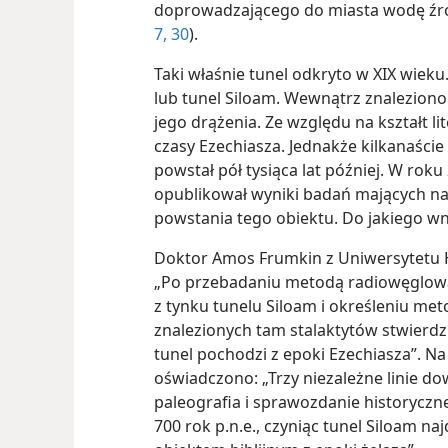
doprowadzającego do miasta wodę źró
7,
30
).
Taki właśnie tunel odkryto w XIX wieku.
lub tunel Siloam. Wewnątrz znaleziono
jego drążenia. Ze względu na kształt l
czasy Ezechiasza. Jednakże kilkanaści
powstał pół tysiąca lat później. W rok
opublikował wyniki badań mających na 
powstania tego obiektu. Do jakiego wn
Doktor Amos Frumkin z Uniwersytetu H
„Po przebadaniu metodą radiowęglow
z tynku tunelu Siloam i określeniu m
znalezionych tam stalaktytów stwierdz
tunel pochodzi z epoki Ezechiasza”.
oświadczono: „Trzy niezależne linie 
paleografia i sprawozdanie historyczn
700 rok p.n.e., czyniąc tunel Siloam n