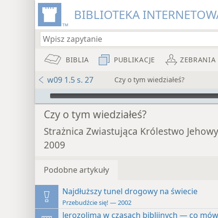
BIBLIOTEKA INTERNETOWA
BIBLIA
PUBLIKACJE
ZEBRANIA
w09 1.5 s. 27
Czy o tym wiedziałeś?
Audio Player
Czy o tym wiedziałeś?
Strażnica Zwiastująca Królestwo Jehow
2009
Podobne artykuły
Najdłuższy tunel drogowy na świecie
Przebudźcie się! — 2002
Jerozolima w czasach biblijnych — co mów