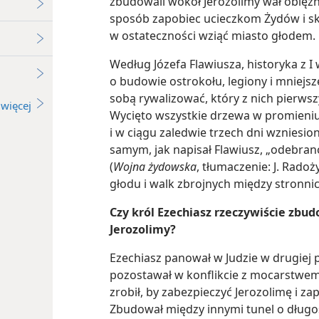
zbudowali wokół Jerozolimy wał oblężni
sposób zapobiec ucieczkom Żydów i skło
w ostateczności wziąć miasto głodem.
Według Józefa Flawiusza, historyka z I
o budowie ostrokołu, legiony i mniejsze
sobą rywalizować, który z nich pierws
więcej
Wycięto wszystkie drzewa w promieniu
i w ciągu zaledwie trzech dni wzniesi
samym, jak napisał Flawiusz, „odebra
(
Wojna żydowska
, tłumaczenie: J. Rado
głodu i walk zbrojnych między stronnic
Czy król Ezechiasz rzeczywiście zbu
Jerozolimy?
Ezechiasz panował w Judzie w drugiej po
pozostawał w konflikcie z mocarstwem a
zrobił, by zabezpieczyć Jerozolimę i z
Zbudował między innymi tunel o długoś