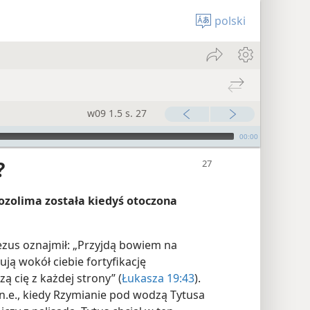
polski
w09 1.5 s. 27
00:00
?
rozolima została kiedyś otoczona
Jezus oznajmił: „Przyjdą bowiem na
ują wokół ciebie fortyfikację
zą cię z każdej strony” (
Łukasza 19:43
).
n.e., kiedy Rzymianie pod wodzą Tytusa