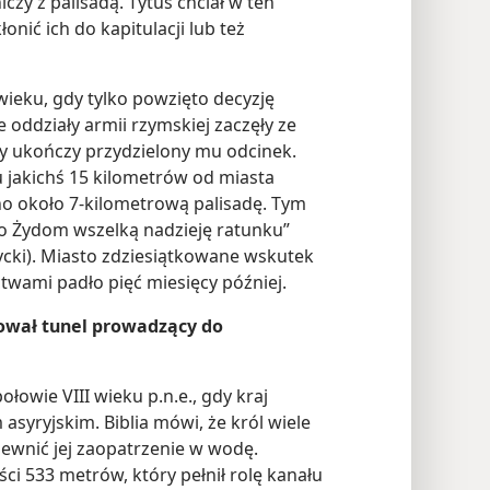
czy z palisadą. Tytus chciał w ten
nić ich do kapitulacji lub też
 wieku, gdy tylko powzięto decyzję
 oddziały armii rzymskiej zaczęły ze
zy ukończy przydzielony mu odcinek.
 jakichś 15 kilometrów od miasta
ono około 7-kilometrową palisadę. Tym
no Żydom wszelką nadzieję ratunku”
życki). Miasto zdziesiątkowane wskutek
twami padło pięć miesięcy później.
dował tunel prowadzący do
łowie VIII wieku p.n.e., gdy kraj
syryjskim. Biblia mówi, że król wiele
apewnić jej zaopatrzenie w wodę.
ci 533 metrów, który pełnił rolę kanału