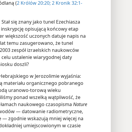
dlaną (
2 Królów 20:20;
2 Kronik 32:1-
 Stał się znany jako tunel Ezechiasza
 inskrypcję opisującą końcowy etap
iter większość uczonych datuje napis na
e lat temu zasugerowano, że tunel
u 2003 zespół izraelskich naukowców
celu ustalenie wiarygodnej daty
iosku doszli?
ebrajskiego w Jerozolimie wyjaśnia:
ą materiału organicznego pobranego
etodą uranowo-torową wieku
iliśmy ponad wszelką wątpliwość, że
 Na łamach naukowego czasopisma
Nature
dowodów — datowanie radiometryczne,
e — zgodnie wskazują mniej więcej na
ajdokładniej umiejscowionym w czasie