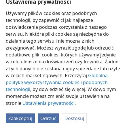
Ustawienia prywatności
19:2
w69/9 3
Używamy plików cookies oraz podobnych
technologii, by zapewnić ci jak najlepsze
doświadczenia podczas korzystania z naszego
serwisu. Niektóre pliki cookies są niezbędne do
polski
Ustawienia
działania tego serwisu i nie można z nich
Copyright
© 2026 Watch Tower Bible and Tract Society of Pennsylvania
zrezygnować. Możesz wyrazić zgodę lub odrzucić
Warunki użytkowania
Polityka prywatności
Ustawienia prywatności
dodatkowe pliki cookies, których używamy jedynie
Zaloguj
JW.ORG
w celu ulepszenia doświadczeń użytkownika. Żadne
z tych danych nie zostaną nigdy sprzedane lub użyte
w celach marketingowych. Przeczytaj
Globalną
politykę wykorzystywania cookies i podobnych
technologii
, by dowiedzieć się więcej. W dowolnym
momencie możesz zmienić swoje ustawienia na
stronie
Ustawienia prywatności
.
Zaakceptuj
Odrzuć
Dostosuj