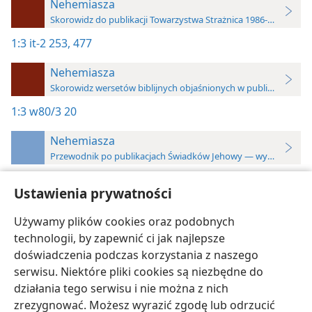
Nehemiasza
Skorowidz do publikacji Towarzystwa Strażnica 1986-2024
1:3
it-2 253,
477
Nehemiasza
Skorowidz wersetów biblijnych objaśnionych w publikacjach To
1:3
w80/3 20
Nehemiasza
Przewodnik po publikacjach Świadków Jehowy — wydanie z ro
1:3
Ustawienia prywatności
Wnikliwe poznawanie Pism
, tom 2, s. 253
Używamy plików cookies oraz podobnych
Wnikliwe poznawanie Pism
, tom 2, s. 477
technologii, by zapewnić ci jak najlepsze
doświadczenia podczas korzystania z naszego
serwisu. Niektóre pliki cookies są niezbędne do
działania tego serwisu i nie można z nich
zrezygnować. Możesz wyrazić zgodę lub odrzucić