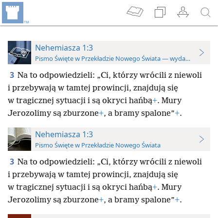
Nehemiasza 1:3
Pismo Święte w Przekładzie Nowego Świata — wydanie do stu
3
Na to odpowiedzieli: „Ci, którzy wrócili z niewoli
i przebywają w tamtej prowincji, znajdują się
w tragicznej sytuacji i są okryci hańbą
+
. Mury
Jerozolimy są zburzone
+
, a bramy spalone”
+
.
Nehemiasza 1:3
Pismo Święte w Przekładzie Nowego Świata
3
Na to odpowiedzieli: „Ci, którzy wrócili z niewoli
i przebywają w tamtej prowincji, znajdują się
w tragicznej sytuacji i są okryci hańbą
+
. Mury
Jerozolimy są zburzone
+
, a bramy spalone”
+
.