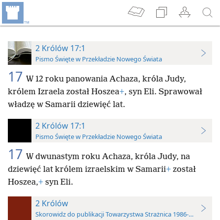
2 Królów 17:1
Pismo Święte w Przekładzie Nowego Świata
17
W 12 roku panowania Achaza, króla Judy,
królem Izraela został Hoszea
+
, syn Eli. Sprawował
władzę w Samarii dziewięć lat.
2 Królów 17:1
Pismo Święte w Przekładzie Nowego Świata
17
W dwunastym roku Achaza, króla Judy, na
dziewięć lat królem izraelskim w Samarii
+
został
Hoszea,
+
syn Eli.
2 Królów
Skorowidz do publikacji Towarzystwa Strażnica 1986-2024