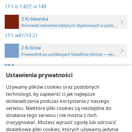
17:1
it-1 827;
si 149
2 Królewska
Skorowidz wersetów biblijnych objaśnionych w publikacjach To
17:1
w81/13 21
2 Królów
Przewodnik po publikacjach Świadków Jehowy — wydanie z ro
17:1
Ustawienia prywatności
Wnikliwe poznawanie Pism
, tom 1, s. 827
Używamy plików cookies oraz podobnych
„Całe Pismo”
, s. 149
technologii, by zapewnić ci jak najlepsze
doświadczenia podczas korzystania z naszego
serwisu. Niektóre pliki cookies są niezbędne do
działania tego serwisu i nie można z nich
zrezygnować. Możesz wyrazić zgodę lub odrzucić
polski
Ustawienia
dodatkowe pliki cookies, których używamy jedynie
Copyright
© 2026 Watch Tower Bible and Tract Society of Pennsylvania