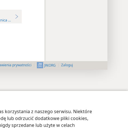
nica w latach 1960-1989
awienia prywatności
Zaloguj
JW.ORG
s korzystania z naszego serwisu. Niektóre
odę lub odrzucić dodatkowe pliki cookies,
igdy sprzedane lub użyte w celach