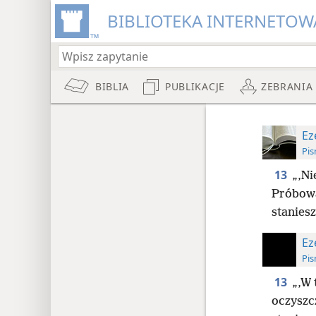
BIBLIOTEKA INTERNETOWA
BIBLIA
PUBLIKACJE
ZEBRANIA
Ez
Pis
13
„‚Ni
Próbowa
staniesz
Ez
Pis
13
„‚W 
oczyszcz