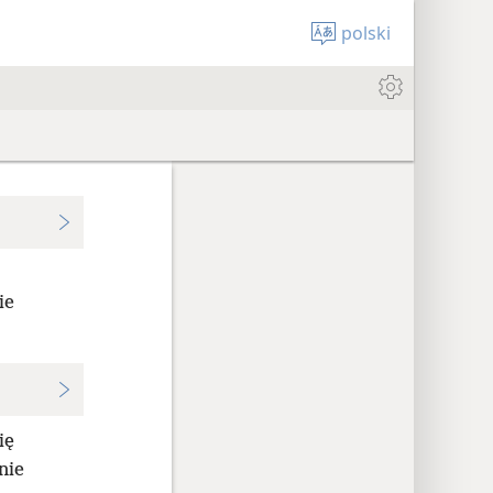
polski
ie
ię
nie