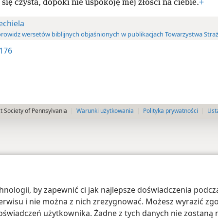
 się czysta, dopóki nie uspokoję mej złości na ciebie.
+
echiela
rowidz wersetów biblijnych objaśnionych w publikacjach Towarzystwa Straż
 176
 Society of Pennsylvania
Warunki użytkowania
Polityka prywatności
Ust
ologii, by zapewnić ci jak najlepsze doświadczenia podcza
 serwisu i nie można z nich zrezygnować. Możesz wyrazić zg
oświadczeń użytkownika. Żadne z tych danych nie zostaną n