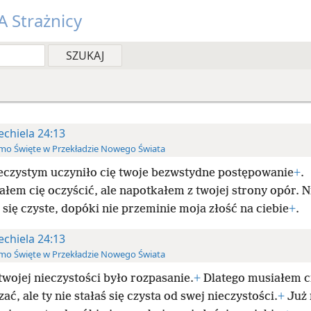
 Strażnicy
echiela 24:13
mo Święte w Przekładzie Nowego Świata
eczystym uczyniło cię twoje bezwstydne postępowanie
+
.
łem cię oczyścić, ale napotkałem z twojej strony opór. N
 się czyste, dopóki nie przeminie moja złość na ciebie
+
.
echiela 24:13
mo Święte w Przekładzie Nowego Świata
twojej nieczystości było rozpasanie.
+
Dlatego musiałem c
ać, ale ty nie stałaś się czysta od swej nieczystości.
+
Już 