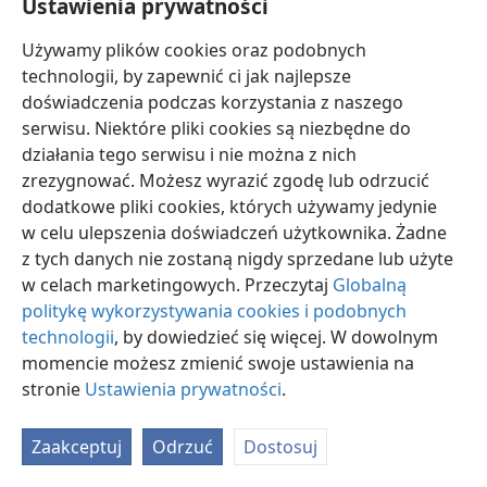
Ustawienia prywatności
Używamy plików cookies oraz podobnych
technologii, by zapewnić ci jak najlepsze
doświadczenia podczas korzystania z naszego
serwisu. Niektóre pliki cookies są niezbędne do
polski
Ustawienia
działania tego serwisu i nie można z nich
Copyright
© 2026 Watch Tower Bible and Tract Society of Pennsylvania
zrezygnować. Możesz wyrazić zgodę lub odrzucić
Warunki użytkowania
Polityka prywatności
Ustawienia prywatności
dodatkowe pliki cookies, których używamy jedynie
Zaloguj
JW.ORG
w celu ulepszenia doświadczeń użytkownika. Żadne
z tych danych nie zostaną nigdy sprzedane lub użyte
w celach marketingowych. Przeczytaj
Globalną
politykę wykorzystywania cookies i podobnych
technologii
, by dowiedzieć się więcej. W dowolnym
momencie możesz zmienić swoje ustawienia na
stronie
Ustawienia prywatności
.
Zaakceptuj
Odrzuć
Dostosuj