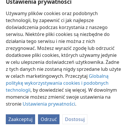
Ustawienia prywatności
Używamy plików cookies oraz podobnych
technologii, by zapewnić ci jak najlepsze
doświadczenia podczas korzystania z naszego
serwisu. Niektóre pliki cookies są niezbędne do
polski
Ustawienia
działania tego serwisu i nie można z nich
Copyright
© 2026 Watch Tower Bible and Tract Society of Pennsylvania
zrezygnować. Możesz wyrazić zgodę lub odrzucić
Warunki użytkowania
Polityka prywatności
Ustawienia prywatności
dodatkowe pliki cookies, których używamy jedynie
Zaloguj
JW.ORG
w celu ulepszenia doświadczeń użytkownika. Żadne
z tych danych nie zostaną nigdy sprzedane lub użyte
w celach marketingowych. Przeczytaj
Globalną
politykę wykorzystywania cookies i podobnych
technologii
, by dowiedzieć się więcej. W dowolnym
momencie możesz zmienić swoje ustawienia na
stronie
Ustawienia prywatności
.
Zaakceptuj
Odrzuć
Dostosuj