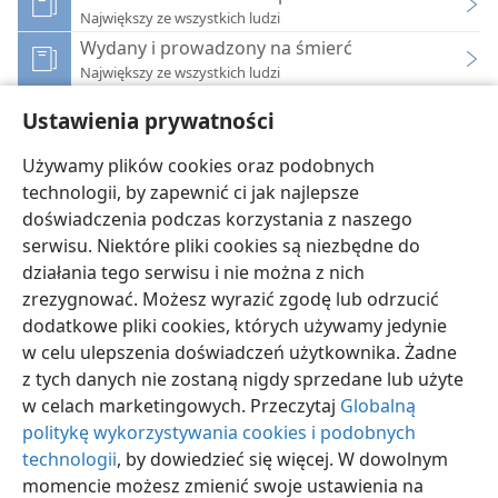
Największy ze wszystkich ludzi
Wydany i prowadzony na śmierć
Największy ze wszystkich ludzi
Wydany i prowadzony na śmierć
Ustawienia prywatności
Strażnica Zwiastująca Królestwo Jehowy — 1991
Uznany za niewinnego przez Piłata i Heroda
Używamy plików cookies oraz podobnych
Jezus — droga, prawda i życie
technologii, by zapewnić ci jak najlepsze
doświadczenia podczas korzystania z naszego
serwisu. Niektóre pliki cookies są niezbędne do
działania tego serwisu i nie można z nich
zrezygnować. Możesz wyrazić zgodę lub odrzucić
polski
Ustawienia
dodatkowe pliki cookies, których używamy jedynie
w celu ulepszenia doświadczeń użytkownika. Żadne
Copyright
© 2026 Watch Tower Bible and Tract Society of Pennsylvania
Warunki użytkowania
Polityka prywatności
Ustawienia prywatności
z tych danych nie zostaną nigdy sprzedane lub użyte
Zaloguj
JW.ORG
w celach marketingowych. Przeczytaj
Globalną
politykę wykorzystywania cookies i podobnych
technologii
, by dowiedzieć się więcej. W dowolnym
momencie możesz zmienić swoje ustawienia na