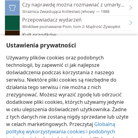
Czy naprawdę można rozmawiać z umarłymi?
Strażnica Zwiastująca Królestwo Jehowy — 1988
Przepowiadacz wydarzeń
Wnikliwe poznawanie Pism, tom 2: Mądrość-Żywopłot
Kult przodków
Prowadzenie rozmów na podstawie Pism
Ustawienia prywatności
Nadzieja
Wnikliwe poznawanie Pism, tom 2: Mądrość-Żywopłot
Używamy plików cookies oraz podobnych
technologii, by zapewnić ci jak najlepsze
doświadczenia podczas korzystania z naszego
serwisu. Niektóre pliki cookies są niezbędne do
działania tego serwisu i nie można z nich
zrezygnować. Możesz wyrazić zgodę lub odrzucić
polski
Ustawienia
dodatkowe pliki cookies, których używamy jedynie
Copyright
© 2026 Watch Tower Bible and Tract Society of Pennsylvania
w celu ulepszenia doświadczeń użytkownika. Żadne
Warunki użytkowania
Polityka prywatności
Ustawienia prywatności
Zaloguj
JW.ORG
z tych danych nie zostaną nigdy sprzedane lub użyte
w celach marketingowych. Przeczytaj
Globalną
politykę wykorzystywania cookies i podobnych